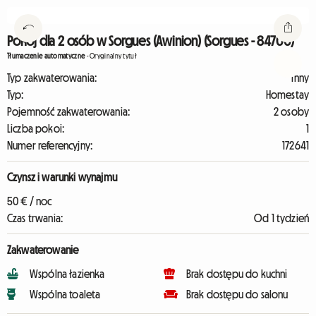
Pokój dla 2 osób w Sorgues (Awinion) (Sorgues - 84700)
Tłumaczenie automatyczne
-
Oryginalny tytuł
Typ zakwaterowania:
Inny
Typ:
Homestay
Pojemność zakwaterowania:
2 osoby
Liczba pokoi:
1
Numer referencyjny:
172641
Czynsz i warunki wynajmu
50 € / noc
Czas trwania:
Od 1 tydzień
Zakwaterowanie
Wspólna łazienka
Brak dostępu do kuchni
Wspólna toaleta
Brak dostępu do salonu