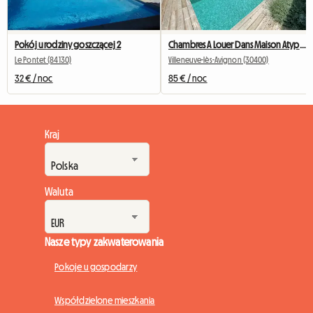
Pokój u rodziny goszczącej 2
Chambres A Louer Dans Maison Atypique (copie)
Le Pontet (84130)
Villeneuve-lès-Avignon (30400)
32 € / noc
85 € / noc
Kraj
Waluta
Nasze typy zakwaterowania
Pokoje u gospodarzy
Współdzielone mieszkania