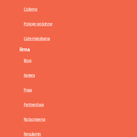
Coliving
Pokoje gościnne
Całe mieszkania
Firma
Blog
Kariera
Prasa
Partnerstwa
Nota prawna
Regulamin