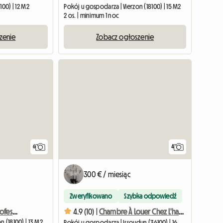
100) | 12 M2
Pokój u gospodarza | Vierzon (18100) | 15 M2
2 os. | minimum 1 noc
zenie
Zobacz ogłoszenie
6
4
300 € / miesiąc
Zweryfikowano
Szybka odpowiedź
Pokój u gospodarza, profesjonalista branży filmowej, oklm.
4.9 (10) |
Chambre À Louer Chez L'habitant
n (18100) | 13 M2
Pokój u gospodarza | Issoudun (36100) | 16 M2