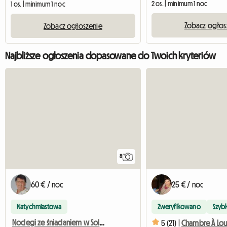
2 os. | minimum 1 noc
1 os. | minimum 1 noc
Zobacz ogłos
Zobacz ogłoszenie
Najbliższe ogłoszenia dopasowane do Twoich kryteriów
8
60 € / noc
25 € / noc
Natychmiastowa
Zweryfikowano
Szyb
Noclegi ze śniadaniem w Sologne
5 (21) |