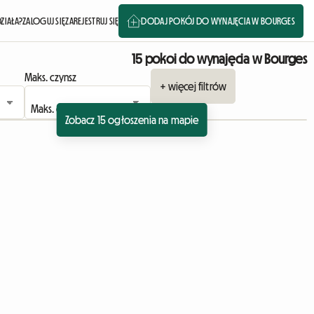
DZIAŁA?
ZALOGUJ SIĘ
ZAREJESTRUJ SIĘ
DODAJ POKÓJ DO WYNAJĘCIA W BOURGES
15 pokoi do wynajęcia w Bourges
Maks. czynsz
+ więcej filtrów
Zobacz 15 ogłoszenia na mapie