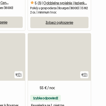
Appartement À Louer En Centre-Ville
5 (3) |
Oddzielna sypialnia i łazienka z tarasem
es (18000)
Pokój u gospodarza | Bourges (18000) | 13 M2
2 os. | minimum 1 noc
zenie
Zobacz ogłoszenie
5
4
55 € / noc
Szybka odpowiedź
Kawalerka na 1. piętrze
er à Bourges