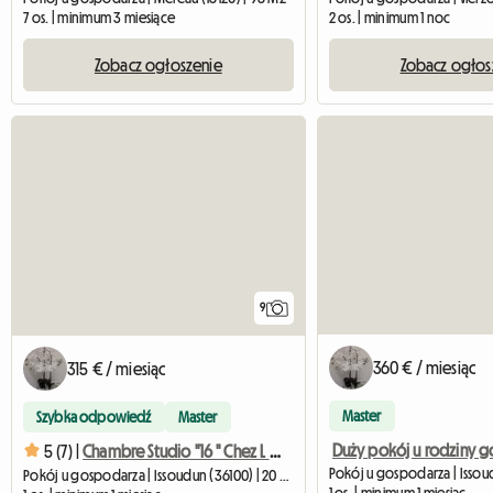
7 os. | minimum 3 miesiące
2 os. | minimum 1 noc
Zobacz ogłoszenie
Zobacz ogłos
9
360 € / miesiąc
315 € / miesiąc
Master
Szybka odpowiedź
Master
5 (7) |
Chambre Studio "16 " Chez L Habitant
Pokój u gospodarza | Issoudun (36100) | 20 M2
1 os. | minimum 1 miesiąc