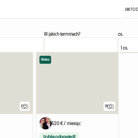
JAK TO 
W jakich terminach?
os.
Wideo
Zobacz ogłoszenie
1
13
520 € / miesiąc
Szybka odpowiedź