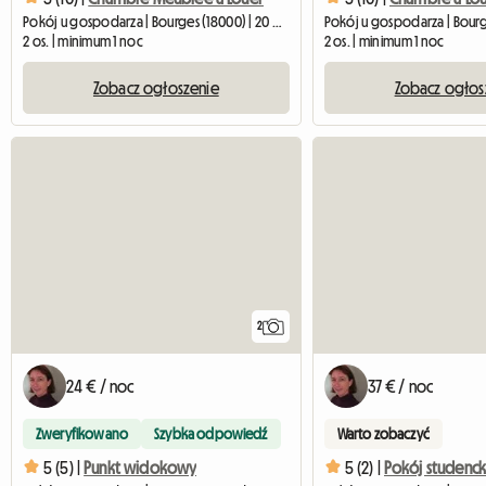
Pokój u gospodarza | Bourges (18000) | 20 M2
2 os. | minimum 1 noc
2 os. | minimum 1 noc
Zobacz ogłoszenie
Zobacz ogłos
2
24 € / noc
37 € / noc
Zweryfikowano
Szybka odpowiedź
Warto zobaczyć
5 (5) |
Punkt widokowy
5 (2) |