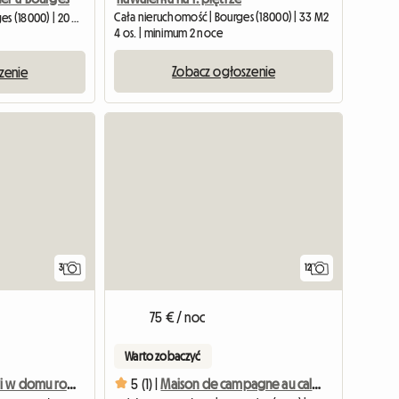
Cała nieruchomość | Bourges (18000) | 33 M2
Pokój u gospodarza | Bourges (18000) | 20 M2
4 os. | minimum 2 noce
Zobacz ogłoszenie
zenie
Zobacz ogłoszenie
3
12
75 € / noc
Warto zobaczyć
Pokój studencki w domu rozwiedzionej matki Virginie
5 (1) |
Maison de campagne au calme