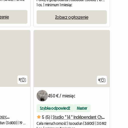
1 os. | minimum 1 miesiąc
zenie
Zobacz ogłoszenie
5
6
450 € / miesiąc
Szybka odpowiedź
Master
Duży pokój u rodziny goszczącej
5 (5) |
Studio " 14 " Indépendant Chez L Habitant
Pokój u gospodarza | Issoudun (36100) | 19 M2
Cała nieruchomość | Issoudun (36100) | 30 M2