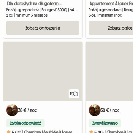
Dla dorosłych na długoterminowych zadaniach
Pokój u gospodarza | Bourges (18000) | 64 M2
Pokój u gospodarza | Bourg
2 os. | minimum 3 miesiące
3 os. | minimum 1 noc
Zobacz ogłoszenie
Zobacz ogłos
5
38 € / noc
38 € / noc
Szybka odpowiedź
Zweryfikowano
5 (10) |
Chambre Meublée à Louer
5 (10) |
Chambre à Lou