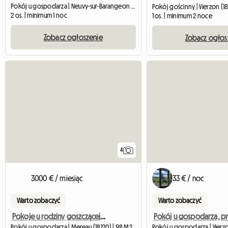
Pokój u gospodarza | Neuvy-sur-Barangeon (18330) | 20 M2
Pokój gościnny | Vierzon (18
2 os. | minimum 1 noc
1 os. | minimum 2 noce
Zobacz ogłoszenie
Zobacz ogłos
4
3000 € / miesiąc
33 € / noc
Warto zobaczyć
Warto zobaczyć
Pokoje u rodziny goszczącej do wynajęcia
Pokój u gospodarza | Mereau (18120) | 98 M2
Pokój u gospodarza | Vierzo