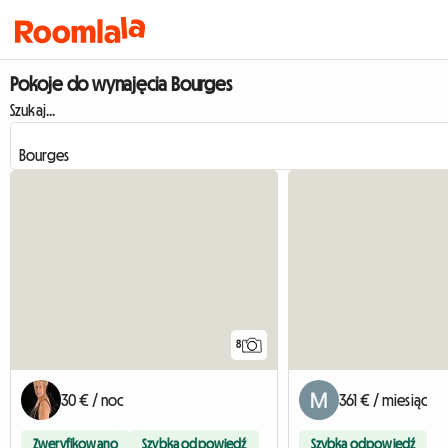
Pokoje do wynajęcia Bourges
Szukaj...
8
30 € / noc
361 € / miesiąc
Zweryfikowano
Szybka odpowiedź
Szybka odpowiedź