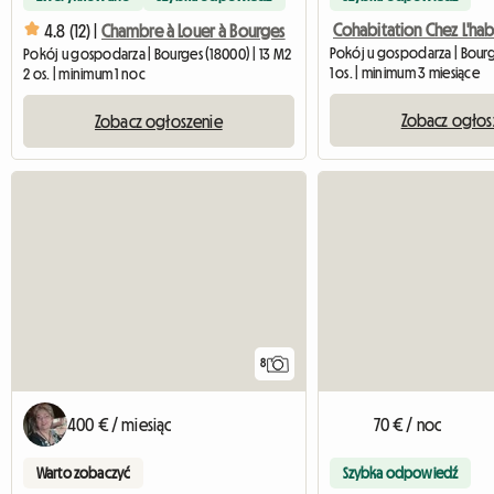
Cohabitation Chez L'hab
4.8 (12) |
Chambre à Louer à Bourges
Pokój u gospodarza | Bourge
Pokój u gospodarza | Bourges (18000) | 13 M2
1 os. | minimum 3 miesiące
2 os. | minimum 1 noc
Zobacz ogłos
Zobacz ogłoszenie
8
400 € / miesiąc
70 € / noc
Warto zobaczyć
Szybka odpowiedź