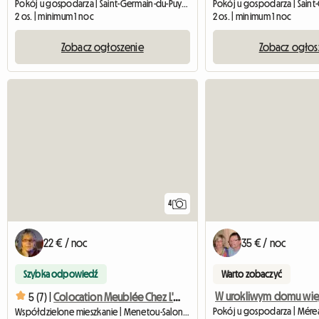
Pokój u gospodarza | Saint-Germain-du-Puy (18390) | 10 M2
2 os. | minimum 1 noc
2 os. | minimum 1 noc
Zobacz ogłoszenie
Zobacz ogłos
4
22 € / noc
35 € / noc
Szybka odpowiedź
Warto zobaczyć
5 (7) |
Colocation Meublée Chez L'habitant
Pokój u gospodarza | Mérea
Współdzielone mieszkanie | Menetou-Salon (18510)