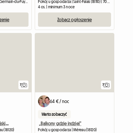
Pokój u gospodarza | Saint-Germain-du-Puy (18390) | 30 M2
Pokój u gospodarza | Saint-Palais (18110) | 70 M2
4 os. | minimum 3 noce
zenie
Zobacz ogłoszenie
7
7
64 € / noc
Warto zobaczyć
W urokliwym domu wiejskim dla 2 osób
„Balkony gdzie indziej”
u (18120)
Pokój u gospodarza | Méreau (18120)