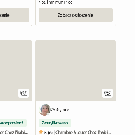
4 os. | minimum 1 noc
zenie
Zobacz ogłoszenie
8
6
25 € / noc
ka odpowiedź
Zweryfikowano
Chambre À Louer Chez L'habitant
5 (6) |
Chambre à Louer Chez L'habitant