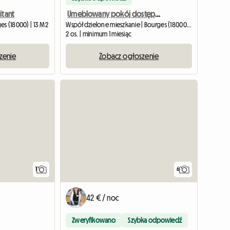
itant
Umeblowany pokój dostępny w ramach WSPÓLNEGO MIESZKANIA (Centrum)
s (18000) | 13 M2
Współdzielone mieszkanie | Bourges (18000) | 18 M2
2 os. | minimum 1 miesiąc
zenie
Zobacz ogłoszenie
Zobacz ogłoszenie
1
6
42 € / noc
Zweryfikowano
Szybka odpowiedź