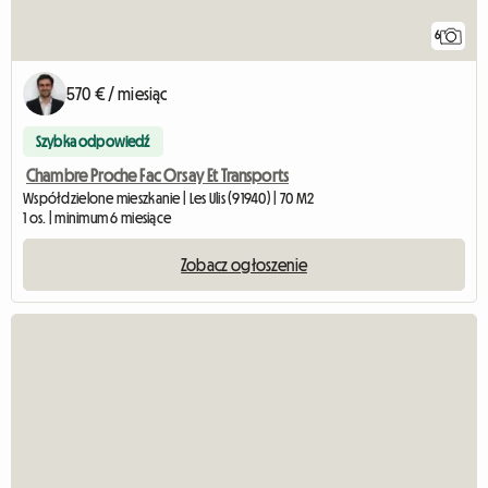
6
570 € / miesiąc
Szybka odpowiedź
Chambre Proche Fac Orsay Et Transports
Współdzielone mieszkanie | Les Ulis (91940) | 70 M2
1 os. | minimum 6 miesiące
Zobacz ogłoszenie