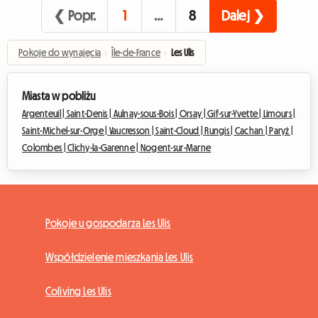
❮ Popr.
1
…
8
Dalej ❯
Pokoje do wynajęcia
›
Île-de-France
›
Les Ulis
Miasta w pobliżu
Argenteuil |
Saint-Denis |
Aulnay-sous-Bois |
Orsay |
Gif-sur-Yvette |
Limours |
Saint-Michel-sur-Orge |
Vaucresson |
Saint-Cloud |
Rungis |
Cachan |
Paryż |
Colombes |
Clichy-la-Garenne |
Nogent-sur-Marne
Pokoje u gospodarza Les Ulis
Współdzielenie mieszkania Les Ulis
Coliving Les Ulis