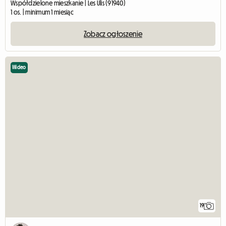
Współdzielone mieszkanie | Les Ulis (91940)
1 os. | minimum 1 miesiąc
Zobacz ogłoszenie
Wideo
19