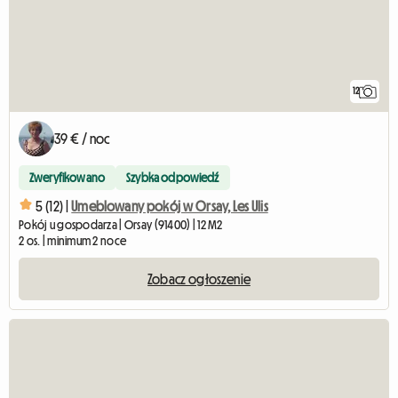
12
39 € / noc
Zweryfikowano
Szybka odpowiedź
5 (12) |
Umeblowany pokój w Orsay, Les Ulis
Pokój u gospodarza | Orsay (91400) | 12 M2
2 os. | minimum 2 noce
Zobacz ogłoszenie