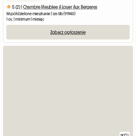
5 (2) |
Chambre Meublee A Louer Aux Bergeres
Współdzielone mieszkanie | Les Ulis (91940)
1 os. | minimum 1 miesiąc
Zobacz ogłoszenie
12