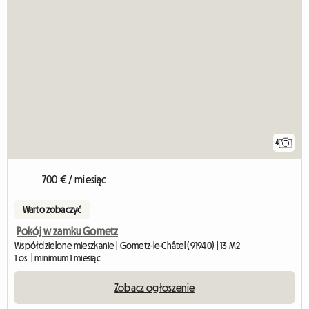
4
700 € / miesiąc
Warto zobaczyć
Pokój w zamku Gometz
Współdzielone mieszkanie | Gometz-le-Châtel (91940) | 13 M2
1 os. | minimum 1 miesiąc
Zobacz ogłoszenie