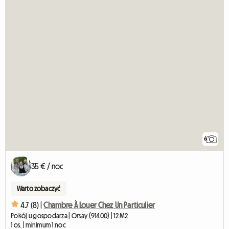
6
35 € / noc
Warto zobaczyć
4.7 (8) |
Chambre À Louer Chez Un Particulier
Pokój u gospodarza | Orsay (91400) | 12 M2
1 os. | minimum 1 noc