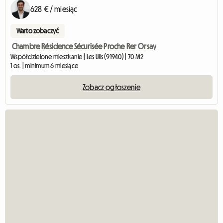
628 € / miesiąc
Warto zobaczyć
Chambre Résidence Sécurisée Proche Rer Orsay
Współdzielone mieszkanie | Les Ulis (91940) | 70 M2
1 os. | minimum 6 miesiące
Zobacz ogłoszenie