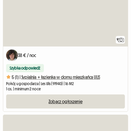
9
38 € / noc
Szybka odpowiedź
5 (1) |
Sypialnia + łazienka w domu mieszkańca ULIS
Pokój u gospodarza | Les Ulis (91940) | 16 M2
1 os. | minimum 2 noce
Zobacz ogłoszenie