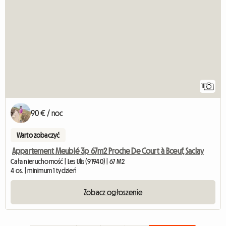
11
90 € / noc
Warto zobaczyć
Appartement Meublé 3p 67m2 Proche De Court à Bœuf, Saclay
Cała nieruchomość | Les Ulis (91940) | 67 M2
4 os. | minimum 1 tydzień
Zobacz ogłoszenie