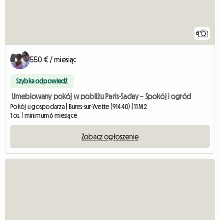
6
550 € / miesiąc
Szybka odpowiedź
Umeblowany pokój w pobliżu Paris-Saclay – Spokój i ogród
Pokój u gospodarza | Bures-sur-Yvette (91440) | 11 M2
1 os. | minimum 6 miesiące
Zobacz ogłoszenie