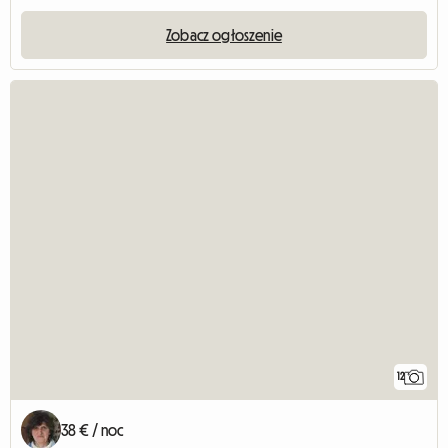
Zobacz ogłoszenie
12
38 € / noc