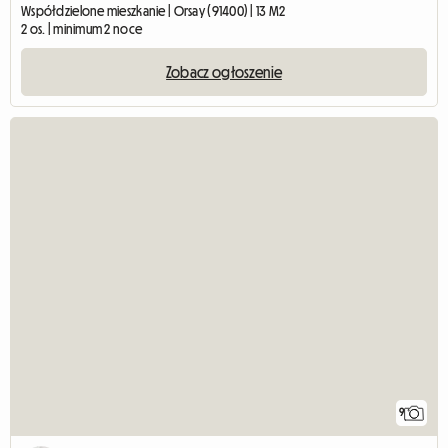
Współdzielone mieszkanie | Orsay (91400) | 13 M2
2 os. | minimum 2 noce
Zobacz ogłoszenie
9