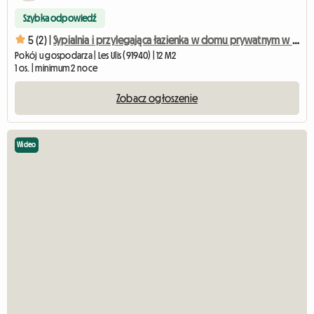
Szybka odpowiedź
5 (2) |
Sypialnia i przylegająca łazienka w domu prywatnym w Orsay/Les Ulis
Pokój u gospodarza | Les Ulis (91940) | 12 M2
1 os. | minimum 2 noce
Zobacz ogłoszenie
Wideo