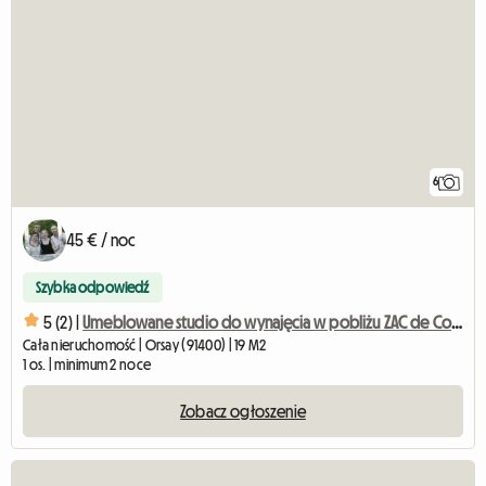
6
45 € / noc
Szybka odpowiedź
5 (2) |
Umeblowane studio do wynajęcia w pobliżu ZAC de Courtaboeuf
Cała nieruchomość | Orsay (91400) | 19 M2
1 os. | minimum 2 noce
Zobacz ogłoszenie