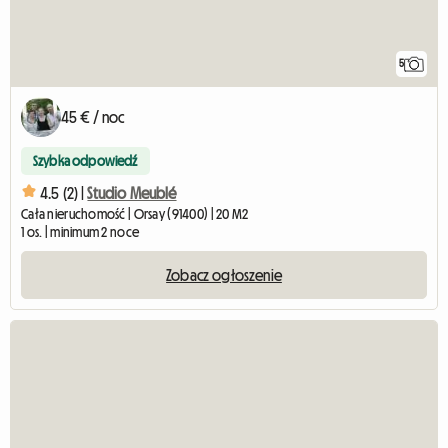
5
45 € / noc
Szybka odpowiedź
4.5 (2) |
Studio Meublé
Cała nieruchomość | Orsay (91400) | 20 M2
1 os. | minimum 2 noce
Zobacz ogłoszenie