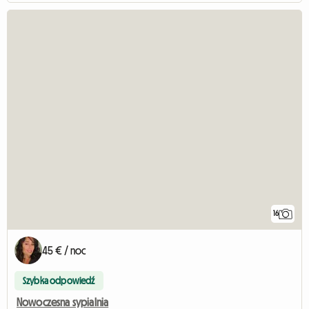
16
45 € / noc
Szybka odpowiedź
Nowoczesna sypialnia