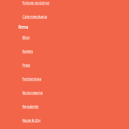
Pokoje gościnne
Całe mieszkania
Firma
Blog
Kariera
Prasa
Partnerstwa
Nota prawna
Regulamin
Nasze liczby