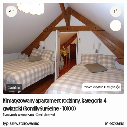
Zobacz wszystkie 10 zdjęcia
Sypialnia
Klimatyzowany apartament rodzinny, kategoria 4
gwiazdki (Romilly-Sur-Seine - 10100)
Tłumaczenie automatyczne
-
Oryginalny tytuł
Typ zakwaterowania:
Mieszkanie