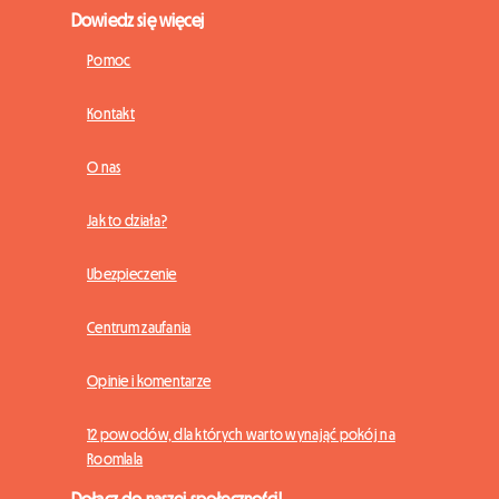
Dowiedz się więcej
Pomoc
Kontakt
O nas
Jak to działa?
Ubezpieczenie
Centrum zaufania
Opinie i komentarze
12 powodów, dla których warto wynająć pokój na
Roomlala
Dołącz do naszej społeczności!