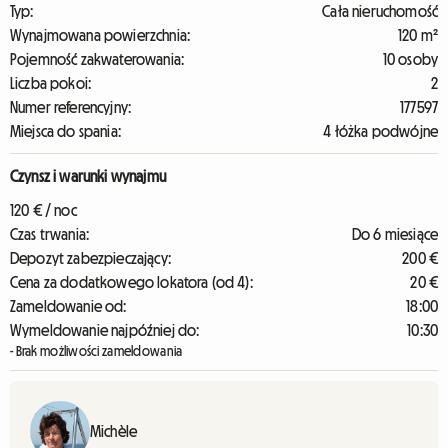
Typ:
Cała nieruchomość
Wynajmowana powierzchnia:
120 m²
Pojemność zakwaterowania:
10 osoby
Liczba pokoi:
2
Numer referencyjny:
177597
Miejsca do spania:
4 łóżka podwójne
Czynsz i warunki wynajmu
120 € / noc
Czas trwania:
Do 6 miesiące
Depozyt zabezpieczający:
200 €
Cena za dodatkowego lokatora (od 4):
20 €
Zameldowanie od:
18:00
Wymeldowanie najpóźniej do:
10:30
- Brak możliwości zameldowania
Michèle