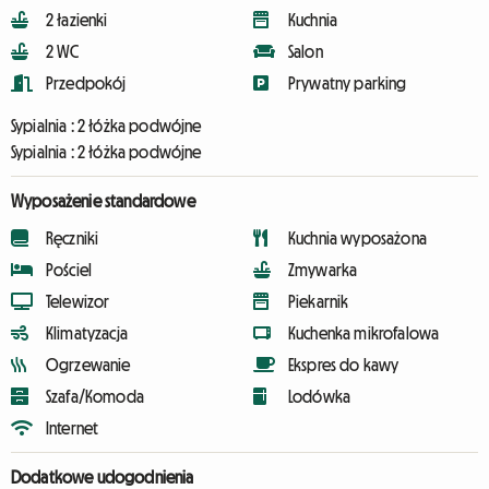
2 łazienki
Kuchnia
2 WC
Salon
Przedpokój
Prywatny parking
Sypialnia :
2 łóżka podwójne
Sypialnia :
2 łóżka podwójne
Wyposażenie standardowe
Ręczniki
Kuchnia wyposażona
Pościel
Zmywarka
Telewizor
Piekarnik
Klimatyzacja
Kuchenka mikrofalowa
Ogrzewanie
Ekspres do kawy
Szafa/Komoda
Lodówka
Internet
Dodatkowe udogodnienia