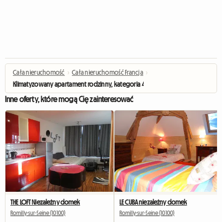
Cała nieruchomość
›
Cała nieruchomość Francja
›
Klimatyzowany apartament rodzinny, kategoria 4 gwiazdki
Inne oferty, które mogą Cię zainteresować
THE LOFT Niezależny domek
LE CUBA niezależny domek
Romilly-sur-Seine (10100)
Romilly-sur-Seine (10100)