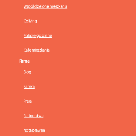
Współdzielone mieszkania
Coliving
Pokoje gościnne
Całe mieszkania
Firma
Blog
Kariera
Prasa
Partnerstwa
Nota prawna