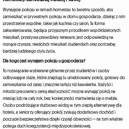
poszukiwaniach miesz...
Wynajęcie pokoju w ramach homestay to świetny sposób, aby
zamieszkać w prywatnym pokoju w domu gospodarza, dzieląc z nim
przestrzenie wspólne, takie jak kuchnia czy salon. Ta forma
zakwaterowania, będąca przyjaznym przodkiem współdzielonych
mieszkań, przeżywa prawdziwy renesans: jest odpowiedzią na
rosnące czynsze, niedobór mieszkań studenckich oraz potrzebę
bardziej ludzkiego stylu życia.
Dla kogo jest wynajem pokoju u gospodarza?
To rozwiązanie wybierane głównie przez studentów i osoby
odbywające staże, które znajdują tu umeblowany pokój, gotowy do
zamieszkania od zaraz i znacznie tańszy niż kawalerka. Stażyści i
młodzi pracownicy cenią elastyczność: można wynająć pokój na
miesiąc lub na cały rok, bez konieczności martwienia się o meble.
Osoby podróżujące służbowo widzą w tym ciepłą alternatywę dla
hotelu, a seniorzy oferujący pokój zyskują dodatkowy dochód i
poczucie bezpieczeństwa dzięki czyjejś obecności — na tym właśnie
polega duch koegzystencji międzypokoleniowej.