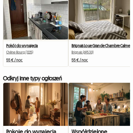
Pokój do wynajęcia
Brignais Loue Grande Chambre Calme
Chêne-Bourg (1225)
Brignais (69530)
55 € / noc
55 € / noc
Odkryj inne typy ogłoszeń
Pokoje do wynajęcia
Współdzielone