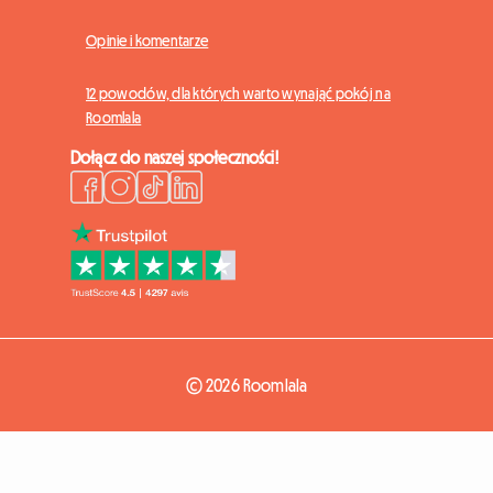
Opinie i komentarze
12 powodów, dla których warto wynająć pokój na
Roomlala
Dołącz do naszej społeczności!
© 2026 Roomlala