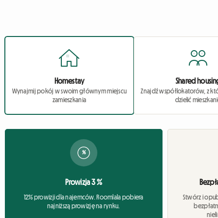
Homestay
Shared housin
Wynajmij pokój w swoim głównym miejscu
Znajdź współlokatorów, z kt
zamieszkania
dzielić mieszkan
%
Prowizja 3 %
Bezpł
12% prowizji dla najemców. Roomlala pobiera
Stwórz i opu
najniższą prowizję na rynku.
bezpłatn
niel