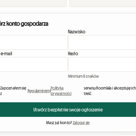
rz konto gospodarza
Nazwisko
 e-mail
Hasło
Minimum 8 znaków
Zapoznałem się
Polityką
serwisu Roomlala i akceptuję ic
Regulaminem
i
z
prywatności
treść.
Utwórz bezpłatnie swoje ogłoszenie
Masz już konto?
Zaloguj się