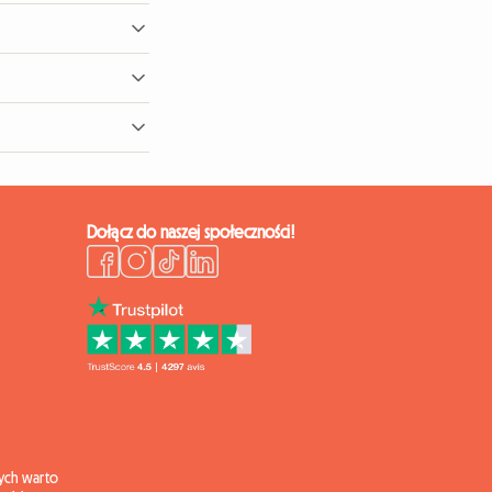
o) są uznawane za
ego zakwaterowania w
rzyciągnąć
ajdziesz w naszym
Dołącz do naszej społeczności!
ych warto