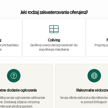
Jaki rodzaj zakwaterowania oferujesz?
g
Coliving
órymi będziesz
Zaoferuj nowoczesną przestrzeń do
Przyjmuj 
ie
wspólnego mieszkania
atne dodanie ogłoszenia
Maksymalna widoczn
blikuj swoje ogłoszenie całkowicie
Twoja oferta widoczna dla milionó
ie. Dodawaj zdjęcia i otrzymuj
w ponad 20 krajach.
imitowaną liczbę zapytań.