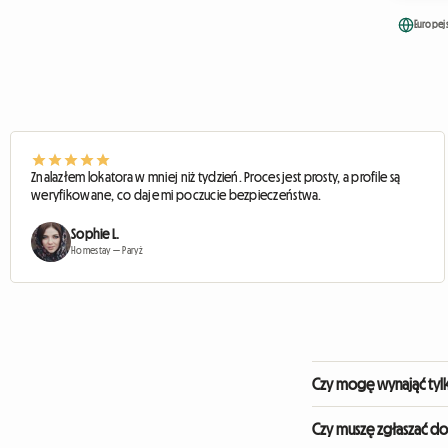
Europejs
Znalazłem lokatora w mniej niż tydzień. Proces jest prosty, a profile są
weryfikowane, co daje mi poczucie bezpieczeństwa.
Sophie L.
Homestay — Paryż
Czy mogę wynająć tyl
Tak, na tym właśnie po
Czy muszę zgłaszać d