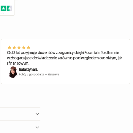
Od 3 lat przyjmuję studentów z zagranicy dzięki Roomlala. To dla mnie
wzbogacające doświadczenie zarówno pod względem osobistym, jak
i finansowym.
Katarzyna B.
Pokój u gospodarza — Warszawa
any pokój.