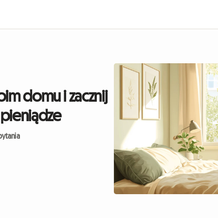
im domu i zacznij
pieniądze
pytania