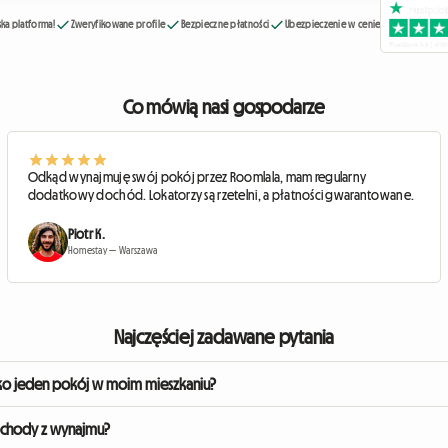
ka platforma!
Zweryfikowane profile
Bezpieczne płatności
Ubezpieczenie w cenie
Co mówią nasi gospodarze
Odkąd wynajmuję swój pokój przez Roomlala, mam regularny
dodatkowy dochód. Lokatorzy są rzetelni, a płatności gwarantowane.
Piotr K.
Homestay — Warszawa
Najczęściej zadawane pytania
ko jeden pokój w moim mieszkaniu?
lega homestay. Nadal mieszkasz w swoim domu, jednocześnie wynajmując umeblow
ochody z wynajmu?