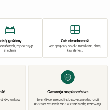
Pokój gościnny
Cała nieruchomość
podróżnych, zapewniając
Wynajmij cały obiekt: mieszkanie, dom,
śniadania
kawalerka...
ość
Gwarancja bezpieczeństwa
w użytkowników
Zweryfikowane profile, bezpieczne płatności i
ubezpieczenie wliczone w cenę każdej rezerwacji.