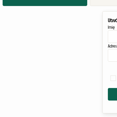
Utwó
Imię
Adres