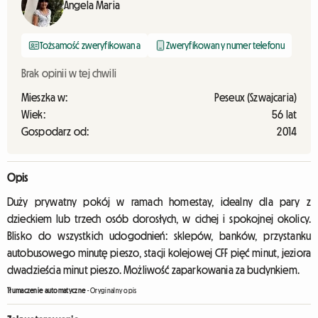
Angela Maria
Tożsamość zweryfikowana
Zweryfikowany numer telefonu
Brak opinii w tej chwili
Mieszka w:
Peseux (Szwajcaria)
Wiek:
56 lat
Gospodarz od:
2014
Opis
Duży prywatny pokój w ramach homestay, idealny dla pary z
dzieckiem lub trzech osób dorosłych, w cichej i spokojnej okolicy.
Blisko do wszystkich udogodnień: sklepów, banków, przystanku
autobusowego minutę pieszo, stacji kolejowej CFF pięć minut, jeziora
dwadzieścia minut pieszo. Możliwość zaparkowania za budynkiem.
Tłumaczenie automatyczne
-
Oryginalny opis