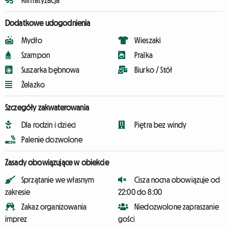
Klimatyzacja
Dodatkowe udogodnienia
Mydło
Wieszaki
Szampon
Pralka
Suszarka bębnowa
Biurko / Stół
Żelazko
Szczegóły zakwaterowania
Dla rodzin i dzieci
Piętra bez windy
Palenie dozwolone
Zasady obowiązujące w obiekcie
Sprzątanie we własnym
Cisza nocna obowiązuje od
zakresie
22:00 do 8:00
Zakaz organizowania
Niedozwolone zapraszanie
imprez
gości