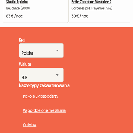
Studio 1 piętro
Belle Chambre Meublée 2
Neuchâtel (2000)
Corcelles-près-Payerne (1562)
83 € / noc
30 € / noc
Kraj
Waluta
Nasze typy zakwaterowania
Pokoje u gospodarzy
Współdzielone mieszkania
Coliving