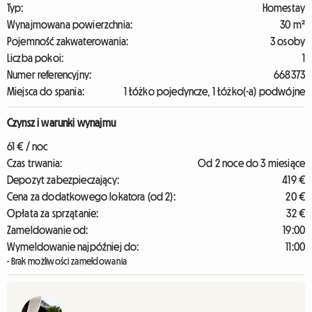
Typ:
Homestay
Wynajmowana powierzchnia:
30 m²
Pojemność zakwaterowania:
3 osoby
Liczba pokoi:
1
Numer referencyjny:
668373
Miejsca do spania:
1 Łóżko pojedyncze, 1 Łóżko(-a) podwójne
Czynsz i warunki wynajmu
61 € / noc
Czas trwania:
Od 2 noce do 3 miesiące
Depozyt zabezpieczający:
419 €
Cena za dodatkowego lokatora (od 2):
20 €
Opłata za sprzątanie:
32 €
Zameldowanie od:
19:00
Wymeldowanie najpóźniej do:
11:00
- Brak możliwości zameldowania