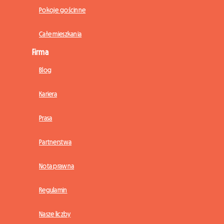
Pokoje gościnne
Całe mieszkania
Firma
Blog
Kariera
Prasa
Partnerstwa
Nota prawna
Regulamin
Nasze liczby