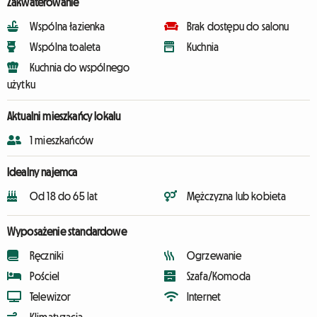
Zakwaterowanie
Wspólna łazienka
Brak dostępu do salonu
Wspólna toaleta
Kuchnia
Kuchnia do wspólnego
użytku
Aktualni mieszkańcy lokalu
1 mieszkańców
Idealny najemca
Od 18 do 65 lat
Mężczyzna lub kobieta
Wyposażenie standardowe
Ręczniki
Ogrzewanie
Pościel
Szafa/Komoda
Telewizor
Internet