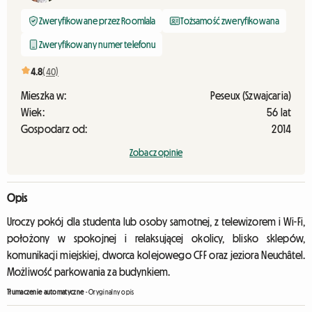
Zweryfikowane przez Roomlala
Tożsamość zweryfikowana
Zweryfikowany numer telefonu
4.8
(40)
Mieszka w:
Peseux (Szwajcaria)
Wiek:
56 lat
Gospodarz od:
2014
Zobacz opinie
Opis
Uroczy pokój dla studenta lub osoby samotnej, z telewizorem i Wi-Fi,
położony w spokojnej i relaksującej okolicy, blisko sklepów,
komunikacji miejskiej, dworca kolejowego CFF oraz jeziora Neuchâtel.
Możliwość parkowania za budynkiem.
Tłumaczenie automatyczne
-
Oryginalny opis