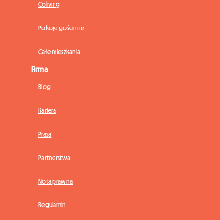
Coliving
Pokoje gościnne
Całe mieszkania
Firma
Blog
Kariera
Prasa
Partnerstwa
Nota prawna
Regulamin