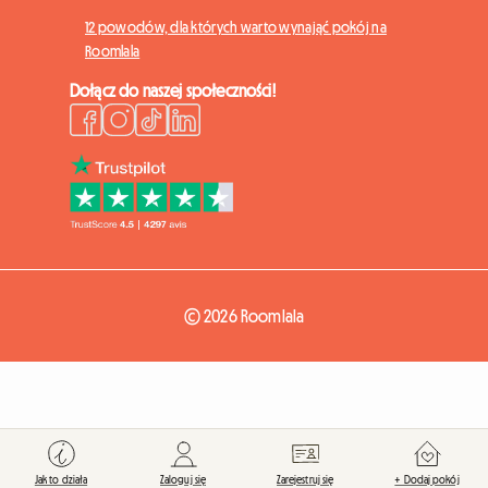
12 powodów, dla których warto wynająć pokój na
Roomlala
Dołącz do naszej społeczności!
© 2026 Roomlala
Jak to działa
Zaloguj się
Zarejestruj się
+ Dodaj pokój