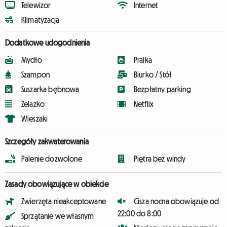
Telewizor
Internet
Klimatyzacja
Dodatkowe udogodnienia
Mydło
Pralka
Szampon
Biurko / Stół
Suszarka bębnowa
Bezpłatny parking
Żelazko
Netflix
Wieszaki
Szczegóły zakwaterowania
Palenie dozwolone
Piętra bez windy
Zasady obowiązujące w obiekcie
Zwierzęta nieakceptowane
Cisza nocna obowiązuje od
22:00 do 8:00
Sprzątanie we własnym