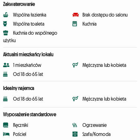
Zakwaterowanie
Wspólna łazienka
Brak dostępu do salonu
Wspólna toaleta
Kuchnia
Kuchnia do wspólnego
użytku
Aktualni mieszkańcy lokalu
1 mieszkańców
Mężczyzna lub kobieta
Od 18 do 65 lat
Idealny najemca
Od 18 do 65 lat
Mężczyzna lub kobieta
Wyposażenie standardowe
Ręczniki
Ogrzewanie
Pościel
Szafa/Komoda