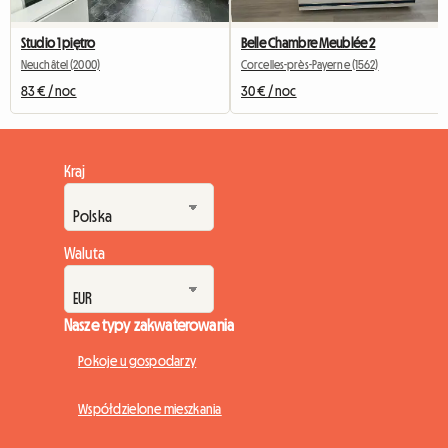
Studio 1 piętro
Belle Chambre Meublée 2
Neuchâtel (2000)
Corcelles-près-Payerne (1562)
83 € / noc
30 € / noc
Kraj
Waluta
Nasze typy zakwaterowania
Pokoje u gospodarzy
Współdzielone mieszkania