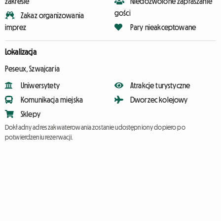
zakresie
Niedozwolone zapraszanie
gości
Zakaz organizowania
imprez
Pary nieakceptowane
Lokalizacja
Peseux, Szwajcaria
Uniwersytety
Atrakcje turystyczne
Komunikacja miejska
Dworzec kolejowy
Sklepy
Dokładny adres zakwaterowania zostanie udostępniony dopiero po
potwierdzeniu rezerwacji.