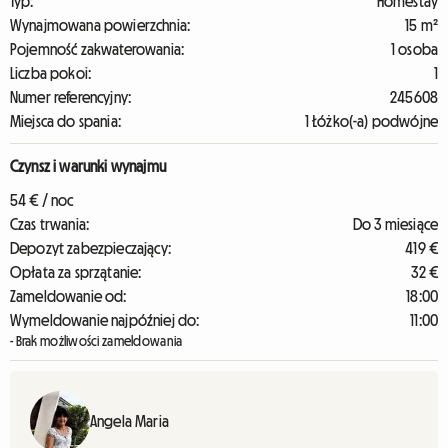
Typ:
Homestay
Wynajmowana powierzchnia:
15 m²
Pojemność zakwaterowania:
1 osoba
Liczba pokoi:
1
Numer referencyjny:
245608
Miejsca do spania:
1 Łóżko(-a) podwójne
Czynsz i warunki wynajmu
54 € / noc
Czas trwania:
Do 3 miesiące
Depozyt zabezpieczający:
419 €
Opłata za sprzątanie:
32 €
Zameldowanie od:
18:00
Wymeldowanie najpóźniej do:
11:00
- Brak możliwości zameldowania
Angela Maria