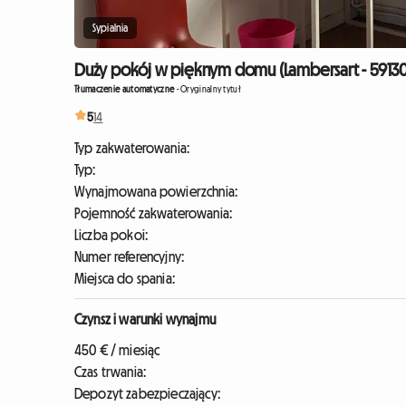
Sypialnia
Duży pokój w pięknym domu (Lambersart - 59130
Tłumaczenie automatyczne
-
Oryginalny tytuł
5
14
Typ zakwaterowania:
Typ:
Wynajmowana powierzchnia:
Pojemność zakwaterowania:
Liczba pokoi:
Numer referencyjny:
Miejsca do spania:
Czynsz i warunki wynajmu
450 € / miesiąc
Czas trwania:
Depozyt zabezpieczający: