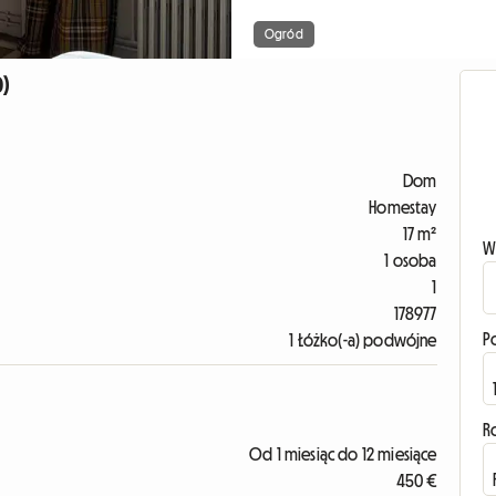
Ogród
)
Dom
Homestay
17 m²
W
1 osoba
1
178977
P
1 Łóżko(-a) podwójne
R
Od 1 miesiąc do 12 miesiące
450 €