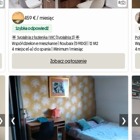
8
459 € / miesiąc
Szybka odpowiedź
🌟 Sypialnia z łazienką i WC (Sypialnia 2) 🌟
Po
Współdzielone mieszkanie | Roubaix (59100) | 12 M2
Ws
4 miejsce(-a) do spania | Minimum 1 miesiąc
4 m
Zobacz ogłoszenie
❯
❮
❯
❮