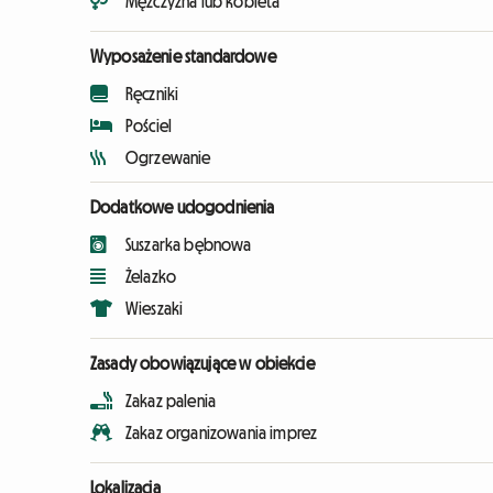
Mężczyzna lub kobieta
Wyposażenie standardowe
Ręczniki
Pościel
Ogrzewanie
Dodatkowe udogodnienia
Suszarka bębnowa
Żelazko
Wieszaki
Zasady obowiązujące w obiekcie
Zakaz palenia
Zakaz organizowania imprez
Lokalizacja