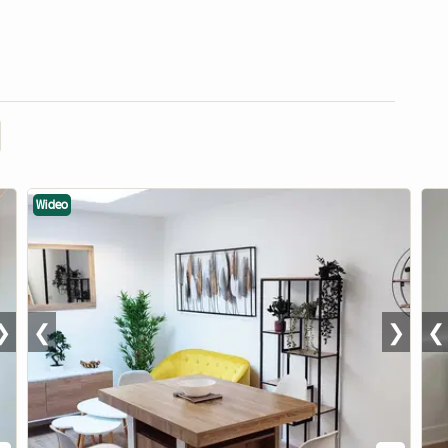
Wideo
❯
❮
❯
❮