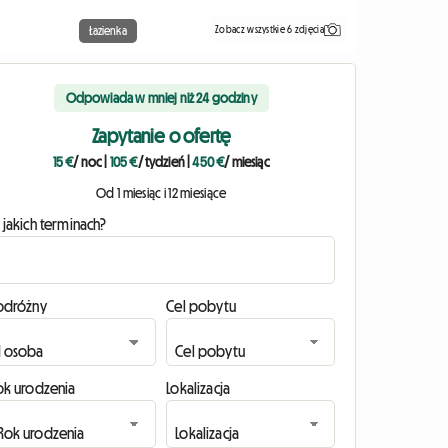
Zobacz wszystkie 6 zdjęcia
Łazienka
Odpowiada w mniej niż 24 godziny
Zapytanie o ofertę
15 €
/ noc
|
105 €
/ tydzień
|
450 €
/ miesiąc
Od 1 miesiąc i 12 miesiące
 jakich terminach?
odróżny
Cel pobytu
ok urodzenia
Lokalizacja