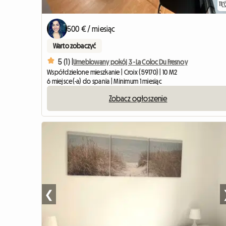
11
500 € / miesiąc
Warto zobaczyć
5 (1) |
Umeblowany pokój 3 - La Coloc Du Fresnoy
Współdzielone mieszkanie | Croix (59170) | 10 M2
6 miejsce(-a) do spania | Minimum 1 miesiąc
Zobacz ogłoszenie
❮