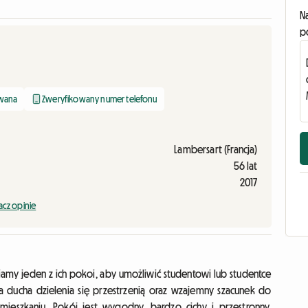
N
p
owana
Zweryfikowany numer telefonu
Lambersart (Francja)
56 lat
2017
cz opinie
my jeden z ich pokoi, aby umożliwić studentowi lub studentce
 ducha dzielenia się przestrzenią oraz wzajemny szacunek do
ieszkaniu. Pokój jest wygodny, bardzo cichy i przestronny,