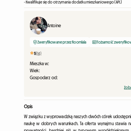
- Kwalifikuje się do otrzymania dodatku mieszkaniowego (APL)
Antoine
Zweryfikowane przez Roomlala
Tożsamość zweryfik
5
(14)
Mieszka w:
Wiek:
Gospodarz od:
Zoba
Opis
W związku z wyprowadzką naszych dwóch córek udostępnia
naukę w dobrych warunkach. Ta oferta wynajmu stawia na
prywatności, bardziej niż w typowym współdzielonym m