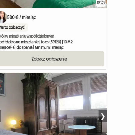
10
580 € / miesiąc
Warto zobaczyć
kój w mieszkaniu współdzielonym
półdzielone mieszkanie | Loos (59120) | 10 M2
iejsce(-a) do spania | Minimum 1 miesiąc
Zobacz ogłoszenie
❯