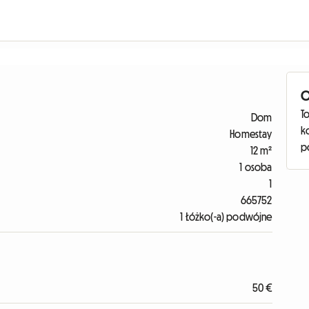
O
To
Dom
k
Homestay
p
12 m²
1 osoba
1
665752
1 Łóżko(-a) podwójne
50 €