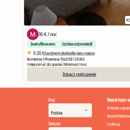
4
35 € / noc
Zweryfikowano
Szybka odpowiedź
5 (3) |
Chambre individuelle dans maison
Homestay | Ploemeur (56270) | 20 M2
1 miejsce(-a) do spania | Minimum 1 noc
Zobacz ogłoszenie
Kraj
Nasze typy 
Pokoje u gos
Współdzielone
Waluta
Coliving