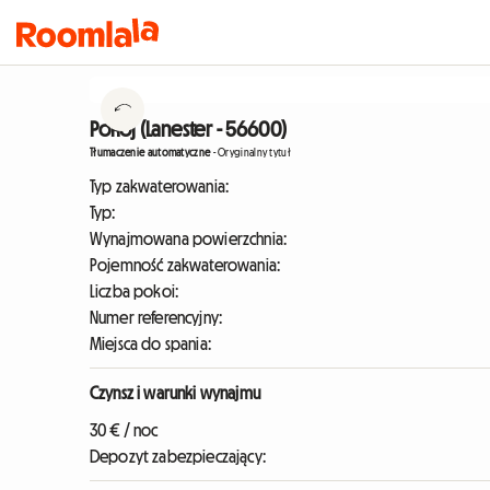
Pokój (Lanester - 56600)
Tłumaczenie automatyczne
-
Oryginalny tytuł
Typ zakwaterowania:
Typ:
Wynajmowana powierzchnia:
Pojemność zakwaterowania:
Liczba pokoi:
Numer referencyjny:
Miejsca do spania:
Czynsz i warunki wynajmu
30 € / noc
Depozyt zabezpieczający: