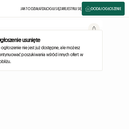
JAK TO DZIAŁA?
ZALOGUJ SIĘ
ZAREJESTRUJ SIĘ
DODAJ OGŁOSZENIE
głoszenie usunięte
 ogłoszenie nie jest już dostępne, ale możesz
ontynuować poszukiwania wśród innych ofert w
obliżu.