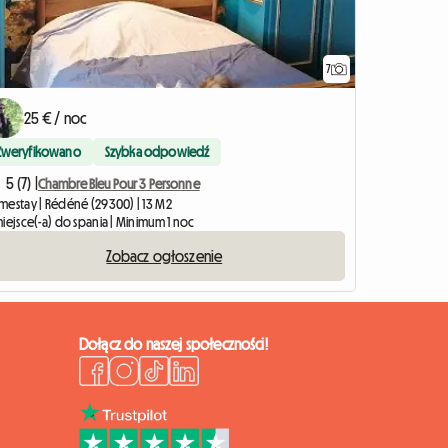
7
25 € / noc
Zweryfikowano
Szybka odpowiedź
5 (7) |
Chambre Bleu Pour 3 Personne
mestay | Rédéné (29300) | 13 M2
iejsce(-a) do spania | Minimum 1 noc
Zobacz ogłoszenie
Dołącz do naszej społeczności!