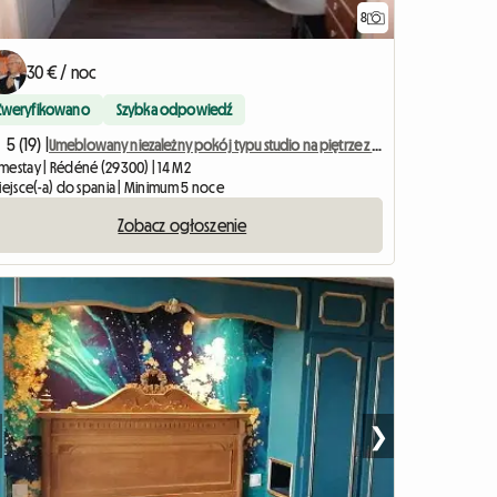
8
30 € / noc
Zweryfikowano
Szybka odpowiedź
5 (19) |
Umeblowany niezależny pokój typu studio na piętrze z aneksem kuchennym
mestay | Rédéné (29300) | 14 M2
miejsce(-a) do spania | Minimum 5 noce
Zobacz ogłoszenie
❯