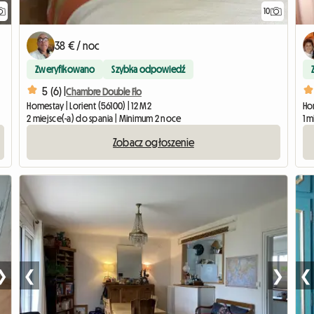
10
38 € / noc
Zweryfikowano
Szybka odpowiedź
5 (6) |
Chambre Double Flo
Homestay | Lorient (56100) | 12 M2
Ho
2 miejsce(-a) do spania | Minimum 2 noce
1 
Zobacz ogłoszenie
❯
❮
❯
❮