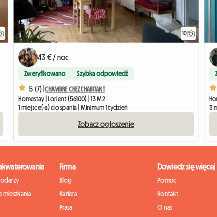
10
43 € / noc
Zweryfikowano
Szybka odpowiedź
5 (7) |
CHAMBRE CHEZ L'HABITANT
Homestay | Lorient (56100) | 13 M2
Ho
1 miejsce(-a) do spania | Minimum 1 tydzień
3 m
Zobacz ogłoszenie
zakwaterowania
Firma
Dowiedz się więcej
podarzy
Blog
Pomoc
 mieszkania
Kariera
Kontakt
Prasa
O nas