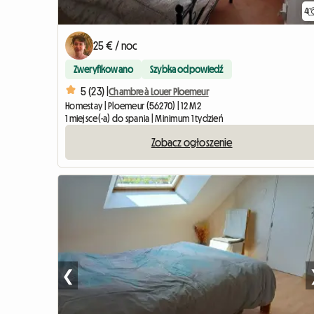
4
25 € / noc
Zweryfikowano
Szybka odpowiedź
5 (23) |
Chambre à Louer Ploemeur
Homestay | Ploemeur (56270) | 12 M2
1 miejsce(-a) do spania | Minimum 1 tydzień
Zobacz ogłoszenie
❮