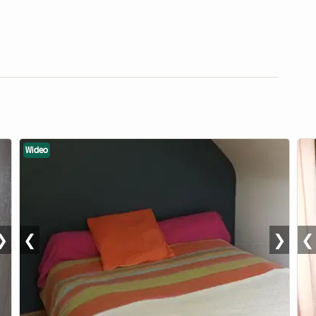
Wideo
❯
❮
❯
❮