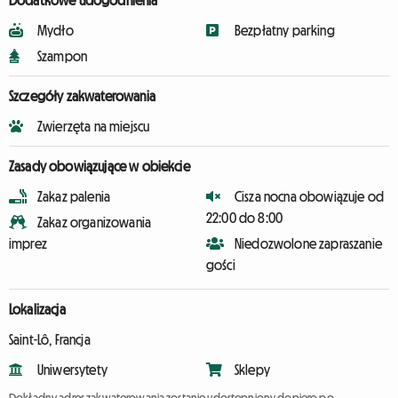
Dodatkowe udogodnienia
Mydło
Bezpłatny parking
Szampon
Szczegóły zakwaterowania
Zwierzęta na miejscu
Zasady obowiązujące w obiekcie
Zakaz palenia
Cisza nocna obowiązuje od
22:00 do 8:00
Zakaz organizowania
imprez
Niedozwolone zapraszanie
gości
Lokalizacja
Saint-Lô, Francja
Uniwersytety
Sklepy