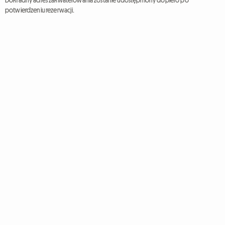
Dokładny adres zakwaterowania zostanie udostępniony dopiero po
potwierdzeniu rezerwacji.