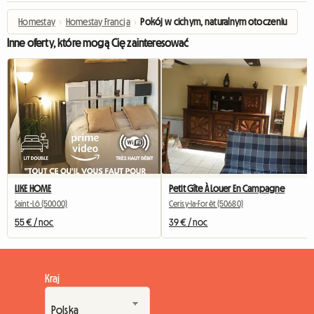
Homestay
›
Homestay Francja
›
Pokój w cichym, naturalnym otoczeniu
Inne oferty, które mogą Cię zainteresować
LIKE HOME
Petit Gîte À Louer En Campagne
Saint-Lô (50000)
Cerisy-la-Forêt (50680)
55 € / noc
39 € / noc
Kraj