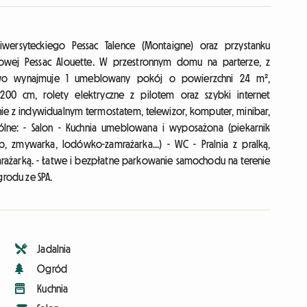
ersyteckiego Pessac Talence (Montaigne) oraz przystanku
jowej Pessac Alouette. W przestronnym domu na parterze, z
o wynajmuje 1 umeblowany pokój o powierzchni 24 m²,
 cm, rolety elektryczne z pilotem oraz szybki internet
ie z indywidualnym termostatem, telewizor, komputer, minibar,
pólne: - Salon - Kuchnia umeblowana i wyposażona (piekarnik
p, zmywarka, lodówko-zamrażarka...) - WC - Pralnia z pralką,
ażarką. - Łatwe i bezpłatne parkowanie samochodu na terenie
rodu ze SPA.
Jadalnia
Ogród
Kuchnia