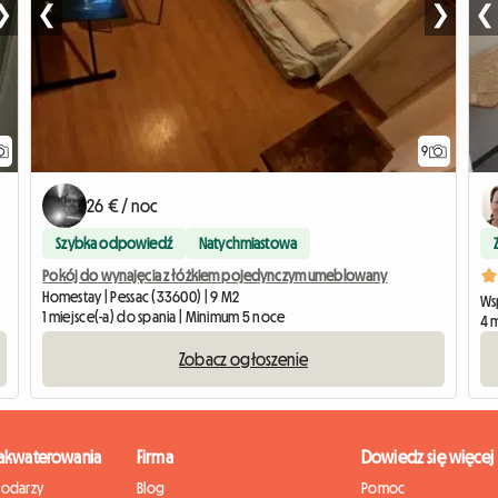
❯
❮
❯
❮
9
26 € / noc
Szybka odpowiedź
Natychmiastowa
Pokój do wynajęcia z łóżkiem pojedynczym umeblowany
Homestay | Pessac (33600) | 9 M2
Ws
1 miejsce(-a) do spania | Minimum 5 noce
4 
Zobacz ogłoszenie
zakwaterowania
Firma
Dowiedz się więcej
podarzy
Blog
Pomoc