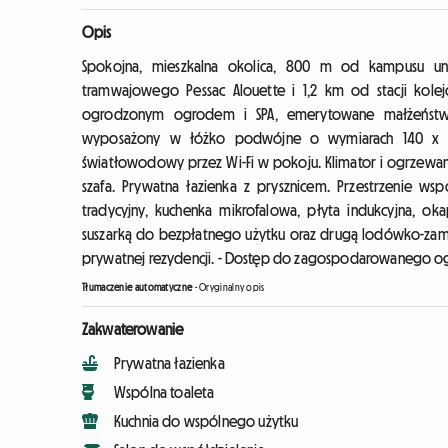
Opis
Spokojna, mieszkalna okolica, 800 m od kampusu uniw
tramwajowego Pessac Alouette i 1,2 km od stacji kole
ogrodzonym ogrodem i SPA, emerytowane małżeństw
wyposażony w łóżko podwójne o wymiarach 140 x 200
światłowodowy przez Wi-Fi w pokoju. Klimator i ogrzewan
szafa. Prywatna łazienka z prysznicem. Przestrzenie ws
tradycyjny, kuchenka mikrofalowa, płyta indukcyjna, oka
suszarką do bezpłatnego użytku oraz drugą lodówko-zamr
prywatnej rezydencji. - Dostęp do zagospodarowanego og
Tłumaczenie automatyczne
-
Oryginalny opis
Zakwaterowanie
Prywatna łazienka
Wspólna toaleta
Kuchnia do wspólnego użytku