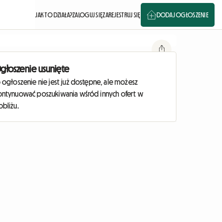
JAK TO DZIAŁA?
ZALOGUJ SIĘ
ZAREJESTRUJ SIĘ
DODAJ OGŁOSZENIE
głoszenie usunięte
 ogłoszenie nie jest już dostępne, ale możesz
ontynuować poszukiwania wśród innych ofert w
obliżu.