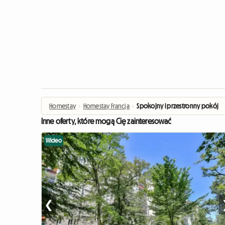
Homestay
›
Homestay Francja
›
Spokojny i przestronny pokój
Inne oferty, które mogą Cię zainteresować
Wideo
❮