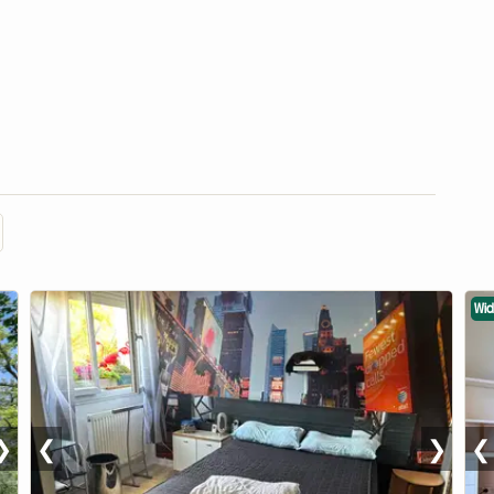
Wi
❯
❮
❯
❮