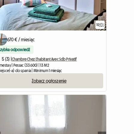
10
670 € / miesiąc
Szybka odpowiedź
5 (3) |
Chambre Chez L'habitant Avec Sdb Privatif
mestay | Pessac (33600) | 13 M2
iejsce(-a) do spania | Minimum 1 miesiąc
Zobacz ogłoszenie