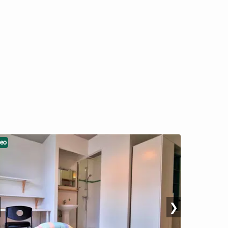
deo
❯