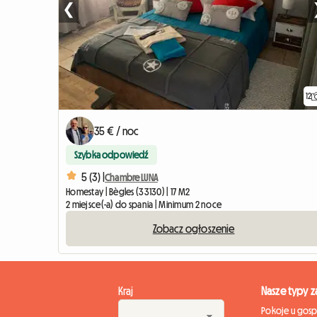
❮
12
35 € / noc
Szybka odpowiedź
5 (3) |
Chambre LUNA
Homestay | Bègles (33130) | 17 M2
2 miejsce(-a) do spania | Minimum 2 noce
Zobacz ogłoszenie
Kraj
Nasze typy 
Pokoje u gos