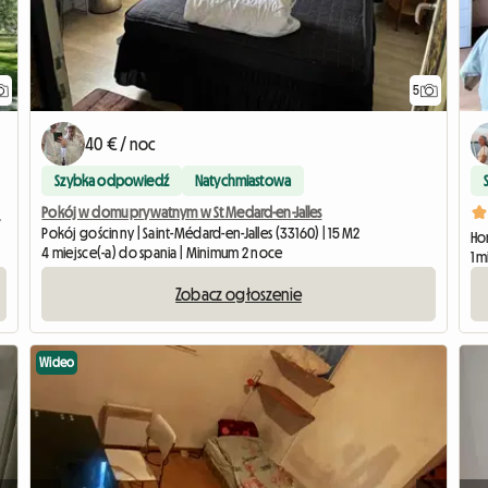
5
40 € / noc
Szybka odpowiedź
Natychmiastowa
Pokój w domu prywatnym w St Medard-en-Jalles
 Robinson"
Pokój gościnny | Saint-Médard-en-Jalles (33160) | 15 M2
Ho
4 miejsce(-a) do spania | Minimum 2 noce
1 m
Zobacz ogłoszenie
Wideo