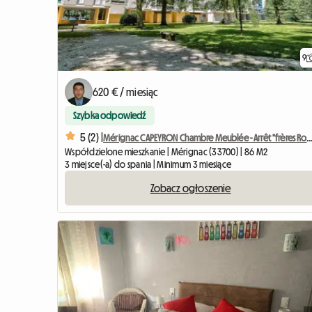
9
620 € / miesiąc
Szybka odpowiedź
5 (2) |
Mérignac CAPEYRON Chambre Meublée - Arrêt "frères
Współdzielone mieszkanie | Mérignac (33700) | 86 M2
3 miejsce(-a) do spania | Minimum 3 miesiące
Zobacz ogłoszenie