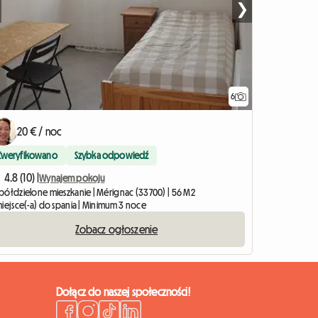
❯
6
20 € / noc
Zweryfikowano
Szybka odpowiedź
4.8 (10) |
Wynajem pokoju
półdzielone mieszkanie | Mérignac (33700) | 56 M2
miejsce(-a) do spania | Minimum 3 noce
Zobacz ogłoszenie
Dołącz do naszej społeczności!