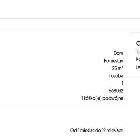
O
To
Dom
k
Homestay
p
25 m²
1 osoba
1
668032
1 Łóżko(-a) podwójne
Od 1 miesiąc do 12 miesiące