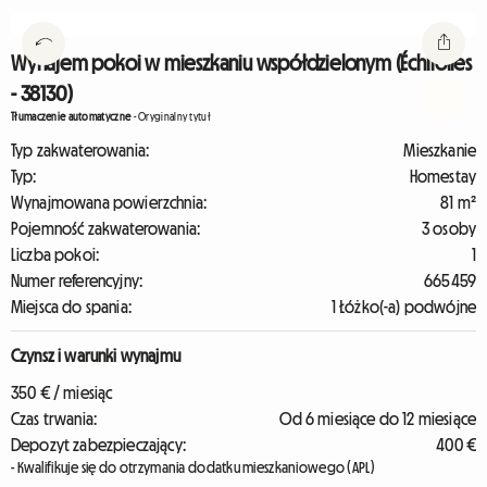
Wynajem pokoi w mieszkaniu współdzielonym (Échirolles
- 38130)
Tłumaczenie automatyczne
-
Oryginalny tytuł
Typ zakwaterowania:
Mieszkanie
Typ:
Homestay
Wynajmowana powierzchnia:
81 m²
Pojemność zakwaterowania:
3 osoby
Liczba pokoi:
1
Numer referencyjny:
665459
Miejsca do spania:
1 Łóżko(-a) podwójne
Czynsz i warunki wynajmu
350 € / miesiąc
Czas trwania:
Od 6 miesiące do 12 miesiące
Depozyt zabezpieczający:
400 €
- Kwalifikuje się do otrzymania dodatku mieszkaniowego (APL)