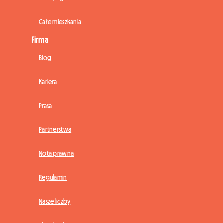
Całe mieszkania
Firma
Blog
Kariera
Prasa
Partnerstwa
Nota prawna
Regulamin
Nasze liczby