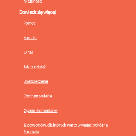
Aktualności
Dowiedz się więcej
Pomoc
Kontakt
O nas
Jak to działa?
Ubezpieczenie
Centrum zaufania
Opinie i komentarze
12 powodów, dla których warto wynająć pokój na
Roomlala