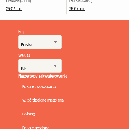
Grenoble (38000)
Échirolles (38130)
25 € / noc
25 € / noc
Kraj
Waluta
Nasze typy zakwaterowania
Pokoje u gospodarzy
Współdzielone mieszkania
Coliving
Pokoje gościnne