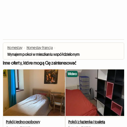
Homestay
›
Homestay Francja
›
Wynajem pokoi w mieszkaniu współdzielonym
Inne oferty, które mogą Cię zainteresować
Wideo
Pokój jednoosobowy
Pokój z łazienką i toaletą