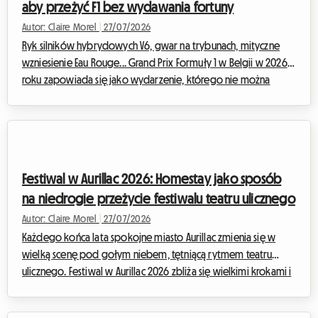
aby przeżyć F1 bez wydawania fortuny
Autor: Claire Morel
|
27/07/2026
Ryk silników hybrydowych V6, gwar na trybunach, mityczne
wzniesienie Eau Rouge... Grand Prix Formuły 1 w Belgii w 2026
roku zapowiada się jako wydarzenie, którego nie można
przegapić. Uwaga jednak na dużą zmianę w tym roku:
historycznie zaplanowany na koniec sierpnia wyścig został
przesunięty i oficjalnie odbędzie się w dniach 17-19 lipca 2026
roku. Ta zmiana w kalendarzu wymaga od widzów jeszcze
większego wyprzedzenia, zwłaszcza w kwestii organizacji
Festiwal w Aurillac 2026: Homestay jako sposób
pobytu.Każdego roku ogromny napływ ludzi wok...
na niedrogie przeżycie festiwalu teatru ulicznego
Autor: Claire Morel
|
27/07/2026
Każdego końca lata spokojne miasto Aurillac zmienia się w
wielką scenę pod gołym niebem, tętniącą rytmem teatru
ulicznego. Festiwal w Aurillac 2026 zbliża się wielkimi krokami i
zapowiada się na kolejne wydarzenie, które przyciągnie tłumy
z całego świata. Choć artystyczna atmosfera jest