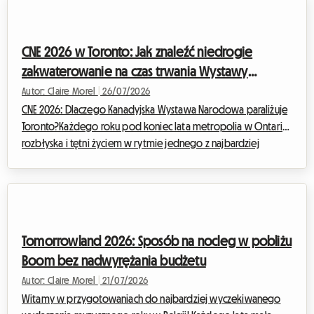
gwarantowana, kwestia zakwaterowania szybko staje się
prawdziwą zagwozdką dla tysięcy gości. W Roomlala wiemy,
jak stresujące może być szukanie dachu nad głową w ostatniej
CNE 2026 w Toronto: Jak znaleźć niedrogie
chwili. Dlatego zachęcamy do wypróbowani...
zakwaterowanie na czas trwania Wystawy
Narodowej
Autor: Claire Morel
|
26/07/2026
CNE 2026: Dlaczego Kanadyjska Wystawa Narodowa paraliżuje
Toronto?Każdego roku pod koniec lata metropolia w Ontario
rozbłyska i tętni życiem w rytmie jednego z najbardziej
wyczekiwanych wydarzeń w Ameryce Północnej. Kanadyjska
Wystawa Narodowa (Canadian National Exhibition),
pieszczotliwie nazywana „The Ex”, to obowiązkowy punkt
programu, który wyznacza przejście między gorącymi dniami
lata a powrotem do codziennych obowiązków. Na edycję CNE
Tomorrowland 2026: Sposób na nocleg w pobliżu
2026, która odbędzie się w dniach od 21 sierpnia do 7 ...
Boom bez nadwyrężania budżetu
Autor: Claire Morel
|
21/07/2026
Witamy w przygotowaniach do najbardziej wyczekiwanego