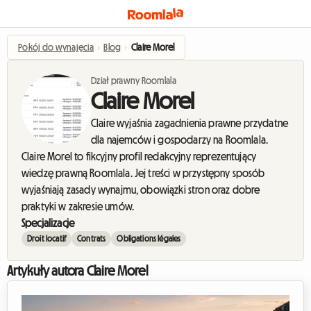
Pokój do wynajęcia
›
Blog
›
Claire Morel
Dział prawny Roomlala
Claire Morel
Claire wyjaśnia zagadnienia prawne przydatne
dla najemców i gospodarzy na Roomlala.
Claire Morel to fikcyjny profil redakcyjny reprezentujący
wiedzę prawną Roomlala. Jej treści w przystępny sposób
wyjaśniają zasady wynajmu, obowiązki stron oraz dobre
praktyki w zakresie umów.
Specjalizacje
Droit locatif
Contrats
Obligations légales
Artykuły autora Claire Morel