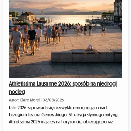
Athletissima Lausanne 2026: sposób na niedrogi
nocleg
Autor: Claire Morel
|
06/08/2026
Lato 2026 zapowiada się niezwykle emocjonująco nad
brzegiem Jeziora Genewskiego. 51. edycja słynnego mityngu
Athletissima 2026 majaczy na horyzoncie, obiecując po raz
kolejny rozpalić olimpijską stolicę. W Roomlala wiemy, jak