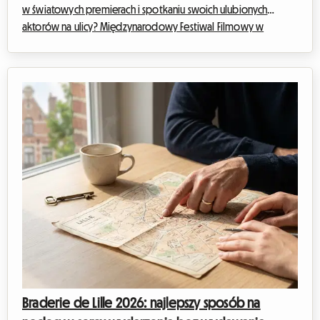
w światowych premierach i spotkaniu swoich ulubionych
aktorów na ulicy? Międzynarodowy Festiwal Filmowy w
Toronto to obowiązkowe wydarzenie roku dla każdego
szanującego się kinomana. Jednak organizacja wyjazdu na to
światowe wydarzenie może szybko stać się wyzwaniem
finansowym, zwłaszcza jeśli chodzi o zakwaterowanie. W
Roomlala wiemy, jak ważne jest znalezienie wygodnego
miejsca na pobyt bez nadwyrężania budżetu. Dlatego
oferujemy ten ...
Braderie de Lille 2026: najlepszy sposób na