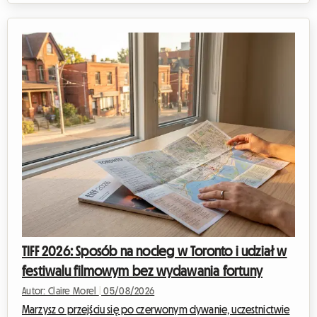
bardzo uczestnictwo w wydarzeniu tej rangi może szybko
nadszarpnąć budżet fana sportu. Bilety, transport i dodatkowe
wydatki sprawiają, że rachunek szybko rośnie. Jednak to często
zakwaterowanie w Lozannie stanowi najbardziej krytyczny
punkt wydatków. Podczas gdy hotele w m...
TIFF 2026: Sposób na nocleg w Toronto i udział w
festiwalu filmowym bez wydawania fortuny
Autor: Claire Morel
|
05/08/2026
Marzysz o przejściu się po czerwonym dywanie, uczestnictwie