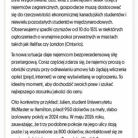
najemców zagranicznych, gospodarze muszą dostosować
się do rzeczywistości ekonomicznej kanadyjskich studentów i
niewielu pozostałych studentów międzynarodowych.
Obserwujemy spadki czynszów od 10 do 15% w niektórych
ogłoszeniach o wynajmie pokoi prywatnych w miastach
takich jak Halifax czy London (Ontario).
Ta nowa sytuacja daje najemcom bezprecedensową siłę
przetargową. Coraz częściej zdarza się, że najemcy proszą o
obniżki czynszu przy odnawianiu umowy lub żądają wliczenia
opłat (prąd, internet) w cenę wyświetlaną w ogłoszeniu. To
idealny moment, aby dochodzić swoich praw i szukać
najlepszego stosunku jakości do ceny.
Oto konkretny przykład: Julien, student Uniwersytetu
McMaster w Hamilton, płacił 950 dolarów za mały, słabo
izolowany pokój w 2024 roku. W maju 2026 roku,
zauważając, że trzy podobne pokoje na jego ulicy stoją
puste i są wystawione za 800 dolarów, skontaktował się ze