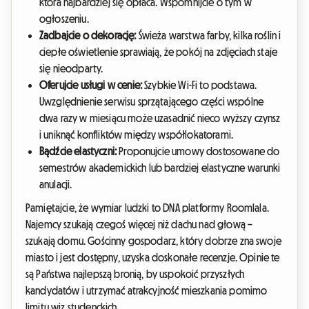
która najbardziej się opłaca. Wspomnijcie o tym w
ogłoszeniu.
Zadbajcie o dekorację:
Świeża warstwa farby, kilka roślin i
ciepłe oświetlenie sprawiają, że pokój na zdjęciach staje
się nieodparty.
Oferujcie usługi w cenie:
Szybkie Wi-Fi to podstawa.
Uwzględnienie serwisu sprzątającego części wspólne
dwa razy w miesiącu może uzasadnić nieco wyższy czynsz
i uniknąć konfliktów między współlokatorami.
Bądźcie elastyczni:
Proponujcie umowy dostosowane do
semestrów akademickich lub bardziej elastyczne warunki
anulacji.
Pamiętajcie, że wymiar ludzki to DNA platformy Roomlala.
Najemcy szukają czegoś więcej niż dachu nad głową –
szukają domu. Gościnny gospodarz, który dobrze zna swoje
miasto i jest dostępny, uzyska doskonałe recenzje. Opinie te
są Państwa najlepszą bronią, by uspokoić przyszłych
kandydatów i utrzymać atrakcyjność mieszkania pomimo
limitu wiz studenckich.