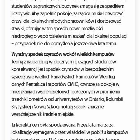
studentów zagranicznych, budynek zmaga się ze spadkiem
liczby wiz. Aby zapełnić pokoje, zarządca musiał otworzyć
drzwi dla lokalnych młodych pracowników i dostosować
stawki, oferując w ten sposób nowe możliwości
niedrogiego współdzielenia mieszkań dla lokalnej populacji
– przypadek nie do pomyślenia jeszcze dwa lata temu.
Wyraźny spadek czynszów wokół wielkich kampusów
Jedną z najbardziej widocznych i cieszących studentów
konsekwencji jest spadek czynszów w bezpośrednim
sąsiedztwie wielkich kanadyjskich kampusów. Według
danych Rentals.ca i raportów CMHC, czynsze za pokoje w
mieszkaniach współdzielonych położonych w promieniu
trzech kilometrów od uniwersytetów w Ontario, Kolumbii
Brytyjskiej i Nowej Szkocji notują spadki znacznie
wyraźniejsze niż średnie miejskie.
Ta korekta cen była spodziewana. Przez lata marża za
lokalizację wymagana przez właścicieli w pobliżu kampusów
była wygórowana. Dziś, wraz z zniknięciem setek tysięcy