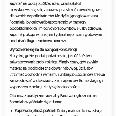
zapytań na początku 2026 roku, przekształcił
niewykorzystaną salę zabaw w przestrzeń coworkingową
dla swoich współlokatorów. Modyfikując ogłoszenie na
Roomlala, by celować bezpośrednio w badaczy
podoktoranckich i młodych pracowników służby zdrowia,
zapełnił pokoje w mniej niż tydzień najemcami gotowymi
podpisać długoterminowe umowy.
Wyróżnienie się na tle rosnącej konkurencji
Na rynku, gdzie podaż pokoi rośnie, jakość Państwa
zakwaterowania zrobi różnicę. Minęły czasy, gdy zwykły
materac na podłodze znajdował nabywcę. Dziś, aby
utrzymać dochody z wynajmu i uniknąć pustostanów, trzeba
zainwestować w doświadczenie najemców. Home staging i
wyposażenie pokoju stały się koniecznością.
Oto nasze praktyczne rady, aby Państwa ogłoszenie na
Roomlala wyróżniało się z tłumu:
Poprawcie jakość pościeli:
Dobry materac to inwestycja,