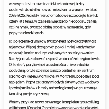
wizowym. Jest to również efekt rekordowej liczby
oddanych do użytku nowych mieszkań na wynajem w latach
2025-2026. Projekty nieruchomościowe rozpoczęte trzy lub
cztery lata temu, w czasie największego niedoboru, trafiają
dziś na rynek, tworząc obfitą podaż w momencie, gdy
popyt studencki spada.
To połączenie czynników tworzy efekt nożyc korzystny dla
najemców. Więcej dostępnych pokoi i mniej kandydatów
oznaczają koniec nadużyć związanych z przelicytowaniem.
Należy jednak zachować czujność wobec różnic regionalnych.
O ile strefy peryferyjne i przedmieścia uniwersyteckie
oddychają, o tyle dzielnice bardzo centralne, jak centrum
Toronto czy Plateau-Mont-Royal w Montrealu, pozostają pod
napięciem. Popyt ze strony młodych aktywnych zawodowo
i profesjonalistów z branży technologicznej wciąż utrzymuje
tam silną presję czynszową.
Weźmy przykład nowo otwartego kompleksu typu coliving
w Kitchener (Ontario). Zaprojektowany pierwotnie dla setek