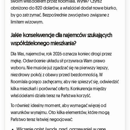
swoim właścicielem przez Roomlala. Wynik? Czynsz
obniżono do 820 dolarów, a właściciel dodał nowe biurko,
by go zatrzymać. Bezpośrednie zwycięstwo związane z
limitem wizowym.
Jakie konsekwencje dla najemców szukających
współdzielonego mieszkania?
Dla Was, najemców, rok 2026 oznacza koniec drogi przez
mękę. Odwrócenie układu sił przywraca Wam prawo
wyboru. Nie musicie już zgadzać się na pierwszy lepszy,
niezdrowy pokój z obawy przed bezdomnością. W
Roomlala gorąco zachęcamy, aby nie spieszyć się, odwiedzić
kilka mieszkań i porównać oferty. Konkurencja między
właścicielami działa teraz na Państwa korzyść.
To również idealny moment, aby wymagać więcej od
warunków wynajmu. Oto kilka elementów, które mogą
Państwo teraz łatwiej negocjować:
Wliczenie opłat (woda, prąd, ogrzewanie) w cenę