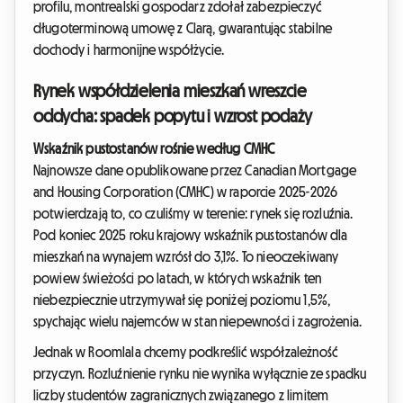
profilu, montrealski gospodarz zdołał zabezpieczyć
długoterminową umowę z Clarą, gwarantując stabilne
dochody i harmonijne współżycie.
Rynek współdzielenia mieszkań wreszcie
oddycha: spadek popytu i wzrost podaży
Wskaźnik pustostanów rośnie według CMHC
Najnowsze dane opublikowane przez Canadian Mortgage
and Housing Corporation (CMHC) w raporcie 2025-2026
potwierdzają to, co czuliśmy w terenie: rynek się rozluźnia.
Pod koniec 2025 roku krajowy wskaźnik pustostanów dla
mieszkań na wynajem wzrósł do 3,1%. To nieoczekiwany
powiew świeżości po latach, w których wskaźnik ten
niebezpiecznie utrzymywał się poniżej poziomu 1,5%,
spychając wielu najemców w stan niepewności i zagrożenia.
Jednak w Roomlala chcemy podkreślić współzależność
przyczyn. Rozluźnienie rynku nie wynika wyłącznie ze spadku
liczby studentów zagranicznych związanego z limitem