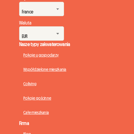
ludzi, jednak infrastruktura nie nadąża za tym tempem. W
Roomlala każdego roku wspieramy tysiące studentów w ich
mo...
Waluta
Nasze typy zakwaterowania
Pokoje u gospodarzy
Współdzielone mieszkania
Coliving
Pokoje gościnne
Całe mieszkania
Firma