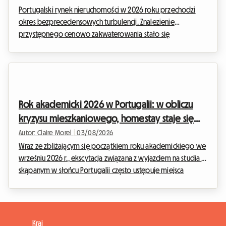
Portugalski rynek nieruchomości w 2026 roku przechodzi
okres bezprecedensowych turbulencji. Znalezienie
przystępnego cenowo zakwaterowania stało się
prawdziwym wyzwaniem, szczególnie dla studentów i
młodych profesjonalistów. W Roomlala codziennie
obserwujemy trudności, z jakimi mierzy się nasza
społeczność, szukając miejsca do zamieszkania w dużych
portugalskich metropoliach. W obliczu galopującej inflacji i
Rok akademicki 2026 w Portugalii: w obliczu
strukturalnego niedoboru mieszkań, wspólne mieszkanie
kryzysu mieszkaniowego, homestay staje się
(colocation) oraz zakwaterowanie u...
najlepszym rozwiązaniem
Autor: Claire Morel
|
03/08/2026
Wraz ze zbliżającym się początkiem roku akademickiego we
wrześniu 2026 r., ekscytacja związana z wyjazdem na studia w
skąpanym w słońcu Portugalii często ustępuje miejsca
odczuwalnemu niepokojowi wielu rodzin. Zakwaterowanie
studenckie w Portugalii 2026 stało się prawdziwym
wyzwaniem. Między spokojnym tempem życia w Lizbonie a
dynamiką Porto, kraj ten przyciąga coraz więcej młodych
Kraj