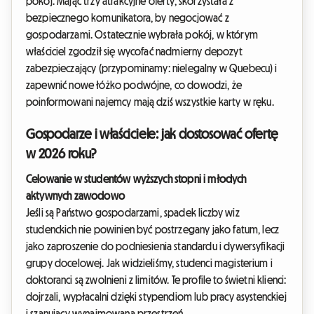
pokój. Mając trzy atrakcyjne oferty, skorzystała z
bezpiecznego komunikatora, by negocjować z
gospodarzami. Ostatecznie wybrała pokój, w którym
właściciel zgodził się wycofać nadmierny depozyt
zabezpieczający (przypominamy: nielegalny w Quebecu) i
zapewnić nowe łóżko podwójne, co dowodzi, że
poinformowani najemcy mają dziś wszystkie karty w ręku.
Gospodarze i właściciele: jak dostosować ofertę
w 2026 roku?
Celowanie w studentów wyższych stopni i młodych
aktywnych zawodowo
Jeśli są Państwo gospodarzami, spadek liczby wiz
studenckich nie powinien być postrzegany jako fatum, lecz
jako zaproszenie do podniesienia standardu i dywersyfikacji
grupy docelowej. Jak widzieliśmy, studenci magisterium i
doktoranci są zwolnieni z limitów. Te profile to świetni klienci:
dojrzali, wypłacalni dzięki stypendiom lub pracy asystenckiej
i szanujący wynajmowaną przestrzeń.