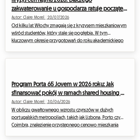
piętrzą się setkami na biurkach agencji nieruchomości. W
zakwaterowanie u gospodarza ratuje początek
Roomlala obserwujemy ...
roku akademickiego włoskich studentów
Autor: Claire Morel
|
20/07/2026
Od kilku lat Włochy zmagają się z kryzysem mieszkaniowym
wśród studentów, który stale się pogłębia. W tym
kluczowym okresie przygotowań do roku akademickiego
2026, ruch protestacyjny studentów, znany pod nazwą „caro
affitti 2026” (drogie czynsze 2026), rozbrzmiewa głośniej niż
kiedykolwiek w największych metropoliach uniwersyteckich
kraju. Namioty rozbijane przed prestiżowymi uniwersytetami
w Mediolanie, Rzymie czy Bolonii nie są już tylko chwilowymi
Program Porta 65 Jovem w 2026 roku: Jak
aktami buntu, ale trwałym symbolem pokolenia,...
sfinansować pokój w ramach shared housing w
Portugalii
Autor: Claire Morel
|
30/06/2026
W obliczu gwałtownego wzrostu czynszów w dużych
portugalskich metropoliach, takich jak Lizbona, Porto czy
Coimbra, znalezienie przystępnego cenowo mieszkania
stało się dla młodych ludzi prawdziwą drogą przez mękę.
Na szczęście rząd portugalski oferuje konkretne rozwiązania