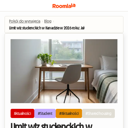
Pokój do wynajęcia
›
Blog
›
Limit wiz studenckich w Kanadzie w 2026 roku: Jaki wpływ na rynek współdz
Aktualności
#Student
#Aktualności
#Shared housing
Limit wiz studenckich w