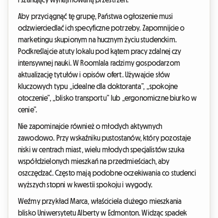
Aby przyciągnąć tę grupę, Państwa ogłoszenie musi
odzwierciedlać ich specyficzne potrzeby. Zapomnijcie o
marketingu skupionym na hucznym życiu studenckim.
Podkreślajcie atuty lokalu pod kątem pracy zdalnej czy
intensywnej nauki. W Roomlala radzimy gospodarzom
aktualizację tytułów i opisów ofert. Używajcie słów
kluczowych typu „idealne dla doktoranta”, „spokojne
otoczenie”, „blisko transportu” lub „ergonomiczne biurko w
cenie”.
Nie zapominajcie również o młodych aktywnych
zawodowo. Przy wskaźniku pustostanów, który pozostaje
niski w centrach miast, wielu młodych specjalistów szuka
współdzielonych mieszkań na przedmieściach, aby
oszczędzać. Często mają podobne oczekiwania co studenci
wyższych stopni w kwestii spokoju i wygody.
Weźmy przykład Marca, właściciela dużego mieszkania
blisko Uniwersytetu Alberty w Edmonton. Widząc spadek