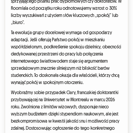
sprzyjającego pisaniu prac dyplomowych czy doktoratów. W
Roomlala od początku roku odnotowujemy wzrost o 30%
liczby wyszukiwań z użyciem słów kluczowych „spokój” lub
„biuro”.
Ta ewolucja grupy docelowej wymaga od gospodarzy
adaptacji. Jeśli oferują Państwo pokój w mieszkaniu
współdzielonym, podkreślenie spokoju dzielnicy, obecności
dedykowanej przestrzeni do pracy lub połączenia
internetowego światłowodem staje się argumentem
sprzedażowym znacznie silniejszym niż bliskość barów
studenckich. To doskonała okazja dla właścicieli, którzy chcą
wynająć pokój w spokojnym otoczeniu.
Wyobraźmy sobie przypadek Clary, francuskiej doktorantki
przybywającej na Uniwersytet w Montrealu w marcu 2026
roku. Zwolniona z limitów wizowych, dysponuje nieco
wyższym budżetem dzięki stypendiom naukowym, ale jest
bezkompromisowa w kwestii jakości snu i możliwości pracy
zdalnej. Dostosowując ogłoszenie do tego konkretnego