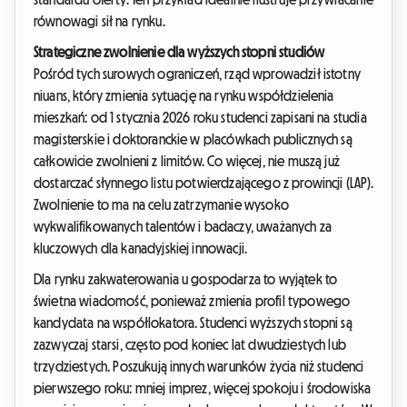
równowagi sił na rynku.
Strategiczne zwolnienie dla wyższych stopni studiów
Pośród tych surowych ograniczeń, rząd wprowadził istotny
niuans, który zmienia sytuację na rynku współdzielenia
mieszkań: od 1 stycznia 2026 roku studenci zapisani na studia
magisterskie i doktoranckie w placówkach publicznych są
całkowicie zwolnieni z limitów. Co więcej, nie muszą już
dostarczać słynnego listu potwierdzającego z prowincji (LAP).
Zwolnienie to ma na celu zatrzymanie wysoko
wykwalifikowanych talentów i badaczy, uważanych za
kluczowych dla kanadyjskiej innowacji.
Dla rynku zakwaterowania u gospodarza to wyjątek to
świetna wiadomość, ponieważ zmienia profil typowego
kandydata na współlokatora. Studenci wyższych stopni są
zazwyczaj starsi, często pod koniec lat dwudziestych lub
trzydziestych. Poszukują innych warunków życia niż studenci
pierwszego roku: mniej imprez, więcej spokoju i środowiska