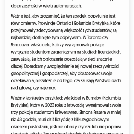
do przeszłości w wielu aglomeracjach.
Ważne jest, aby zrozumieć, że ten spadek popytu nie jest
równomierny. Prowincje Ontario i Kolumbia Brytyjska, które
przyjmowały zdecydowaną większość tych studentów, są
najbardziej dotknięte tym odpływem. W Toronto czy
Vancouver właściciele, którzy wynajmowali pokoje
wyłącznie studentom zagranicznym na studiach licencjackich,
zauważają, że ich ogłoszenia pozostają w sieci znacznie
dłużej. Doradzamy uwzględnienie tej nowej rzeczywistości
geopolitycznej i gospodarczej, aby dostosować swoje
oczekiwania, niezależnie od tego, czy szukają Państwo dachu
nad głową, czy najemcy.
Weźmy konkretny przykład: właściciel w Burnaby (Kolumbia
Brytyjska), który w 2023 roku z łatwością wynajmował swoje
trzy pokoje studentom Uniwersytetu Simona Frasera w mniej
niż 48 godzin, musi dziś liczyć się z kilkutygodniowym
okresem pustostanu, jeśli nie obniży czynszu lub nie poprawi
standardu oferty. Ten przykład idealnie ilustruje przywracanie