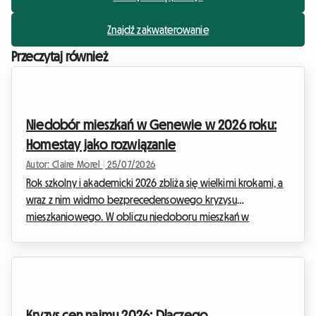
Znajdź zakwaterowanie
Przeczytaj również
Niedobór mieszkań w Genewie w 2026 roku:
Homestay jako rozwiązanie
Autor: Claire Morel
|
25/07/2026
Rok szkolny i akademicki 2026 zbliża się wielkimi krokami, a
wraz z nim widmo bezprecedensowego kryzysu
mieszkaniowego. W obliczu niedoboru mieszkań w
Genewie w 2026 r. wielu studentów, młodych
profesjonalistów i ekspatów znajduje się w sytuacji bez
wyjścia. Znalezienie dachu nad głową w regionie Jeziora
Genewskiego stało się prawdziwą drogą przez mękę, gdzie
ogłoszenia znikają w ciągu kilku minut, a wnioski o wynajem
Kryzys cen najmu 2026: Dlaczego