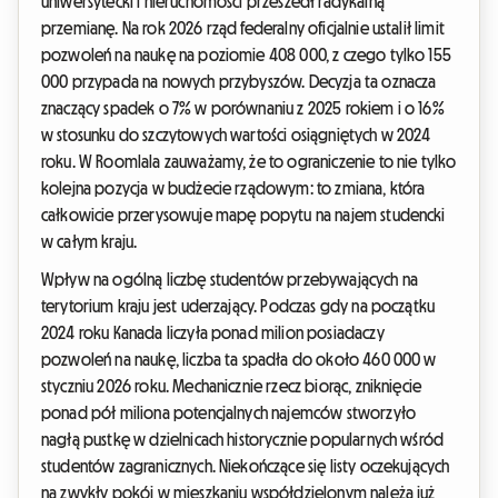
uniwersytecki i nieruchomości przeszedł radykalną
przemianę. Na rok 2026 rząd federalny oficjalnie ustalił limit
pozwoleń na naukę na poziomie 408 000, z czego tylko 155
000 przypada na nowych przybyszów. Decyzja ta oznacza
znaczący spadek o 7% w porównaniu z 2025 rokiem i o 16%
w stosunku do szczytowych wartości osiągniętych w 2024
roku. W Roomlala zauważamy, że to ograniczenie to nie tylko
kolejna pozycja w budżecie rządowym: to zmiana, która
całkowicie przerysowuje mapę popytu na najem studencki
w całym kraju.
Wpływ na ogólną liczbę studentów przebywających na
terytorium kraju jest uderzający. Podczas gdy na początku
2024 roku Kanada liczyła ponad milion posiadaczy
pozwoleń na naukę, liczba ta spadła do około 460 000 w
styczniu 2026 roku. Mechanicznie rzecz biorąc, zniknięcie
ponad pół miliona potencjalnych najemców stworzyło
nagłą pustkę w dzielnicach historycznie popularnych wśród
studentów zagranicznych. Niekończące się listy oczekujących
na zwykły pokój w mieszkaniu współdzielonym należą już