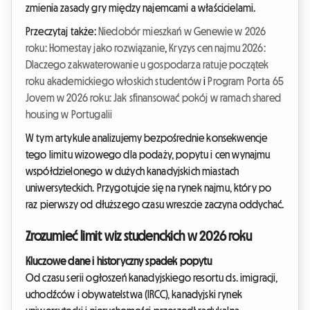
zmienia zasady gry między najemcami a właścicielami.
Przeczytaj także:
Niedobór mieszkań w Genewie w 2026
roku: Homestay jako rozwiązanie
,
Kryzys cen najmu 2026:
Dlaczego zakwaterowanie u gospodarza ratuje początek
roku akademickiego włoskich studentów
i
Program Porta 65
Jovem w 2026 roku: Jak sfinansować pokój w ramach shared
housing w Portugalii
W tym artykule analizujemy bezpośrednie konsekwencje
tego limitu wizowego dla podaży, popytu i cen wynajmu
współdzielonego w dużych kanadyjskich miastach
uniwersyteckich. Przygotujcie się na rynek najmu, który po
raz pierwszy od dłuższego czasu wreszcie zaczyna oddychać.
Zrozumieć limit wiz studenckich w 2026 roku
Kluczowe dane i historyczny spadek popytu
Od czasu serii ogłoszeń kanadyjskiego resortu ds. imigracji,
uchodźców i obywatelstwa (IRCC), kanadyjski rynek