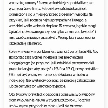
w rocznicę umowy? Prawo walońskie jest pobłażliwe, ale
wyznacza ścisłe limity. Retroaktywność indeksacji jest
ograniczona do 3 miesięcy przed złożeniem wniosku. Na
przykład, jeśli rocznica najmu przypada na 1 lutego, a
właściciel wyśle wniosek dopiero 15 czerwca, będzie mógł
żądać zindeksowanego czynszu tylko za marzec, kwiecień i
maj, oprócz miesięcy przyszłych. Miesiąc luty i poprzednie
przepadają dla niego.
Kolejnym ważnym punktem jest ważność certyfikatu PEB. Aby
skorzystać z klasycznej indeksacji bez mechanizmu
korygującego (na przykład, jeśli właściciel przeprowadził
prace izolacyjne, aby przejść z PEB E na PEB C), nowy certyfikat
PEB musi być ważny w momencie składania wniosku o
indeksację. Nie wystarczy obiecać, że prace są zakończone
lub że certyfikator wkrótce przyjedzie.
Oto typowy przykład: gospodarz odnawia swój wspólny
dom w Louvain-la-Neuve w styczniu 2026 roku. Rocznica
umów najmu przypada w marcu. Jeśli nie otrzyma