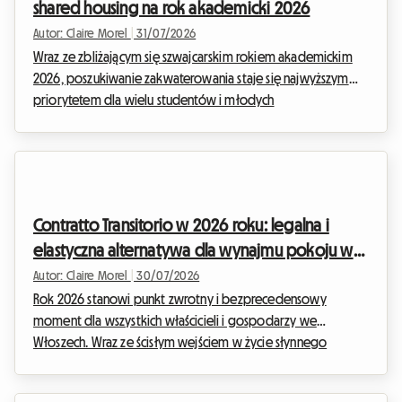
shared housing na rok akademicki 2026
wspólne zamieszkanie...
Autor: Claire Morel
|
31/07/2026
Wraz ze zbliżającym się szwajcarskim rokiem akademickim
2026, poszukiwanie zakwaterowania staje się najwyższym
priorytetem dla wielu studentów i młodych
profesjonalistów. W Roomlala wiemy, jak stresujący może
być ten okres, zwłaszcza gdy trzeba dopiąć budżet. Jedną z
głównych przeszkód finansowych pozostaje słynna
szwajcarska kaucja mieszkaniowa, często wymagana przez
właścicieli lub zarządców nieruchomości przed
Contratto Transitorio w 2026 roku: legalna i
przekazaniem kluczy. Konieczność zablokowania
elastyczna alternatywa dla wynajmu pokoju we
równowartości trzymiesięcznego czynsz...
Włoszech
Autor: Claire Morel
|
30/07/2026
Rok 2026 stanowi punkt zwrotny i bezprecedensowy
moment dla wszystkich właścicieli i gospodarzy we
Włoszech. Wraz ze ścisłym wejściem w życie słynnego
Krajowego Kodu Identyfikacyjnego (CIN) oraz drastycznym
zaostrzeniem przepisów podatkowych dotyczących