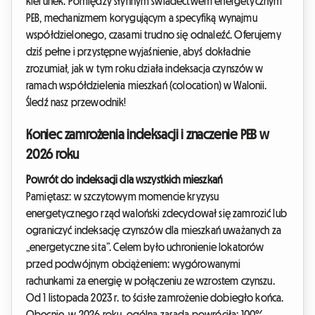
kierunek. Pomiędzy słynnym świadectwem energetycznym
PEB, mechanizmem korygującym a specyfiką wynajmu
współdzielonego, czasami trudno się odnaleźć. Oferujemy
dziś pełne i przystępne wyjaśnienie, abyś dokładnie
zrozumiał, jak w tym roku działa indeksacja czynszów w
ramach współdzielenia mieszkań (colocation) w Walonii.
Śledź nasz przewodnik!
Koniec zamrożenia indeksacji i znaczenie PEB w
2026 roku
Powrót do indeksacji dla wszystkich mieszkań
Pamiętasz: w szczytowym momencie kryzysu
energetycznego rząd waloński zdecydował się zamrozić lub
ograniczyć indeksację czynszów dla mieszkań uważanych za
„energetyczne sita”. Celem było uchronienie lokatorów
przed podwójnym obciążeniem: wygórowanymi
rachunkami za energię w połączeniu ze wzrostem czynszu.
Od 1 listopada 2023 r. to ścisłe zamrożenie dobiegło końca.
Obecnie, w 2026 roku, ogólna zasada powróciła: 100%