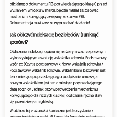
oficjalnego dokumentu PEB potwierdzającego klasę C przed
wysłaniem wniosku w marcu, będzie musiał zastosować
mechanizm korygujący związany ze starym PEB.
Dokumentacja musi zawsze wyprzedzać działanie!
Jak obliczyć indeksację bez błędów (i uniknąć
sporów)?
Obliczenie indeksacji opiera się na ścisłym wzorze prawnym
wykorzystującym ewolucję wskaźnika zdrowia. Podstawowy
wzór to: (Czynsz podstawowy x Nowy wskaźnik zdrowia) /
Podstawowy wskaźnik zdrowia. Wskaźnikiem bazowym jest
ten z miesiąca poprzedzającego podpisanie umowy, a
nowym wskaźnikiem jest ten z miesiąca poprzedzającego
datę rocznicy. Jednak przy wprowadzeniu mechanizmu
korygującego dla niższych klas PEB, obliczenia ręczne stały
się prawdziwą łamigłówką.
W obliczu tej złożoności konieczne jest korzystanie z
odpowiednich narzędzi. W Roomlala formalnie odradzamy