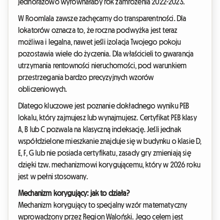
jednorazowo wyrównałaby rok zamrożenia 2022-2023.
W Roomlala zawsze zachęcamy do transparentności. Dla
lokatorów oznacza to, że roczna podwyżka jest teraz
możliwa i legalna, nawet jeśli izolacja Twojego pokoju
pozostawia wiele do życzenia. Dla właścicieli to gwarancja
utrzymania rentowności nieruchomości, pod warunkiem
przestrzegania bardzo precyzyjnych wzorów
obliczeniowych.
Dlatego kluczowe jest poznanie dokładnego wyniku PEB
lokalu, który zajmujesz lub wynajmujesz. Certyfikat PEB klasy
A, B lub C pozwala na klasyczną indeksację. Jeśli jednak
współdzielone mieszkanie znajduje się w budynku o klasie D,
E, F, G lub nie posiada certyfikatu, zasady gry zmieniają się
dzięki tzw. mechanizmowi korygującemu, który w 2026 roku
jest w pełni stosowany.
Mechanizm korygujący: jak to działa?
Mechanizm korygujący to specjalny wzór matematyczny
wprowadzony przez Region Waloński. Jego celem jest