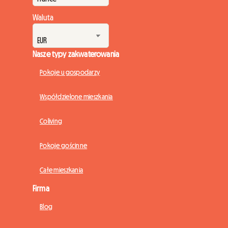
2026. W Roomlala wiemy, jak bardzo te zm...
Waluta
Nasze typy zakwaterowania
Pokoje u gospodarzy
Współdzielone mieszkania
Coliving
Pokoje gościnne
Całe mieszkania
Firma
Blog