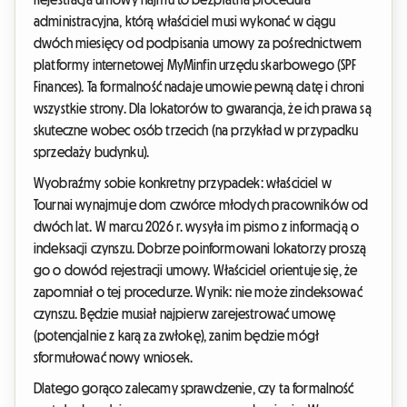
administracyjna, którą właściciel musi wykonać w ciągu
dwóch miesięcy od podpisania umowy za pośrednictwem
platformy internetowej MyMinfin urzędu skarbowego (SPF
Finances). Ta formalność nadaje umowie pewną datę i chroni
wszystkie strony. Dla lokatorów to gwarancja, że ich prawa są
skuteczne wobec osób trzecich (na przykład w przypadku
sprzedaży budynku).
Wyobraźmy sobie konkretny przypadek: właściciel w
Tournai wynajmuje dom czwórce młodych pracowników od
dwóch lat. W marcu 2026 r. wysyła im pismo z informacją o
indeksacji czynszu. Dobrze poinformowani lokatorzy proszą
go o dowód rejestracji umowy. Właściciel orientuje się, że
zapomniał o tej procedurze. Wynik: nie może zindeksować
czynszu. Będzie musiał najpierw zarejestrować umowę
(potencjalnie z karą za zwłokę), zanim będzie mógł
sformułować nowy wniosek.
Dlatego gorąco zalecamy sprawdzenie, czy ta formalność