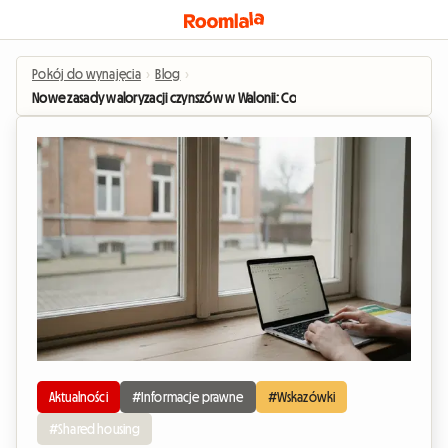
Pokój do wynajęcia
›
Blog
›
Nowe zasady waloryzacji czynszów w Walonii: Co zmieni się w przypadku wsp
Aktualności
#Informacje prawne
#Wskazówki
#Shared housing