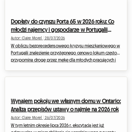
krótkoterminowego najmu turystycznego, wielu
wynajmujących czuje się zagubionych. Koniec z eldorado
platform turystycznych bez żadnych ograniczeń! W Roomlala
Dopłaty do czynszu Porta 65 w 2026 roku: Co
wiemy, że Twój spokój ducha i rentowność Twojego lokalu to
młodzi najemcy i gospodarze w Portugalii
Twoje absolutne priorytety. D...
powinni wiedzieć
Autor: Claire Morel
|
28/07/2026
W obliczu bezprecedensowego kryzysu mieszkaniowego w
Portugalii znalezienie przystępnego cenowo lokum często
przypomina drogę przez mękę dla młodych pracujących i
studentów. Czynsze poszybowały w górę, zwłaszcza w
dużych metropoliach. W Roomlala codziennie obserwujemy
wyzwania, z jakimi się mierzysz, aby zapewnić sobie godne
warunki mieszkaniowe. W tym napiętym kontekście rząd
portugalski gruntownie przebudował swój sztandarowy
Wynajem pokoju we własnym domu w Ontario:
system pomocy finansowej: Porta 65 Jovem 2026. Ta
Analiza przepisów ustawy o najmie na 2026 rok
dotacja, mająca na...
Autor: Claire Morel
|
26/07/2026
W tym letnim okresie lipca 2026 r. ekscytacja jest już