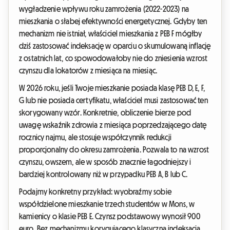
wygładzenie wpływu roku zamrożenia (2022-2023) na
mieszkania o słabej efektywności energetycznej. Gdyby ten
mechanizm nie istniał, właściciel mieszkania z PEB F mógłby
dziś zastosować indeksację w oparciu o skumulowaną inflację
z ostatnich lat, co spowodowałoby nie do zniesienia wzrost
czynszu dla lokatorów z miesiąca na miesiąc.
W 2026 roku, jeśli Twoje mieszkanie posiada klasę PEB D, E, F,
G lub nie posiada certyfikatu, właściciel musi zastosować ten
skorygowany wzór. Konkretnie, obliczenie bierze pod
uwagę wskaźnik zdrowia z miesiąca poprzedzającego datę
rocznicy najmu, ale stosuje współczynnik redukcji
proporcjonalny do okresu zamrożenia. Pozwala to na wzrost
czynszu, owszem, ale w sposób znacznie łagodniejszy i
bardziej kontrolowany niż w przypadku PEB A, B lub C.
Podajmy konkretny przykład: wyobraźmy sobie
współdzielone mieszkanie trzech studentów w Mons, w
kamienicy o klasie PEB E. Czynsz podstawowy wynosił 900
euro. Bez mechanizmu korygującego klasyczna indeksacja