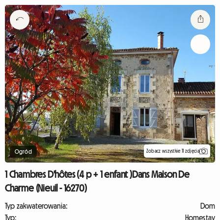
Zobacz wszystkie 11 zdjęcia
Ogród
1 Chambres D'hôtes (4 p + 1 enfant )Dans Maison De
Charme (Nieuil - 16270)
Typ zakwaterowania:
Dom
Typ:
Homestay