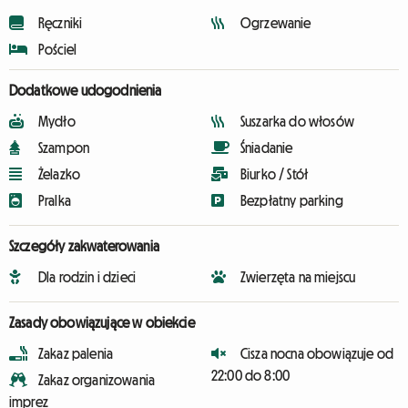
Ręczniki
Ogrzewanie
Pościel
Dodatkowe udogodnienia
Mydło
Suszarka do włosów
Szampon
Śniadanie
Żelazko
Biurko / Stół
Pralka
Bezpłatny parking
Szczegóły zakwaterowania
Dla rodzin i dzieci
Zwierzęta na miejscu
Zasady obowiązujące w obiekcie
Zakaz palenia
Cisza nocna obowiązuje od
22:00 do 8:00
Zakaz organizowania
imprez