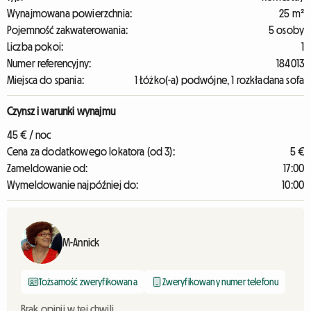
Wynajmowana powierzchnia:
25 m²
Pojemność zakwaterowania:
5 osoby
Liczba pokoi:
1
Numer referencyjny:
184013
Miejsca do spania:
1 Łóżko(-a) podwójne, 1 rozkładana sofa
Czynsz i warunki wynajmu
45 € / noc
Cena za dodatkowego lokatora (od 3):
5 €
Zameldowanie od:
17:00
Wymeldowanie najpóźniej do:
10:00
M-Annick
Tożsamość zweryfikowana
Zweryfikowany numer telefonu
Brak opinii w tej chwili