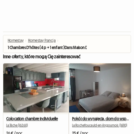
Homestay
›
Homestay Francja
›
1 Chambres D'hôtes (4 p + 1 enfant )Dans Maison De Charme
Inne oferty, które mogą Cię zainteresować
Colocation chambre individuelle
Pokój do wynajęcia, dom do współdzielenia
La Tâche (16260)
La Rochefoucauld-en-Angoumois (16110)
26 € / noc
25 € / noc