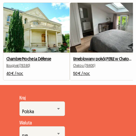
Chambre Proche La Défense
Umeblowany pokój PERLE w Chatou z prywatną łazienką
Bougival (78380)
Chatou (78400)
40 € / noc
50 € / noc
Kraj
Waluta