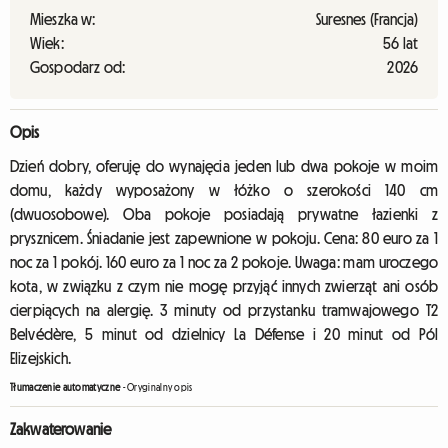
Mieszka w:
Suresnes (Francja)
Wiek:
56 lat
Gospodarz od:
2026
Opis
Dzień dobry, oferuję do wynajęcia jeden lub dwa pokoje w moim
domu, każdy wyposażony w łóżko o szerokości 140 cm
(dwuosobowe). Oba pokoje posiadają prywatne łazienki z
prysznicem. Śniadanie jest zapewnione w pokoju. Cena: 80 euro za 1
noc za 1 pokój. 160 euro za 1 noc za 2 pokoje. Uwaga: mam uroczego
kota, w związku z czym nie mogę przyjąć innych zwierząt ani osób
cierpiących na alergię. 3 minuty od przystanku tramwajowego T2
Belvédère, 5 minut od dzielnicy La Défense i 20 minut od Pól
Elizejskich.
Tłumaczenie automatyczne
-
Oryginalny opis
Zakwaterowanie