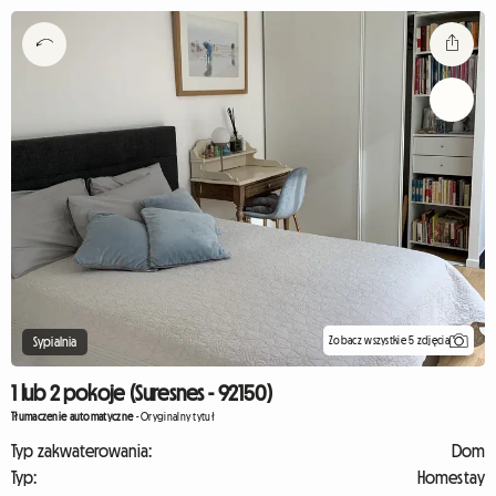
Zobacz wszystkie 5 zdjęcia
Sypialnia
1 lub 2 pokoje (Suresnes - 92150)
Tłumaczenie automatyczne
-
Oryginalny tytuł
Typ zakwaterowania:
Dom
Typ:
Homestay