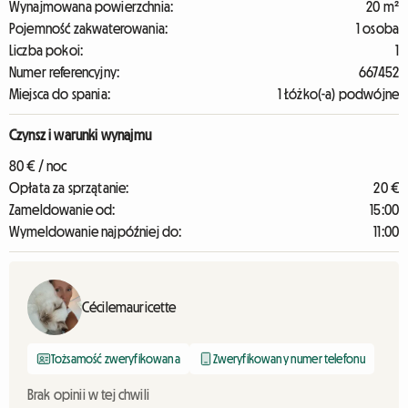
Wynajmowana powierzchnia:
20 m²
Pojemność zakwaterowania:
1 osoba
Liczba pokoi:
1
Numer referencyjny:
667452
Miejsca do spania:
1 Łóżko(-a) podwójne
Czynsz i warunki wynajmu
80 € / noc
Opłata za sprzątanie:
20 €
Zameldowanie od:
15:00
Wymeldowanie najpóźniej do:
11:00
Cécilemauricette
Tożsamość zweryfikowana
Zweryfikowany numer telefonu
Brak opinii w tej chwili