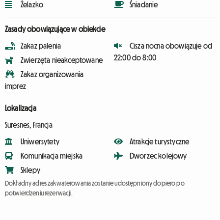
Żelazko
Śniadanie
Zasady obowiązujące w obiekcie
Zakaz palenia
Cisza nocna obowiązuje od
22:00 do 8:00
Zwierzęta nieakceptowane
Zakaz organizowania
imprez
Lokalizacja
Suresnes, Francja
Uniwersytety
Atrakcje turystyczne
Komunikacja miejska
Dworzec kolejowy
Sklepy
Dokładny adres zakwaterowania zostanie udostępniony dopiero po
potwierdzeniu rezerwacji.