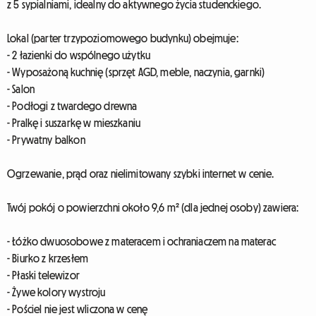
z 5 sypialniami, idealny do aktywnego życia studenckiego.
Lokal (parter trzypoziomowego budynku) obejmuje:
- 2 łazienki do wspólnego użytku
- Wyposażoną kuchnię (sprzęt AGD, meble, naczynia, garnki)
- Salon
- Podłogi z twardego drewna
- Pralkę i suszarkę w mieszkaniu
- Prywatny balkon
Ogrzewanie, prąd oraz nielimitowany szybki internet w cenie.
Twój pokój o powierzchni około 9,6 m² (dla jednej osoby) zawiera:
- Łóżko dwuosobowe z materacem i ochraniaczem na materac
- Biurko z krzesłem
- Płaski telewizor
- Żywe kolory wystroju
- Pościel nie jest wliczona w cenę