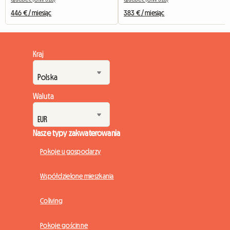
446 € / miesiąc
383 € / miesiąc
Kraj
Waluta
Nasze typy zakwaterowania
Pokoje u gospodarzy
Współdzielone mieszkania
Coliving
Pokoje gościnne