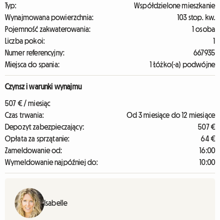
Typ:
Współdzielone mieszkanie
Wynajmowana powierzchnia:
103 stop. kw.
Pojemność zakwaterowania:
1 osoba
Liczba pokoi:
1
Numer referencyjny:
667935
Miejsca do spania:
1 Łóżko(-a) podwójne
Czynsz i warunki wynajmu
507 € / miesiąc
Czas trwania:
Od 3 miesiące do 12 miesiące
Depozyt zabezpieczający:
507 €
Opłata za sprzątanie:
64 €
Zameldowanie od:
16:00
Wymeldowanie najpóźniej do:
10:00
Isabelle