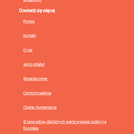
Dowiedz się więcej
Pomoc
Kontakt
O nas
Jak to działa?
Ubezpieczenie
Centrum zaufania
Opinie i komentarze
12 powodów, dla których warto wynająć pokój na
Roomlala