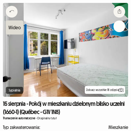
Zobacz wszystkie 18 zdjęcia
Sypialnia
15 sierpnia - Pokój w mieszkaniu dzielonym blisko uczelni
(1660-1) (Québec - G1V 1N8)
Tłumaczenie automatyczne
-
Oryginalny tytuł
Typ zakwaterowania:
Mieszkanie