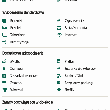
Od 18 do 55 lat
Kobieta
Wyposażenie standardowe
Ręczniki
Ogrzewanie
Pościel
Szafa/Komoda
Telewizor
Internet
Klimatyzacja
Dodatkowe udogodnienia
Mydło
Pralka
Szampon
Suszarka do włosów
Suszarka bębnowa
Biurko / Stół
Żelazko
Bezpłatny parking
Wieszaki
Netflix
Zasady obowiązujące w obiekcie