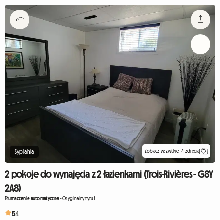
Zobacz wszystkie 14 zdjęcia
Sypialnia
2 pokoje do wynajęcia z 2 łazienkami (Trois-Rivières - G8Y
2A8)
Tłumaczenie automatyczne
-
Oryginalny tytuł
5
4