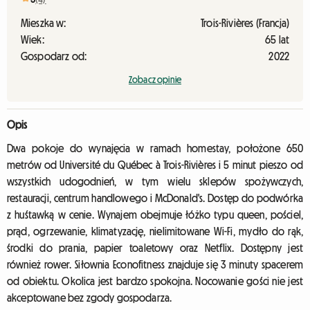
Mieszka w:
Trois-Rivières (Francja)
Wiek:
65 lat
Gospodarz od:
2022
Zobacz opinie
Opis
Dwa pokoje do wynajęcia w ramach homestay, położone 650
metrów od Université du Québec à Trois-Rivières i 5 minut pieszo od
wszystkich udogodnień, w tym wielu sklepów spożywczych,
restauracji, centrum handlowego i McDonald's. Dostęp do podwórka
z huśtawką w cenie. Wynajem obejmuje łóżko typu queen, pościel,
prąd, ogrzewanie, klimatyzację, nielimitowane Wi-Fi, mydło do rąk,
środki do prania, papier toaletowy oraz Netflix. Dostępny jest
również rower. Siłownia Econofitness znajduje się 3 minuty spacerem
od obiektu. Okolica jest bardzo spokojna. Nocowanie gości nie jest
akceptowane bez zgody gospodarza.