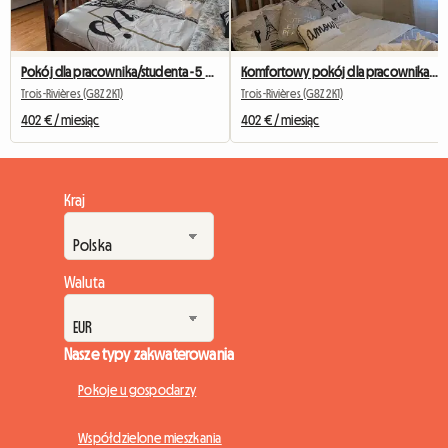
Pokój dla pracownika/studenta - 5 min od UQTR (Trois-Rivières)
Komfortowy pokój dla pracownika/studenta - 5 minut od UQTR
Trois-Rivières (G8Z 2K1)
Trois-Rivières (G8Z 2K1)
402 € / miesiąc
402 € / miesiąc
Kraj
Waluta
Nasze typy zakwaterowania
Pokoje u gospodarzy
Współdzielone mieszkania