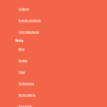
Coliving
Pokoje gościnne
Całe mieszkania
Firma
Blog
Kariera
Prasa
Partnerstwa
Nota prawna
Regulamin