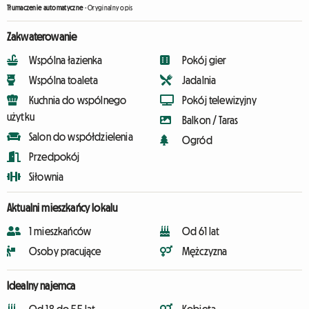
Tłumaczenie automatyczne
-
Oryginalny opis
Zakwaterowanie
Wspólna łazienka
Pokój gier
Wspólna toaleta
Jadalnia
Kuchnia do wspólnego
Pokój telewizyjny
użytku
Balkon / Taras
Salon do współdzielenia
Ogród
Przedpokój
Siłownia
Aktualni mieszkańcy lokalu
1 mieszkańców
Od 61 lat
Osoby pracujące
Mężczyzna
Idealny najemca