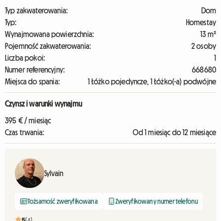
Typ zakwaterowania:
Dom
Typ:
Homestay
Wynajmowana powierzchnia:
13 m²
Pojemność zakwaterowania:
2 osoby
Liczba pokoi:
1
Numer referencyjny:
668680
Miejsca do spania:
1 Łóżko pojedyncze, 1 Łóżko(-a) podwójne
Czynsz i warunki wynajmu
395 € / miesiąc
Czas trwania:
Od 1 miesiąc do 12 miesiące
Sylvain
Tożsamość zweryfikowana
Zweryfikowany numer telefonu
5
(4)