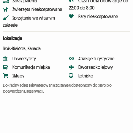
Zakaz palenia
Cisza nocna obowiązuje od
22:00 do 8:00
Zwierzęta nieakceptowane
Pary nieakceptowane
Sprzątanie we własnym
zakresie
Lokalizacja
Trois-Rivières, Kanada
Uniwersytety
Atrakcje turystyczne
Komunikacja miejska
Dworzec kolejowy
Sklepy
Lotnisko
Dokładny adres zakwaterowania zostanie udostępniony dopiero po
potwierdzeniu rezerwacji.