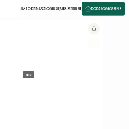
JAK TO DZIAŁA?
ZALOGUJ SIĘ
ZAREJESTRUJ SIĘ
DODAJ OGŁOSZENIE
Inne