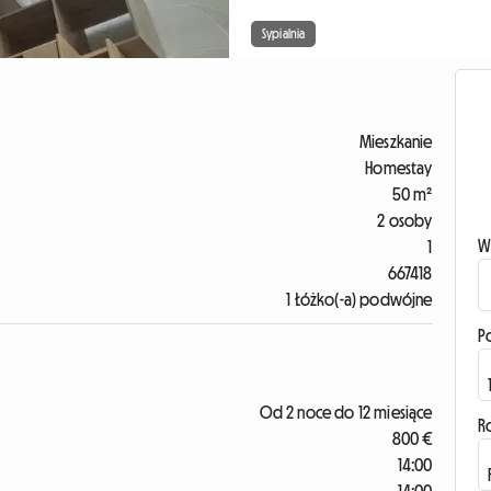
Sypialnia
Mieszkanie
Homestay
50 m²
2 osoby
W
1
667418
1 Łóżko(-a) podwójne
P
Od 2 noce do 12 miesiące
R
800 €
14:00