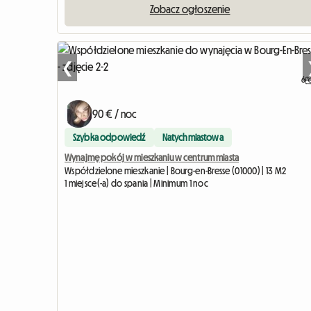
Zobacz ogłoszenie
❮
6
90 € / noc
Szybka odpowiedź
Natychmiastowa
Wynajmę pokój w mieszkaniu w centrum miasta
Współdzielone mieszkanie | Bourg-en-Bresse (01000) | 13 M2
1 miejsce(-a) do spania | Minimum 1 noc