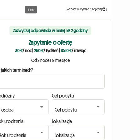
Zobacz wszystkie 6 zdjęcia
Inne
Zazwyczaj odpowiada w mniej niż 2 godziny
Zapytanie o ofertę
30 €
/ noc
|
250 €
/ tydzień
|
1060 €
/ miesiąc
Od 2 noce i 12 miesiące
 jakich terminach?
odróżny
Cel pobytu
ok urodzenia
Lokalizacja