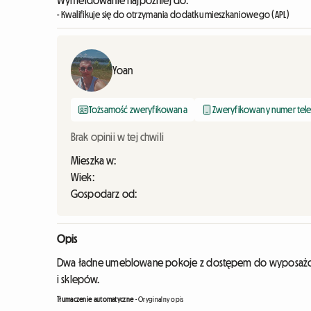
Wymeldowanie najpóźniej do:
- Kwalifikuje się do otrzymania dodatku mieszkaniowego (APL)
Yoan
Tożsamość zweryfikowana
Zweryfikowany numer tel
Brak opinii w tej chwili
Mieszka w:
Wiek:
Gospodarz od:
Opis
Dwa ładne umeblowane pokoje z dostępem do wyposażonej 
i sklepów.
Tłumaczenie automatyczne
-
Oryginalny opis