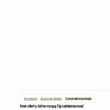
Homestay
›
Bourg-en-Bresse
›
2 prywatne pokoje
Inne oferty, które mogą Cię zainteresować