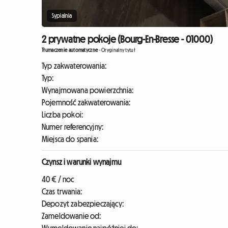
Sypialnia
2 prywatne pokoje (Bourg-En-Bresse - 01000)
Tłumaczenie automatyczne
-
Oryginalny tytuł
Typ zakwaterowania:
Typ:
Wynajmowana powierzchnia:
Pojemność zakwaterowania:
Liczba pokoi:
Numer referencyjny:
Miejsca do spania:
Czynsz i warunki wynajmu
40 € / noc
Czas trwania:
Depozyt zabezpieczający:
Zameldowanie od: