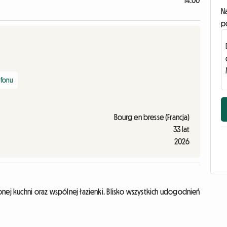
14:00
N
p
efonu
Bourg en bresse (Francja)
33 lat
2026
kuchni oraz wspólnej łazienki. Blisko wszystkich udogodnień