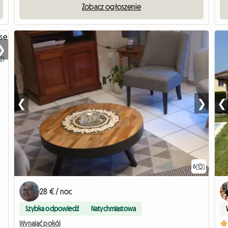
Zobacz ogłoszenie
❯
❮
❯
❮
6
28 € / noc
Szybka odpowiedź
Natychmiastowa
Wynająć pokój