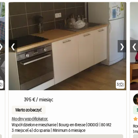
❯
❮
❯
❮
3
395 € / miesiąc
Warto zobaczyć
Modny współlokator.
Współdzielone mieszkanie | Bourg-en-Bresse (01000) | 80 M2
Hom
3 miejsce(-a) do spania | Minimum 6 miesiące
1 m