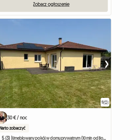
Zobacz ogłoszenie
❯
5
30 € / noc
Warto zobaczyć
5 (3) |
Umeblowany pokój w domu prywatnym (10 min od Bourg-en-Bresse)