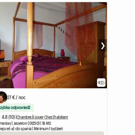
❯
4
27 € / noc
Szybka odpowiedź
4.8 (10) |
Chambre À Louer Chez L'habitant
estay | Jasseron (01250) | 18 M2
iejsce(-a) do spania | Minimum 1 tydzień