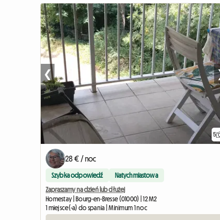
❮
5
28 € / noc
Szybka odpowiedź
Natychmiastowa
Zapraszamy na dzień lub dłużej
Homestay | Bourg-en-Bresse (01000) | 12 M2
1 miejsce(-a) do spania | Minimum 1 noc