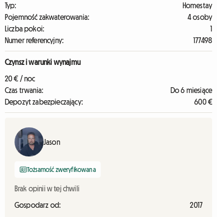
Typ:
Homestay
Pojemność zakwaterowania:
4 osoby
Liczba pokoi:
1
Numer referencyjny:
177498
Czynsz i warunki wynajmu
20 € / noc
Czas trwania:
Do 6 miesiące
Depozyt zabezpieczający:
600 €
Jason
Tożsamość zweryfikowana
Brak opinii w tej chwili
Gospodarz od:
2017