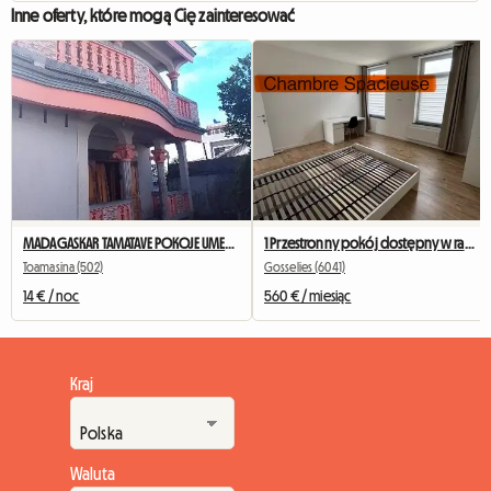
Inne oferty, które mogą Cię zainteresować
MADAGASKAR TAMATAVE POKOJE UMEBLOWANE DO WYNAJĘCIA
1 Przestronny pokój dostępny w ramach shared housing 4 pokoje
Toamasina (502)
Gosselies (6041)
14 € / noc
560 € / miesiąc
Kraj
Waluta