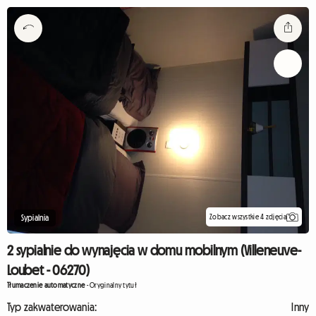
Zobacz wszystkie 4 zdjęcia
Sypialnia
2 sypialnie do wynajęcia w domu mobilnym (Villeneuve-
Loubet - 06270)
Tłumaczenie automatyczne
-
Oryginalny tytuł
Typ zakwaterowania:
Inny