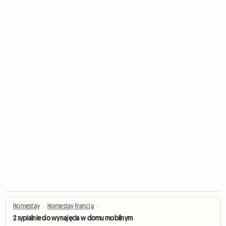
Homestay
›
Homestay Francja
›
2 sypialnie do wynajęcia w domu mobilnym