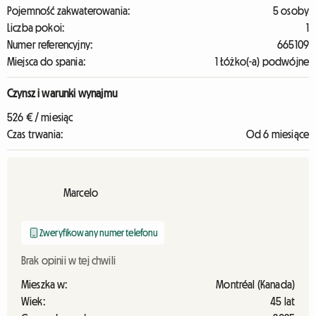
Pojemność zakwaterowania:
5 osoby
Liczba pokoi:
1
Numer referencyjny:
665109
Miejsca do spania:
1 Łóżko(-a) podwójne
Czynsz i warunki wynajmu
526 € / miesiąc
Czas trwania:
Od 6 miesiące
Marcelo
Zweryfikowany numer telefonu
Brak opinii w tej chwili
Mieszka w:
Montréal (Kanada)
Wiek:
45 lat