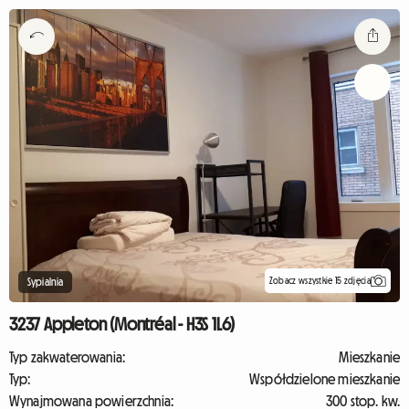
Zobacz wszystkie 15 zdjęcia
Sypialnia
3237 Appleton (Montréal - H3S 1L6)
Typ zakwaterowania:
Mieszkanie
Typ:
Współdzielone mieszkanie
Wynajmowana powierzchnia:
300 stop. kw.