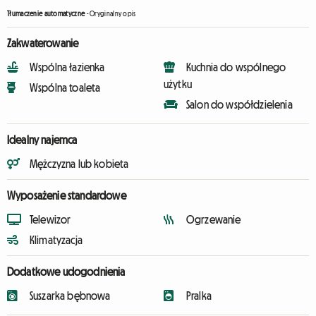
Tłumaczenie automatyczne
-
Oryginalny opis
Zakwaterowanie
Wspólna łazienka
Kuchnia do wspólnego
użytku
Wspólna toaleta
Salon do współdzielenia
Idealny najemca
Mężczyzna lub kobieta
Wyposażenie standardowe
Telewizor
Ogrzewanie
Klimatyzacja
Dodatkowe udogodnienia
Suszarka bębnowa
Pralka