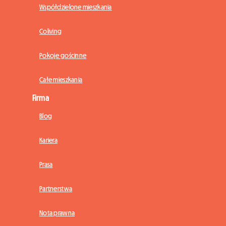
Współdzielone mieszkania
Coliving
Pokoje gościnne
Całe mieszkania
Firma
Blog
Kariera
Prasa
Partnerstwa
Nota prawna