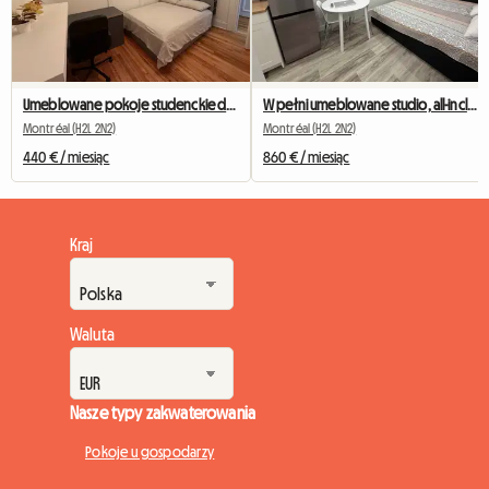
Umeblowane pokoje studenckie do wynajęcia w Montrealu
W pełni umeblowane studio, all-inclusive, blisko stacji metra Berri-UQAM
Montréal (H2L 2N2)
Montréal (H2L 2N2)
440 € / miesiąc
860 € / miesiąc
Kraj
Waluta
Nasze typy zakwaterowania
Pokoje u gospodarzy