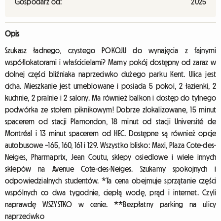
Gospodarz od:
2025
Opis
Szukasz ładnego, czystego POKOJU do wynajęcia z fajnymi
współlokatorami i właścicielami? Mamy pokój dostępny od zaraz w
dolnej części bliźniaka naprzeciwko dużego parku Kent. Ulica jest
cicha. Mieszkanie jest umeblowane i posiada 5 pokoi, 2 łazienki, 2
kuchnie, 2 pralnie i 2 salony. Ma również balkon i dostęp do tylnego
podwórka ze stołem piknikowym! Dobrze zlokalizowane, 15 minut
spacerem od stacji Plamondon, 18 minut od stacji Université de
Montréal i 13 minut spacerem od HEC. Dostępne są również opcje
autobusowe –165, 160, 161 i 129. Wszystko blisko: Maxi, Plaza Cote-des-
Neiges, Pharmaprix, Jean Coutu, sklepy osiedlowe i wiele innych
sklepów na Avenue Cote-des-Neiges. Szukamy spokojnych i
odpowiedzialnych studentów. *Ta cena obejmuje sprzątanie części
wspólnych co dwa tygodnie, ciepłą wodę, prąd i internet. Czyli
naprawdę WSZYSTKO w cenie. **Bezpłatny parking na ulicy
naprzeciwko