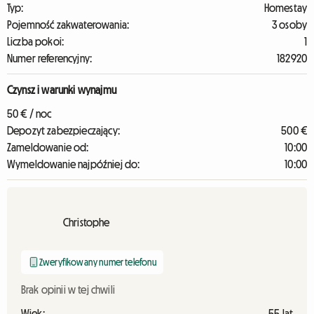
Typ:
Homestay
Pojemność zakwaterowania:
3 osoby
Liczba pokoi:
1
Numer referencyjny:
182920
Czynsz i warunki wynajmu
50 € / noc
Depozyt zabezpieczający:
500 €
Zameldowanie od:
10:00
Wymeldowanie najpóźniej do:
10:00
Christophe
Zweryfikowany numer telefonu
Brak opinii w tej chwili
Wiek:
55 lat