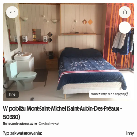
Zobacz wszystkie 3 zdjęcia
Inne
W pobliżu Mont-Saint-Michel (Saint-Aubin-Des-Préaux -
50380)
Tłumaczenie automatyczne
-
Oryginalny tytuł
Typ zakwaterowania:
Inny