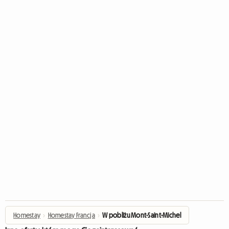
Homestay
›
Homestay Francja
›
W pobliżu Mont-Saint-Michel