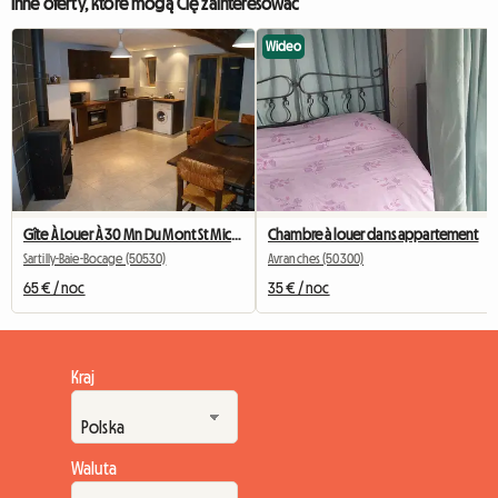
Inne oferty, które mogą Cię zainteresować
Wideo
Gîte À Louer À 30 Mn Du Mont St Michel
Chambre à louer dans appartement
Sartilly-Baie-Bocage (50530)
Avranches (50300)
65 € / noc
35 € / noc
Kraj
Waluta