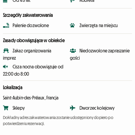
Od 45 lat
Kobieta
Szczegóły zakwaterowania
Palenie dozwolone
Zwierzęta na miejscu
Zasady obowiązujące w obiekcie
Zakaz organizowania
Niedozwolone zapraszanie
imprez
gości
Cisza nocna obowiązuje od
22:00 do 8:00
Lokalizacja
Saint-Aubin-des-Préaux, Francja
Sklepy
Dworzec kolejowy
Dokładny adres zakwaterowania zostanie udostępniony dopiero po
potwierdzeniu rezerwacji.