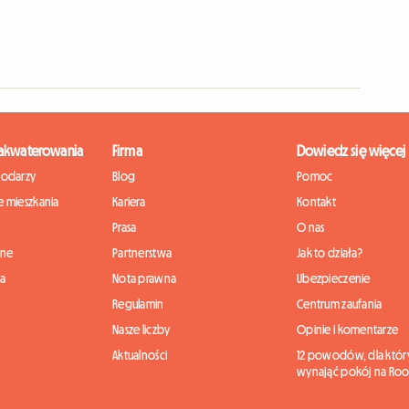
zakwaterowania
Firma
Dowiedz się więcej
podarzy
Blog
Pomoc
 mieszkania
Kariera
Kontakt
Prasa
O nas
nne
Partnerstwa
Jak to działa?
ia
Nota prawna
Ubezpieczenie
Regulamin
Centrum zaufania
Nasze liczby
Opinie i komentarze
Aktualności
12 powodów, dla któr
wynająć pokój na Roo