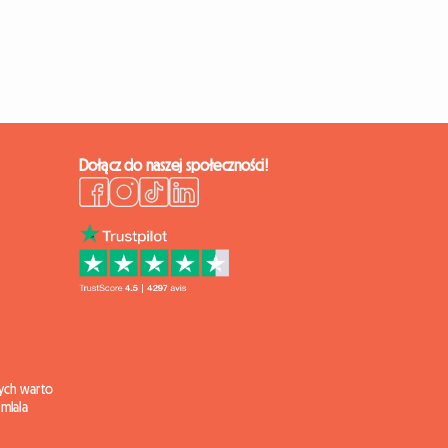
Dołącz do naszej społeczności!
ych warto
mlala