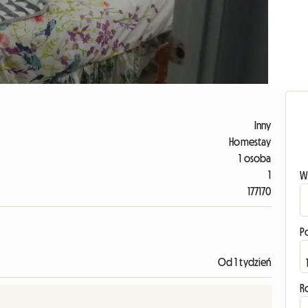
Inny
Homestay
1 osoba
1
W
177170
P
Od 1 tydzień
R