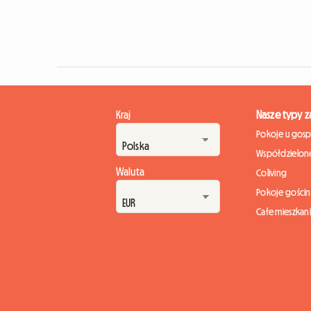
Kraj
Nasze typy 
Pokoje u gos
Współdzielone
Waluta
Coliving
Pokoje gości
Całe mieszkan