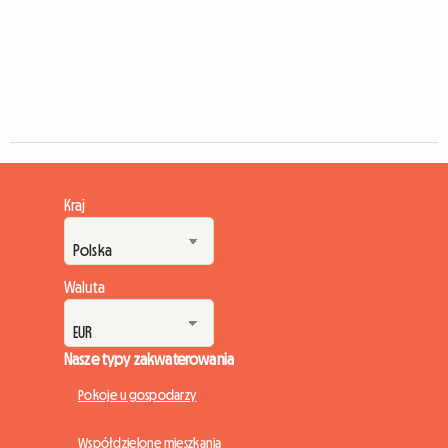
Kraj
Waluta
Nasze typy zakwaterowania
Pokoje u gospodarzy
Współdzielone mieszkania