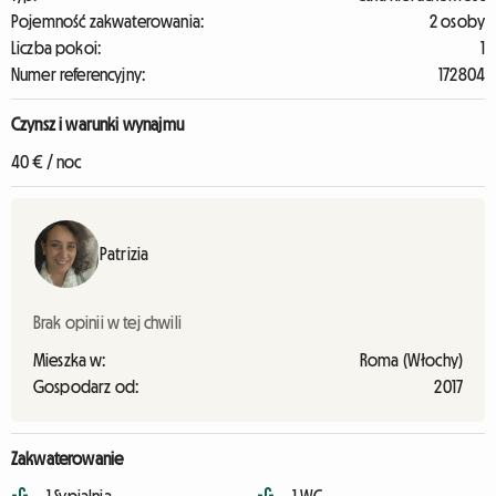
Pojemność zakwaterowania:
2 osoby
Liczba pokoi:
1
Numer referencyjny:
172804
Czynsz i warunki wynajmu
40 € / noc
Patrizia
Brak opinii w tej chwili
Mieszka w:
Roma (Włochy)
Gospodarz od:
2017
Zakwaterowanie