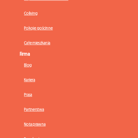
Coliving
Pokoje gościnne
Całe mieszkania
Firma
Blog
Kariera
Prasa
Partnerstwa
Nota prawna