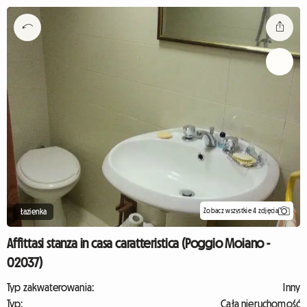
Zobacz wszystkie 4 zdjęcia
Łazienka
Affittasi stanza in casa caratteristica (Poggio Moiano -
02037)
Typ zakwaterowania:
Inny
Typ:
Cała nieruchomość