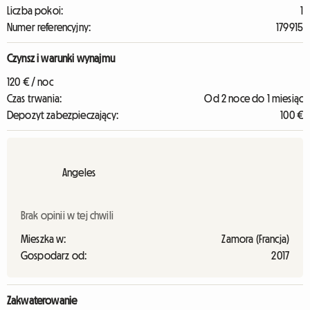
Liczba pokoi:
1
Numer referencyjny:
179915
Czynsz i warunki wynajmu
120 € / noc
Czas trwania:
Od 2 noce do 1 miesiąc
Depozyt zabezpieczający:
100 €
Angeles
Brak opinii w tej chwili
Mieszka w:
Zamora (Francja)
Gospodarz od:
2017
Zakwaterowanie