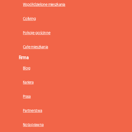
Współdzielone mieszkania
Coliving
Pokoje gościnne
Całe mieszkania
Firma
Blog
Kariera
Prasa
Partnerstwa
Nota prawna