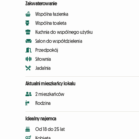
Zakwaterowanie
Wspólna łazienka
Wspólna toaleta
Kuchnia do wspólnego użytku
Salon do współdzielenia
Przedpokój
Siłownia
Jadalnia
Aktualni mieszkańcy lokalu
2 mieszkańców
Rodzina
Idealny najemca
Od 18 do 25 lat
Kobieta