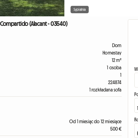
Sypialnia
 Compartido (Alacant - 03540)
Dom
Homestay
12 m²
1 osoba
W
1
224874
1 rozkładana sofa
P
R
Od 1 miesiąc do 12 miesiące
500 €