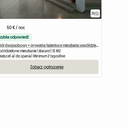
25
50 € / noc
Szybka odpowiedź
Pokój dwuosobowy + prywatna łazienka w mieszkaniu współdzielonym w Alicante
ółdzielone mieszkanie | Alacant | 13 M2
miejsce(-a) do spania | Minimum 2 tygodnie
Zobacz ogłoszenie