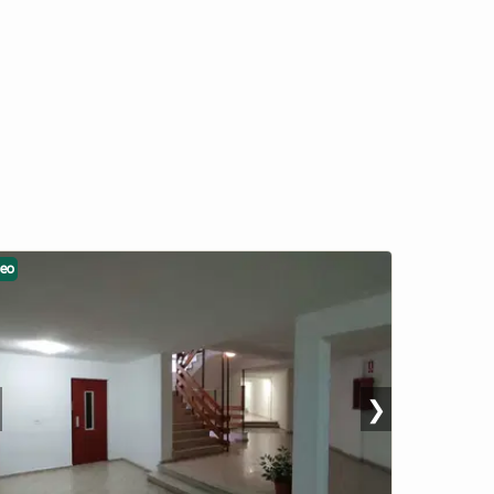
deo
❯