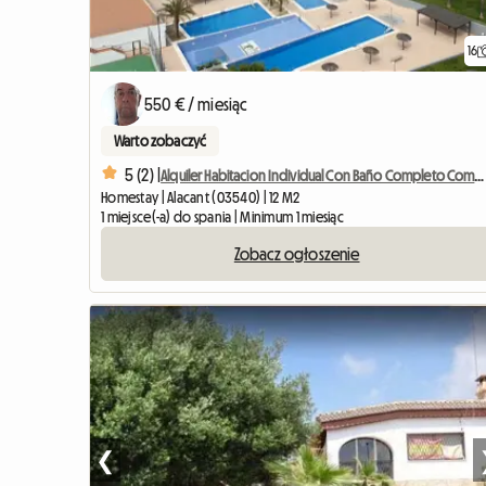
16
550 € / miesiąc
Warto zobaczyć
5 (2) |
Alquiler Habitacion Individual Con Baño Completo Compartido
Homestay | Alacant (03540) | 12 M2
1 miejsce(-a) do spania | Minimum 1 miesiąc
Zobacz ogłoszenie
❮