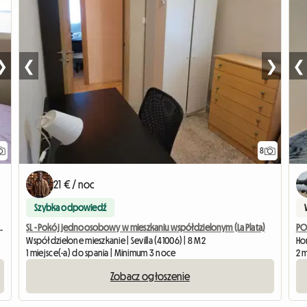
❯
❮
❯
❮
8
21 € / noc
Szybka odpowiedź
iu współdzielonym (La Plata)
SL - Pokój jednoosobowy w mieszkaniu współdzielonym (La Plata)
PO
Współdzielone mieszkanie | Sevilla (41006) | 8 M2
Hom
1 miejsce(-a) do spania | Minimum 3 noce
2 m
Zobacz ogłoszenie