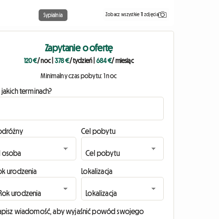
Zobacz wszystkie 11 zdjęcia
Sypialnia
Zapytanie o ofertę
120 €
/ noc
|
378 €
/ tydzień
|
684 €
/ miesiąc
Minimalny czas pobytu: 1 noc
 jakich terminach?
odróżny
Cel pobytu
ok urodzenia
Lokalizacja
apisz wiadomość, aby wyjaśnić powód swojego