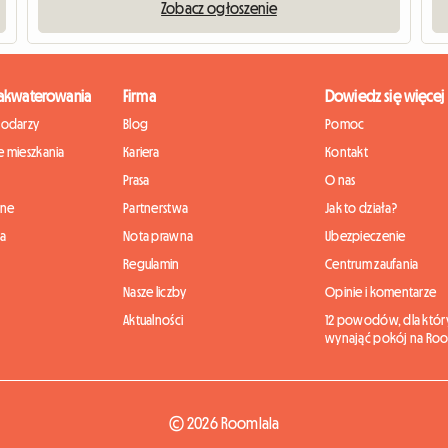
Zobacz ogłoszenie
zakwaterowania
Firma
Dowiedz się więcej
podarzy
Blog
Pomoc
 mieszkania
Kariera
Kontakt
Prasa
O nas
nne
Partnerstwa
Jak to działa?
ia
Nota prawna
Ubezpieczenie
Regulamin
Centrum zaufania
Nasze liczby
Opinie i komentarze
Aktualności
12 powodów, dla któr
wynająć pokój na Roo
© 2026 Roomlala