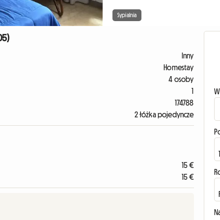
Sypialnia
05)
Inny
Homestay
4 osoby
1
W
174788
2 łóżka pojedyncze
P
15 €
R
15 €
N