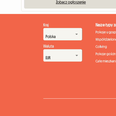
Zobacz ogłoszenie
Kraj
Nasze typy 
Pokoje u gos
Współdzielone
Waluta
Coliving
Pokoje gości
Całe mieszkan