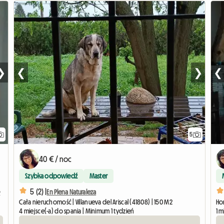
❯
❮
❯
❮
5
40 € / noc
Szybka odpowiedź
Master
5 (2) |
e
En Plena Naturaleza
Cała nieruchomość | Villanueva del Ariscal (41808) | 150 M2
Hom
4 miejsce(-a) do spania | Minimum 1 tydzień
1 