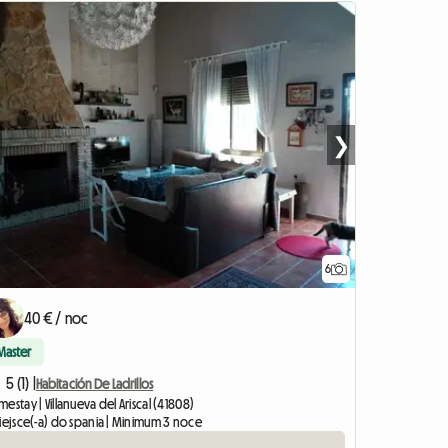
❯
6
40 € / noc
Master
5 (1) |
Habitación De Ladrillos
estay | Villanueva del Ariscal (41808)
miejsce(-a) do spania | Minimum 3 noce