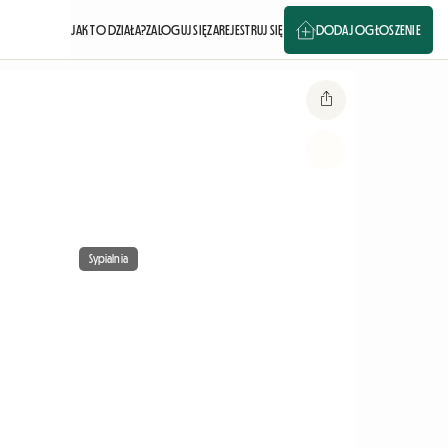
JAK TO DZIAŁA?
ZALOGUJ SIĘ
ZAREJESTRUJ SIĘ
DODAJ OGŁOSZENIE
Sypialnia