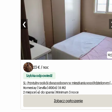
❮
10
23 € / noc
Szybka odpowiedź
SL - Przytulny pokój dwuosobowy w mieszkan
Homestay | Sevilla (41006) | 8 M2
2 miejsce(-a) do spania | Minimum 3 noce
Zobacz ogłoszenie