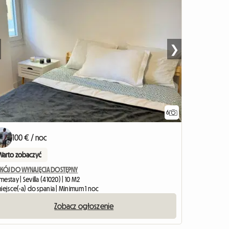
❯
6
100 € / noc
Warto zobaczyć
KÓJ DO WYNAJĘCIA DOSTĘPNY
estay | Sevilla (41020) | 10 M2
iejsce(-a) do spania | Minimum 1 noc
Zobacz ogłoszenie