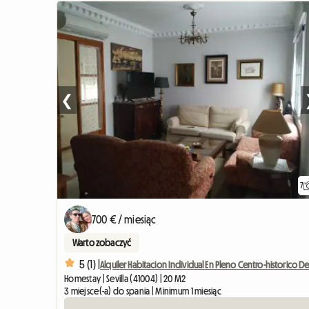
❮
7
700 € / miesiąc
Warto zobaczyć
5 (1) |
Alquiler Habitacion Individual En Pleno Centro-historico D
Homestay | Sevilla (41004) | 20 M2
3 miejsce(-a) do spania | Minimum 1 miesiąc