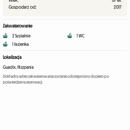
Wiek:
67 lat
Gospodarz od:
2017
Zakwaterowanie
2 Sypialnie
1 WC
1 łazienka
Lokalizacja
Guadix, Hiszpania
Dokładny adres zakwaterowania zostanie udostępniony dopiero po
potwierdzeniu rezerwacji.