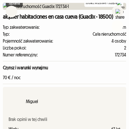
Zobacz wszystkie 7 zdjęcia
Sypialnia
alquiler habitaciones en casa cueva (Guadix - 18500)
Typ zakwaterowania:
Dom
Typ:
Cała nieruchomość
Pojemność zakwaterowania:
4 osoby
Liczba pokoi:
2
Numer referencyjny:
172734
Czynsz i warunki wynajmu
70 € / noc
Miguel
Brak opinii w tej chwili