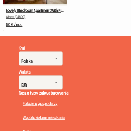
Lovely 1 Bedroom Apartment With Kitchen And Pool
Albox (04800)
50 € / noc
Kraj
Waluta
Nasze typy zakwaterowania
Pokoje u gospodarzy
Współdzielone mieszkania