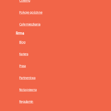
Coliving
Pokoje gościnne
Całe mieszkania
Firma
Blog
Kariera
Prasa
Partnerstwa
Nota prawna
Regulamin