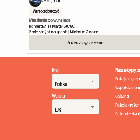
25 € / noc
Warto zobaczyć
Mieszkanie do wynajęcia
Homestay | La Punta (38780)
2 miejsce(-a) do spania | Minimum 3 noce
Zobacz ogłoszenie
Kraj
Nasze typy 
Pokoje u gos
Współdzielone
Waluta
Coliving
Pokoje gości
Całe mieszkan