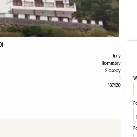
0)
Inny
Homestay
2 osoby
1
W
187420
P
R