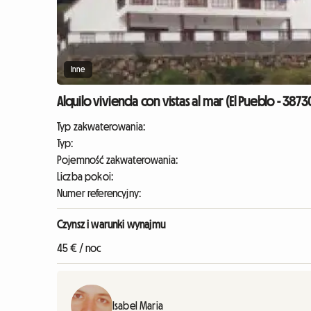
Inne
Alquilo vivienda con vistas al mar (El Pueblo - 3873
Typ zakwaterowania:
Typ:
Pojemność zakwaterowania:
Liczba pokoi:
Numer referencyjny:
Czynsz i warunki wynajmu
45 € / noc
Isabel Maria