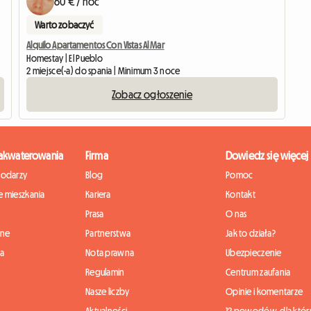
60 € / noc
Warto zobaczyć
Alquilo Apartamentos Con Vistas Al Mar
Homestay | El Pueblo
2 miejsce(-a) do spania | Minimum 3 noce
Zobacz ogłoszenie
zakwaterowania
Firma
Dowiedz się więcej
podarzy
Blog
Pomoc
 mieszkania
Kariera
Kontakt
Prasa
O nas
nne
Partnerstwa
Jak to działa?
ia
Nota prawna
Ubezpieczenie
Regulamin
Centrum zaufania
Nasze liczby
Opinie i komentarze
Aktualności
12 powodów, dla któr