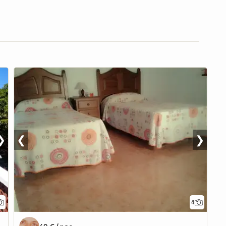
❯
❮
❯
4