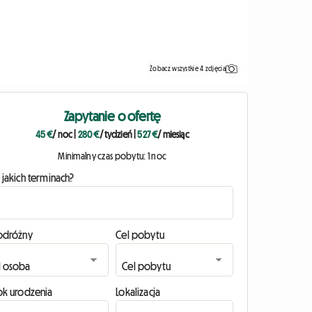
Zobacz wszystkie 4 zdjęcia
Zapytanie o ofertę
45 €
/ noc
|
280 €
/ tydzień
|
527 €
/ miesiąc
Minimalny czas pobytu: 1 noc
 jakich terminach?
odróżny
Cel pobytu
ok urodzenia
Lokalizacja