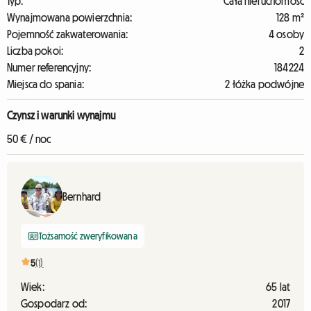
Typ:
Cała nieruchomość
Wynajmowana powierzchnia:
128 m²
Pojemność zakwaterowania:
4 osoby
Liczba pokoi:
2
Numer referencyjny:
184224
Miejsca do spania:
2 łóżka podwójne
Czynsz i warunki wynajmu
50 € / noc
Bernhard
Tożsamość zweryfikowana
5
(1)
Wiek:
65 lat
Gospodarz od:
2017