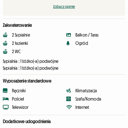
Zobacz opinie
Zakwaterowanie
2 Sypialnie
Balkon / Taras
2 łazienki
Ogród
2 WC
Sypialnia :
1 Łóżko(-a) podwójne
Sypialnia :
1 Łóżko(-a) podwójne
Wyposażenie standardowe
Ręczniki
Klimatyzacja
Pościel
Szafa/Komoda
Telewizor
Internet
Dodatkowe udogodnienia