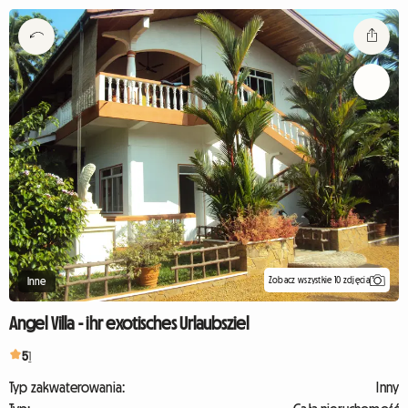
Zobacz wszystkie 10 zdjęcia
Inne
Angel Villa - ihr exotisches Urlaubsziel
5
1
Typ zakwaterowania:
Inny