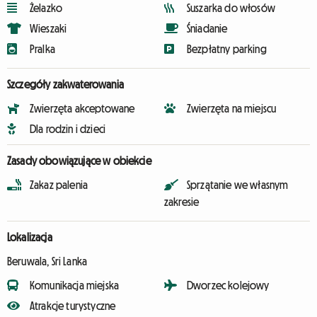
Żelazko
Suszarka do włosów
Wieszaki
Śniadanie
Pralka
Bezpłatny parking
Szczegóły zakwaterowania
Zwierzęta akceptowane
Zwierzęta na miejscu
Dla rodzin i dzieci
Zasady obowiązujące w obiekcie
Zakaz palenia
Sprzątanie we własnym
zakresie
Lokalizacja
Beruwala, Sri Lanka
Komunikacja miejska
Dworzec kolejowy
Atrakcje turystyczne