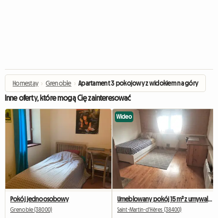
Homestay
›
Grenoble
›
Apartament 3 pokojowy z widokiem na góry
Inne oferty, które mogą Cię zainteresować
Wideo
Pokój jednoosobowy
Umeblowany pokój 15 m² z umywalką i osobistą lodówką
Grenoble (38000)
Saint-Martin-d'Hères (38400)