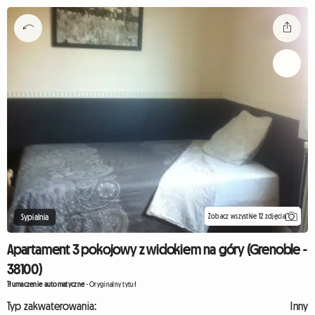
Zobacz wszystkie 12 zdjęcia
Sypialnia
Apartament 3 pokojowy z widokiem na góry (Grenoble -
38100)
Tłumaczenie automatyczne
-
Oryginalny tytuł
Typ zakwaterowania:
Inny