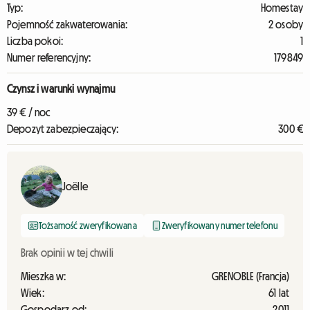
Typ:
Homestay
Pojemność zakwaterowania:
2 osoby
Liczba pokoi:
1
Numer referencyjny:
179849
Czynsz i warunki wynajmu
39 € / noc
Depozyt zabezpieczający:
300 €
Joëlle
Tożsamość zweryfikowana
Zweryfikowany numer telefonu
Brak opinii w tej chwili
Mieszka w:
GRENOBLE (Francja)
Wiek:
61 lat
Gospodarz od:
2011