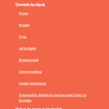
Dowiedz się więcej
Pomoc
Kontakt
O nas
Jak to działa?
Ubezpieczenie
Centrum zaufania
Opinie i komentarze
12 powodów, dla których warto wynająć pokój na
Roomlala