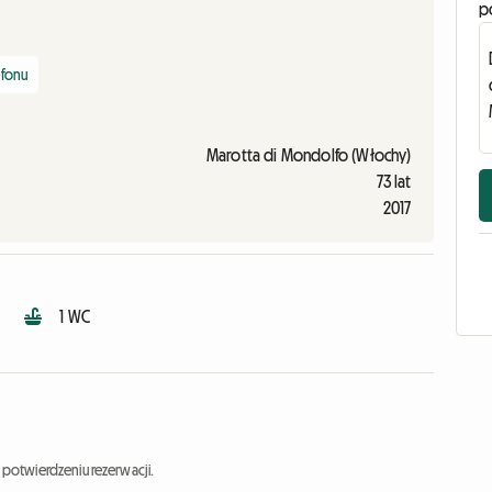
p
efonu
Marotta di Mondolfo (Włochy)
73 lat
2017
1 WC
potwierdzeniu rezerwacji.