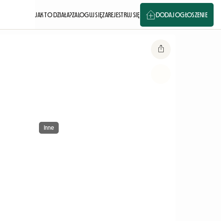
JAK TO DZIAŁA?
ZALOGUJ SIĘ
ZAREJESTRUJ SIĘ
DODAJ OGŁOSZENIE
Inne