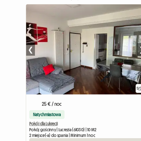
❮
5
25 € / noc
Natychmiastowa
Pokój dla Lukrecji
Pokój gościnny | Lucrezia (61030) | 10 M2
2 miejsce(-a) do spania | Minimum 1 noc