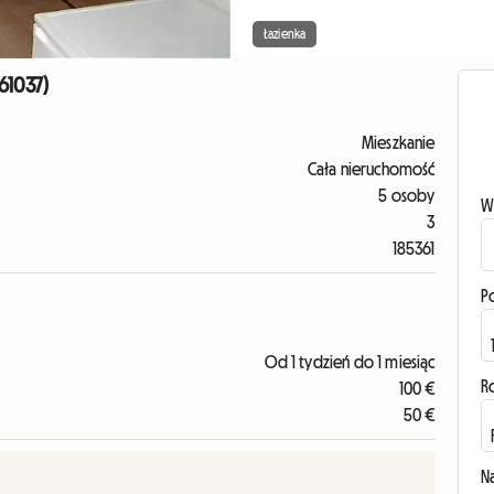
Łazienka
61037)
Mieszkanie
Cała nieruchomość
5 osoby
W
3
185361
P
Od 1 tydzień do 1 miesiąc
R
100 €
50 €
N