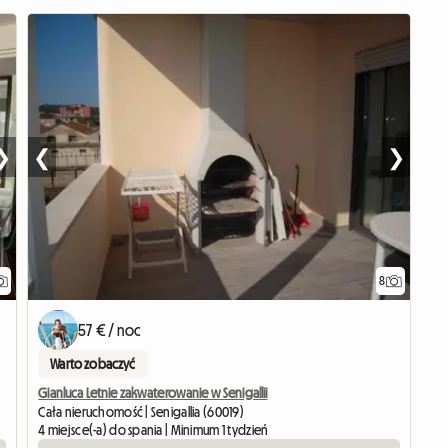
❯
❮
❯
8
57 € / noc
Warto zobaczyć
Gianluca Letnie zakwaterowanie w Senigallii
Cała nieruchomość | Senigallia (60019)
4 miejsce(-a) do spania | Minimum 1 tydzień