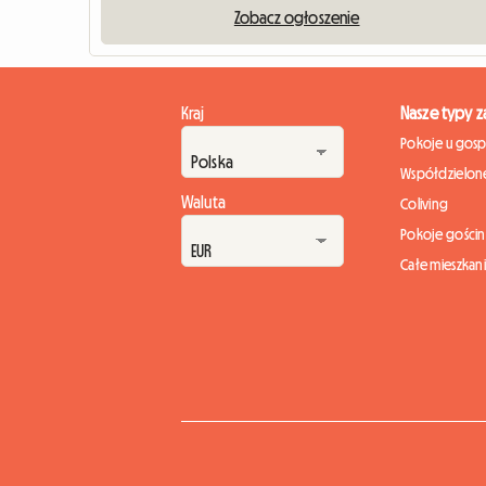
Zobacz ogłoszenie
Kraj
Nasze typy 
Pokoje u gos
Współdzielone
Waluta
Coliving
Pokoje gości
Całe mieszkan