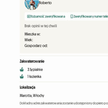
Roberto
Tożsamość zweryfikowana
Zweryfikowany numer tel
Brak opinii w tej chwili
Mieszka w:
Wiek:
Gospodarz od:
Zakwaterowanie
3 Sypialnie
1 łazienka
Lokalizacja
Marotta, Włochy
Dokładny adres zakwaterowania zostanie udostępniony dopiero po 