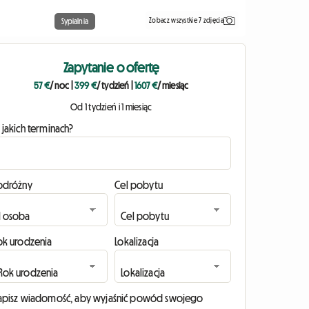
Zobacz wszystkie 7 zdjęcia
Sypialnia
Zapytanie o ofertę
57 €
/ noc
|
399 €
/ tydzień
|
1607 €
/ miesiąc
Od 1 tydzień i 1 miesiąc
 jakich terminach?
odróżny
Cel pobytu
ok urodzenia
Lokalizacja
apisz wiadomość, aby wyjaśnić powód swojego