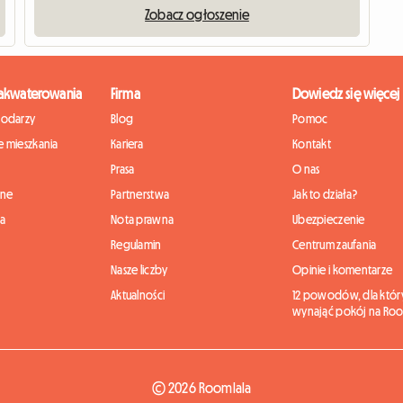
Zobacz ogłoszenie
zakwaterowania
Firma
Dowiedz się więcej
podarzy
Blog
Pomoc
 mieszkania
Kariera
Kontakt
Prasa
O nas
nne
Partnerstwa
Jak to działa?
ia
Nota prawna
Ubezpieczenie
Regulamin
Centrum zaufania
Nasze liczby
Opinie i komentarze
Aktualności
12 powodów, dla któr
wynająć pokój na Roo
© 2026 Roomlala