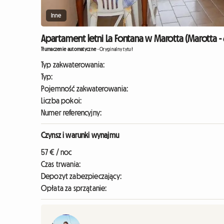
Inne
Apartament letni La Fontana w Marotta (Marotta - 
Tłumaczenie automatyczne
-
Oryginalny tytuł
Typ zakwaterowania:
Typ:
Pojemność zakwaterowania:
Liczba pokoi:
Numer referencyjny:
Czynsz i warunki wynajmu
57 € / noc
Czas trwania:
Depozyt zabezpieczający:
Opłata za sprzątanie: