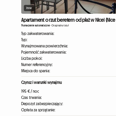
Inne
Apartament o rzut beretem od plaż w Nicei (Nice
Tłumaczenie automatyczne
-
Oryginalny tytuł
Typ zakwaterowania:
Typ:
Wynajmowana powierzchnia:
Pojemność zakwaterowania:
Liczba pokoi:
Numer referencyjny:
Miejsca do spania:
Czynsz i warunki wynajmu
195 € / noc
Czas trwania:
Depozyt zabezpieczający:
Opłata za sprzątanie: