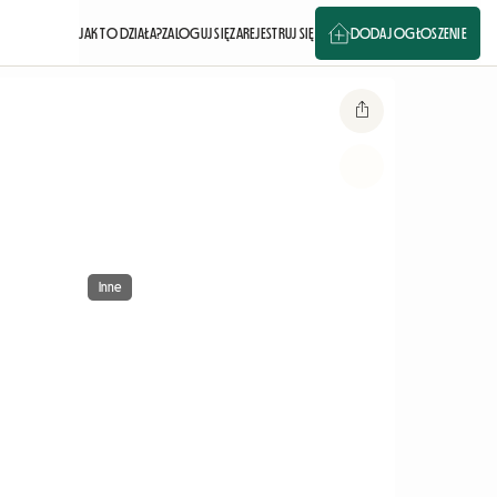
JAK TO DZIAŁA?
ZALOGUJ SIĘ
ZAREJESTRUJ SIĘ
DODAJ OGŁOSZENIE
Inne