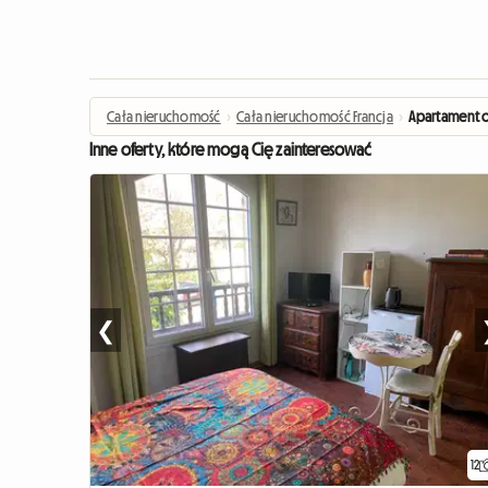
Cała nieruchomość
›
Cała nieruchomość Francja
›
Apartament o
Inne oferty, które mogą Cię zainteresować
❮
12