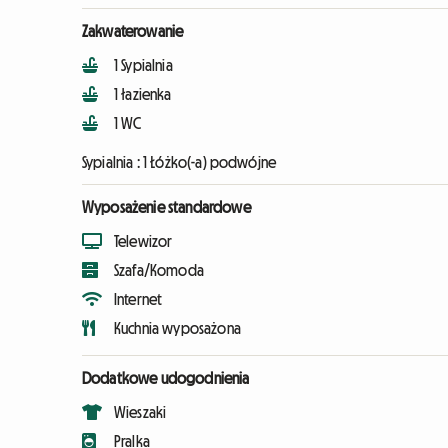
Zakwaterowanie
1 Sypialnia
1 łazienka
1 WC
Sypialnia :
1 Łóżko(-a) podwójne
Wyposażenie standardowe
Telewizor
Szafa/Komoda
Internet
Kuchnia wyposażona
Dodatkowe udogodnienia
Wieszaki
Pralka