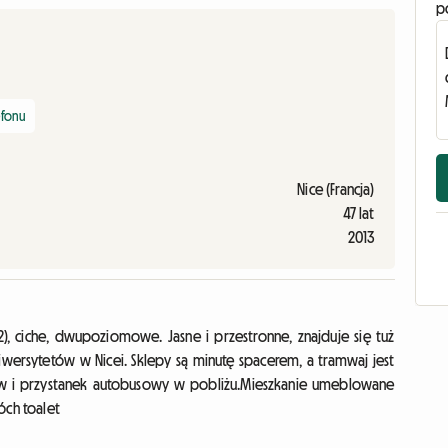
p
efonu
Nice (Francja)
47 lat
2013
ciche, dwupoziomowe. Jasne i przestronne, znajduje się tuż
wersytetów w Nicei. Sklepy są minutę spacerem, a tramwaj jest
w i przystanek autobusowy w pobliżu.Mieszkanie umeblowane
wóch toalet