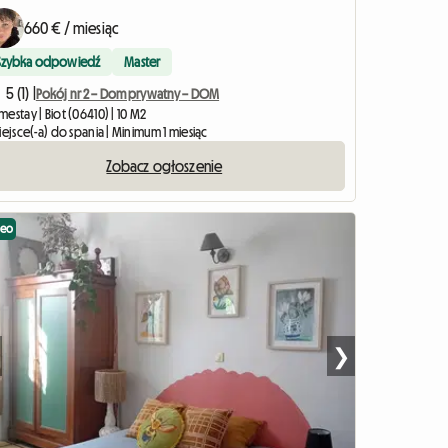
660 € / miesiąc
Szybka odpowiedź
Master
5 (1) |
Pokój nr 2 – Dom prywatny – DOM
estay | Biot (06410) | 10 M2
iejsce(-a) do spania | Minimum 1 miesiąc
Zobacz ogłoszenie
deo
❯