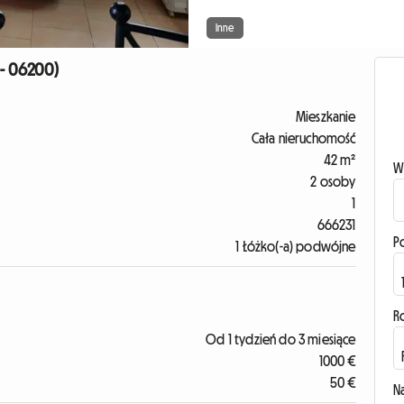
Inne
 - 06200)
Mieszkanie
Cała nieruchomość
42 m²
W
2 osoby
1
666231
P
1 Łóżko(-a) podwójne
R
Od 1 tydzień do 3 miesiące
1000 €
50 €
N