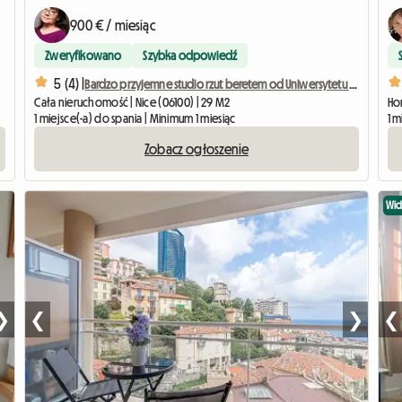
900 € / miesiąc
Zweryfikowano
Szybka odpowiedź
5 (4) |
Bardzo przyjemne studio rzut beretem od Uniwersytetu Valrose
Hom
Cała nieruchomość | Nice (06100) | 29 M2
1 m
1 miejsce(-a) do spania | Minimum 1 miesiąc
Zobacz ogłoszenie
Wi
❯
❮
❯
❮