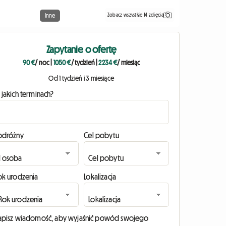
Zobacz wszystkie 14 zdjęcia
Inne
Zapytanie o ofertę
90 €
/ noc
|
1050 €
/ tydzień
|
2234 €
/ miesiąc
Od 1 tydzień i 3 miesiące
 jakich terminach?
odróżny
Cel pobytu
ok urodzenia
Lokalizacja
apisz wiadomość, aby wyjaśnić powód swojego