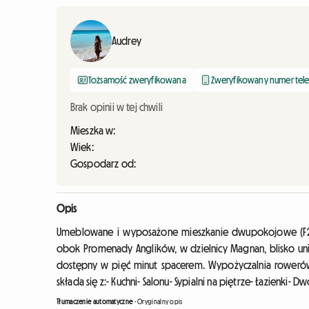
Audrey
Tożsamość zweryfikowana
Zweryfikowany numer tel
Brak opinii w tej chwili
Mieszka w:
Wiek:
Gospodarz od:
Opis
Umeblowane i wyposażone mieszkanie dwupokojowe (F2), 
obok Promenady Anglików, w dzielnicy Magnan, blisko uni
dostępny w pięć minut spacerem. Wypożyczalnia roweró
składa się z:- Kuchni- Salonu- Sypialni na piętrze- Łazienki- D
Tłumaczenie automatyczne
-
Oryginalny opis