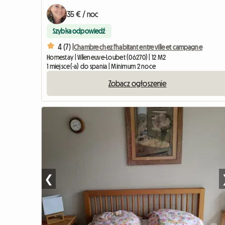
35 € / noc
Szybka odpowiedź
4 (7) |
Chambre chez l'habitant entre ville et campagne
Homestay | Villeneuve-Loubet (06270) | 12 M2
1 miejsce(-a) do spania | Minimum 2 noce
Zobacz ogłoszenie
❮