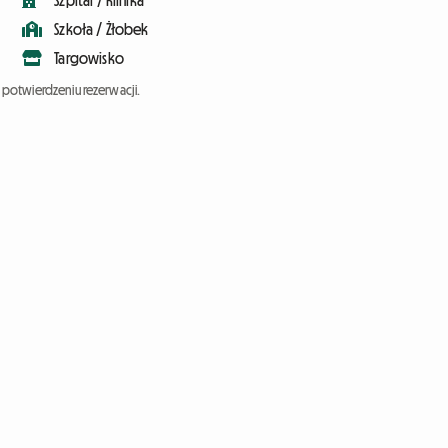
Szpital / Klinika
Szkoła / Żłobek
Targowisko
potwierdzeniu rezerwacji.