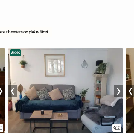
 rzut beretem od plaż w Nicei
Wideo
❯
❮
❯
❮
9