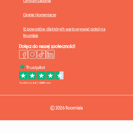
Centrum zaufania
Opinie i komentarze
12 powodów, dla których warto wynająć pokój na
Roomlala
Dołącz do naszej społeczności!
© 2026 Roomlala