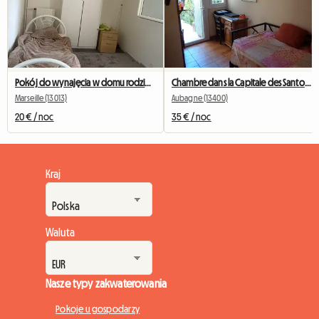
Pokój do wynajęcia w domu rodzinnym
Chambre dans la Capitale des Santons
Marseille (13013)
Aubagne (13400)
20 € / noc
35 € / noc
Kraj
Waluta
Nasze typy zakwaterowania
Pokoje u gospodarzy