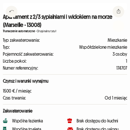
Apartament z 2/3 sypialniami i widokiem na morze
(Marseille - 13008)
Tłumaczenie automatyczne
-
Oryginalny tytuł
Typ zakwaterowania:
Mieszkanie
Typ:
Współdzielone mieszkanie
Pojemność zakwaterowania:
3 osoby
Liczba pokoi:
1
Numer referencyjny:
174707
Czynsz i warunki wynajmu
1500 € / miesiąc
Czas trwania:
Od 1 miesiąc
Zakwaterowanie
Wspólna łazienka
Brak dostępu do kuchni
Wspólna toaleta
Brak dostępu do salonu