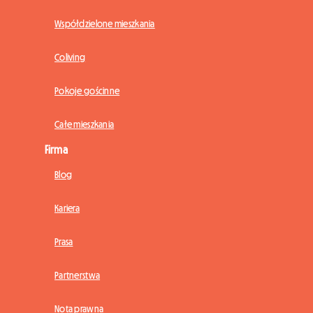
Współdzielone mieszkania
Coliving
Pokoje gościnne
Całe mieszkania
Firma
Blog
Kariera
Prasa
Partnerstwa
Nota prawna