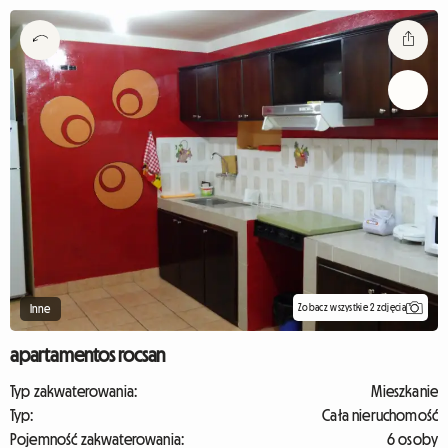
Zobacz wszystkie 2 zdjęcia
Inne
apartamentos rocsan
Typ zakwaterowania:
Mieszkanie
Typ:
Cała nieruchomość
Pojemność zakwaterowania:
6 osoby