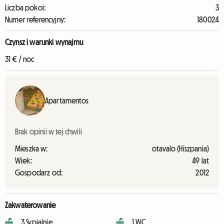
Liczba pokoi:
3
Numer referencyjny:
180024
Czynsz i warunki wynajmu
31 € / noc
Apartamentos
Brak opinii w tej chwili
Mieszka w:
otavalo (Hiszpania)
Wiek:
49 lat
Gospodarz od:
2012
Zakwaterowanie
3 Sypialnie
1 WC