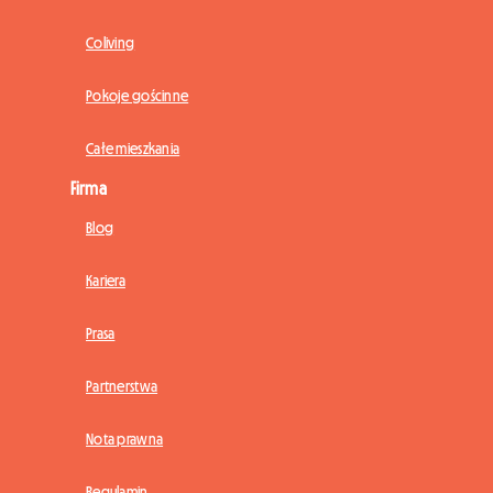
Coliving
Pokoje gościnne
Całe mieszkania
Firma
Blog
Kariera
Prasa
Partnerstwa
Nota prawna
Regulamin