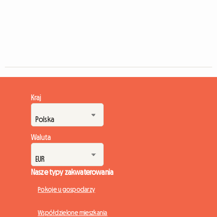
Kraj
Waluta
Nasze typy zakwaterowania
Pokoje u gospodarzy
Współdzielone mieszkania