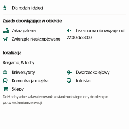
Dla rodzin i dzieci
Zasady obowiązujące w obiekcie
Zakaz palenia
Cisza nocna obowiązuje od
22:00 do 8:00
Zwierzęta nieakceptowane
Lokalizacja
Bergamo, Włochy
Uniwersytety
Dworzec kolejowy
Komunikacja miejska
Lotnisko
Sklepy
Dokładny adres zakwaterowania zostanie udostępniony dopiero po
potwierdzeniu rezerwacji.