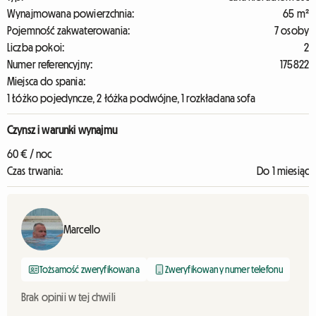
Wynajmowana powierzchnia:
65 m²
Pojemność zakwaterowania:
7 osoby
Liczba pokoi:
2
Numer referencyjny:
175822
Miejsca do spania:
1 Łóżko pojedyncze, 2 łóżka podwójne, 1 rozkładana sofa
Czynsz i warunki wynajmu
60 € / noc
Czas trwania:
Do 1 miesiąc
Marcello
Tożsamość zweryfikowana
Zweryfikowany numer telefonu
Brak opinii w tej chwili