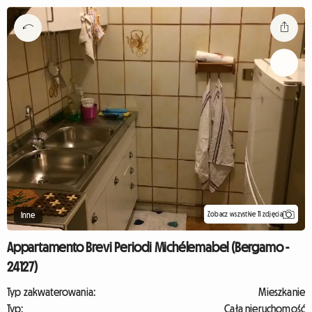
Zobacz wszystkie 11 zdjęcia
Inne
Appartamento Brevi Periodi Michélemabel (Bergamo -
24127)
Typ zakwaterowania:
Mieszkanie
Typ:
Cała nieruchomość