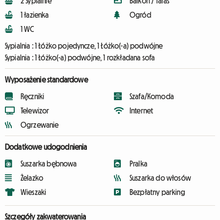
2 Sypialnie
Balkon / Taras
1 łazienka
Ogród
1 WC
Sypialnia :
1 Łóżko pojedyncze, 1 Łóżko(-a) podwójne
Sypialnia :
1 Łóżko(-a) podwójne, 1 rozkładana sofa
Wyposażenie standardowe
Ręczniki
Szafa/Komoda
Telewizor
Internet
Ogrzewanie
Dodatkowe udogodnienia
Suszarka bębnowa
Pralka
Żelazko
Suszarka do włosów
Wieszaki
Bezpłatny parking
Szczegóły zakwaterowania