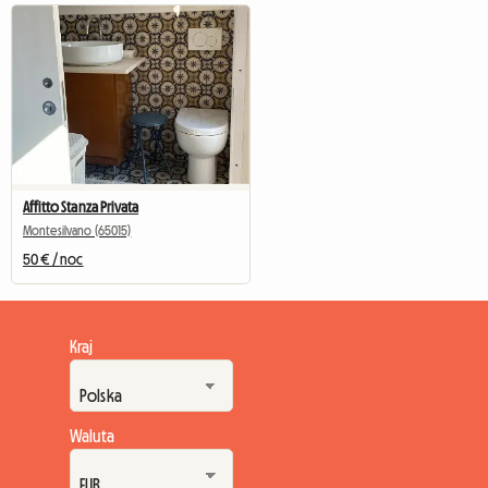
Affitto Stanza Privata
Montesilvano (65015)
50 € / noc
Kraj
Waluta