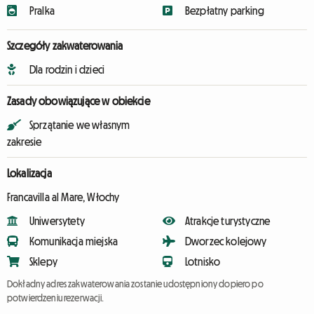
Pralka
Bezpłatny parking
Szczegóły zakwaterowania
Dla rodzin i dzieci
Zasady obowiązujące w obiekcie
Sprzątanie we własnym
zakresie
Lokalizacja
Francavilla al Mare, Włochy
Uniwersytety
Atrakcje turystyczne
Komunikacja miejska
Dworzec kolejowy
Sklepy
Lotnisko
Dokładny adres zakwaterowania zostanie udostępniony dopiero po
potwierdzeniu rezerwacji.