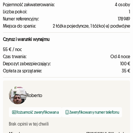
Pojemność zakwaterowania:
4 osoby
Liczba pokoi:
1
Numer referencyjny:
178949
Miejsca do spania:
2 łóżka pojedyncze, 1 Łóżko(-a) podwójne
Czynsz i warunki wynajmu
55 € / noc
Czas trwania:
Od 4 noce
Depozyt zabezpieczający:
100 €
Opłata za sprzątanie:
35 €
Roberto
Tożsamość zweryfikowana
Zweryfikowany numer telefonu
Brak opinii w tej chwili