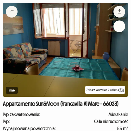
Zobacz wszystkie 12 zdjęcia
Inne
Appartamento Sun&Moon (Francavilla Al Mare - 66023)
Typ zakwaterowania:
Mieszkanie
Typ:
Cała nieruchomość
Wynajmowana powierzchnia:
55 m²