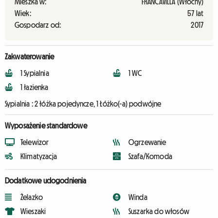
Mieszka w:
FRANCAVILLA (Włochy)
Wiek:
57 lat
Gospodarz od:
2017
Zakwaterowanie
1 Sypialnia
1 WC
1 łazienka
Sypialnia :
2 łóżka pojedyncze, 1 Łóżko(-a) podwójne
Wyposażenie standardowe
Telewizor
Ogrzewanie
Klimatyzacja
Szafa/Komoda
Dodatkowe udogodnienia
Żelazko
Winda
Wieszaki
Suszarka do włosów