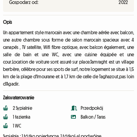
Gospodarz od:
2022
Opis
Un appartement style marocain avec une chambre aérée avec balcon,
une autre chambre sous forme de salon marocain spacieux avec 4
canapés , TV satellite, Wifi fibre optique, avec balcon également, une
salle de bain et une WC, avec une cuisine équipée et une
cour.Location de voiture sont assuré sur place.Tamraght est un village
berbère, célèbre pour ses spots de surf, notre logement se situe à 1,5
km de la plage d'Imourane et à 1,7 km de celle de Taghazout,pas loin
d'Agadir.
Zakwaterowanie
2 Sypialnie
Przedpokój
1 łazienka
Balkon / Taras
1 WC
Sypialnia :
1 Łóżko pojedyncze, 1 Łóżko(-a) podwójne