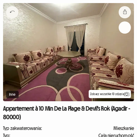
Zobacz wszystkie 10 zdjęcia
Inne
Appartement à 10 Min De La Plage & Devil's Rok (Agadir -
80000)
Typ zakwaterowania:
Mieszkanie
Typ:
Cała nieruchomość