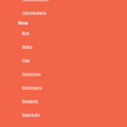
Całe mieszkania
Firma
Blog
Kariera
Prasa
Partnerstwa
Nota prawna
Regulamin
Nasze liczby