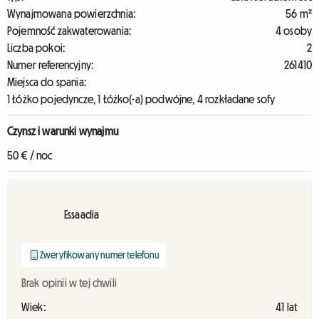
Wynajmowana powierzchnia:
56 m²
Pojemność zakwaterowania:
4 osoby
Liczba pokoi:
2
Numer referencyjny:
261410
Miejsca do spania:
1 Łóżko pojedyncze, 1 Łóżko(-a) podwójne, 4 rozkładane sofy
Czynsz i warunki wynajmu
50 € / noc
Essaadia
Zweryfikowany numer telefonu
Brak opinii w tej chwili
Wiek:
41 lat