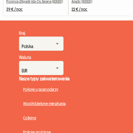
Province d'Agadir-Ida-Ou Tanane (80000)
Agadir (80000)
39 € / noc
22 € / noc
Kraj
Waluta
Nasze typy zakwaterowania
Pokoje u gospodarzy
Współdzielone mieszkania
Coliving
Pokoje gościnne