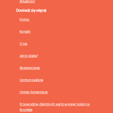
Aktualności
Dowiedz się więcej
Pomoc
Kontakt
O nas
Jak to działa?
Ubezpieczenie
Centrum zaufania
Opinie i komentarze
12 powodów, dla których warto wynająć pokój na
Roomlala