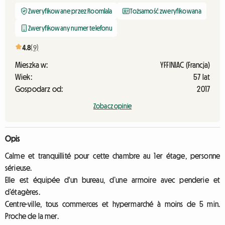
Zweryfikowane przez Roomlala
Tożsamość zweryfikowana
Zweryfikowany numer telefonu
4.8
(9)
Mieszka w:
YFFINIAC (Francja)
Wiek:
57 lat
Gospodarz od:
2017
Zobacz opinie
Opis
Calme et tranquillité pour cette chambre au 1er étage, personne
sérieuse.
Elle est équipée d'un bureau, d’une armoire avec penderie et
d’étagères.
Centre-ville, tous commerces et hypermarché à moins de 5 min.
Proche de la mer.