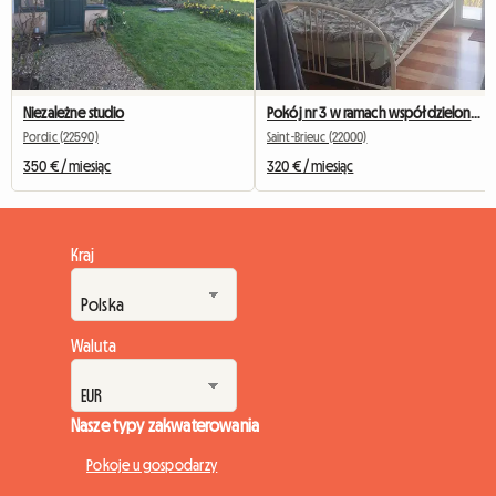
Niezależne studio
Pokój nr 3 w ramach współdzielonego mieszkania (colocation) St Brieuc Fac IUT 260 €
Pordic (22590)
Saint-Brieuc (22000)
350 € / miesiąc
320 € / miesiąc
Kraj
Waluta
Nasze typy zakwaterowania
Pokoje u gospodarzy