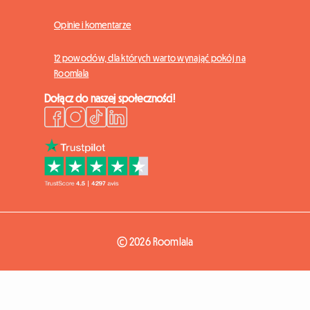
Opinie i komentarze
12 powodów, dla których warto wynająć pokój na
Roomlala
Dołącz do naszej społeczności!
© 2026 Roomlala