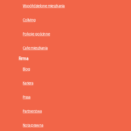
Współdzielone mieszkania
Coliving
Pokoje gościnne
Całe mieszkania
Firma
Blog
Kariera
Prasa
Partnerstwa
Nota prawna