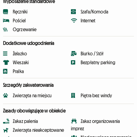
Wyposażenie standardowe
Ręczniki
Szafa/Komoda
Pościel
Internet
Ogrzewanie
Dodatkowe udogodnienia
Żelazko
Biurko / Stół
Wieszaki
Bezpłatny parking
Pralka
Szczegóły zakwaterowania
Zwierzęta na miejscu
Piętra bez windy
Zasady obowiązujące w obiekcie
Zakaz palenia
Zakaz organizowania
imprez
Zwierzęta nieakceptowane