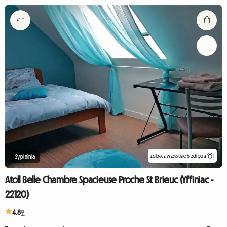
Zobacz wszystkie 5 zdjęcia
Sypialnia
Atoll Belle Chambre Spacieuse Proche St Brieuc (Yffiniac -
22120)
4.8
9