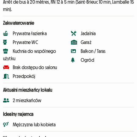
Arrêt de bus à 20 mètres, RN 12 à 5 min (Saint-Brieuc 10 min, Lamballe 15
min).
Zakwaterowanie
Prywatna łazienka
Jadalnia
Prywatne WC
Garaż
Kuchnia do wspólnego
Balkon / Taras
użytku
Ogród
Brak dostępu do salonu
Przedpokój
Aktualni mieszkańcy lokalu
2 mieszkańców
Idealny najemca
Mężczyzna lub kobieta