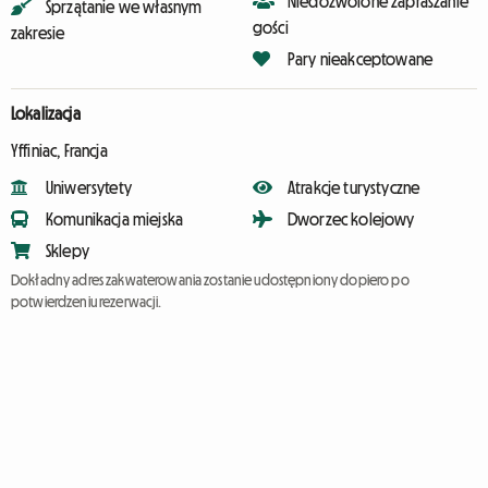
Niedozwolone zapraszanie
Sprzątanie we własnym
gości
zakresie
Pary nieakceptowane
Lokalizacja
Yffiniac, Francja
Uniwersytety
Atrakcje turystyczne
Komunikacja miejska
Dworzec kolejowy
Sklepy
Dokładny adres zakwaterowania zostanie udostępniony dopiero po
potwierdzeniu rezerwacji.