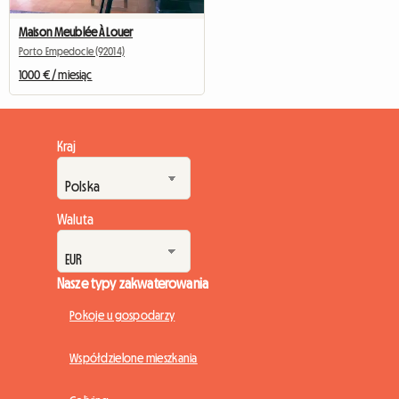
Maison Meublée À Louer
Porto Empedocle (92014)
1000 € / miesiąc
Kraj
Waluta
Nasze typy zakwaterowania
Pokoje u gospodarzy
Współdzielone mieszkania