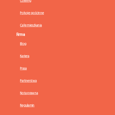
Coliving
Pokoje gościnne
Całe mieszkania
Firma
Blog
Kariera
Prasa
Partnerstwa
Nota prawna
Regulamin