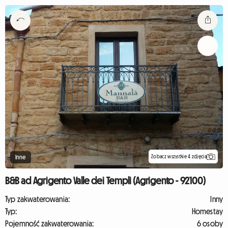
Zobacz wszystkie 4 zdjęcia
Inne
B&B ad Agrigento Valle dei Templi (Agrigento - 92100)
Typ zakwaterowania:
Inny
Typ:
Homestay
Pojemność zakwaterowania:
6 osoby