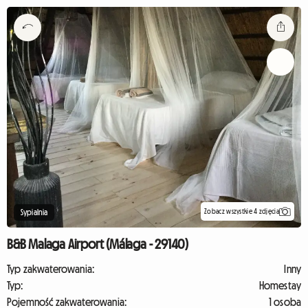
Zobacz wszystkie 4 zdjęcia
Sypialnia
B&B Malaga Airport (Málaga - 29140)
Typ zakwaterowania:
Inny
Typ:
Homestay
Pojemność zakwaterowania:
1 osoba