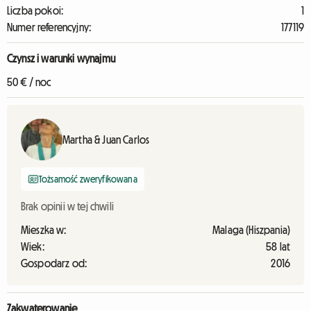
Liczba pokoi:
1
Numer referencyjny:
177119
Czynsz i warunki wynajmu
50 € / noc
Martha & Juan Carlos
Tożsamość zweryfikowana
Brak opinii w tej chwili
Mieszka w:
Malaga (Hiszpania)
Wiek:
58 lat
Gospodarz od:
2016
Zakwaterowanie