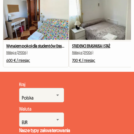
Wynajem pokoi dla studentów Erasmusa
STUDENCI ERASMUSA I STAŻ
Málaga (29006)
Málaga (29006)
600 € / miesiąc
700 € / miesiąc
Kraj
Waluta
Nasze typy zakwaterowania