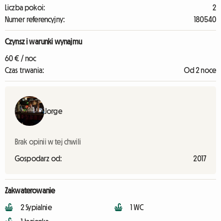
Liczba pokoi:
2
Numer referencyjny:
180540
Czynsz i warunki wynajmu
60 € / noc
Czas trwania:
Od 2 noce
Jorge
Brak opinii w tej chwili
Gospodarz od:
2017
Zakwaterowanie
2 Sypialnie
1 WC