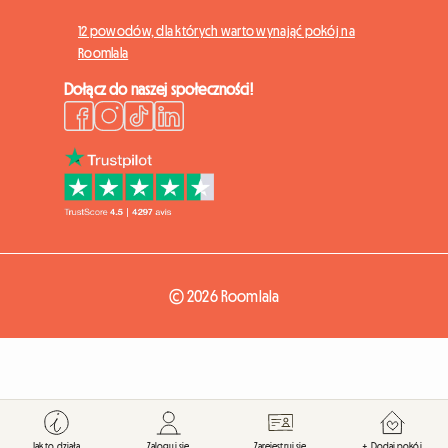
12 powodów, dla których warto wynająć pokój na
Roomlala
Dołącz do naszej społeczności!
© 2026 Roomlala
Jak to działa
Zaloguj się
Zarejestruj się
+ Dodaj pokój