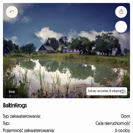
Zobacz wszystkie 12 zdjęcia
Inne
BaltinKrogs
Typ zakwaterowania:
Dom
Typ:
Cała nieruchomość
Pojemność zakwaterowania:
6 osoby