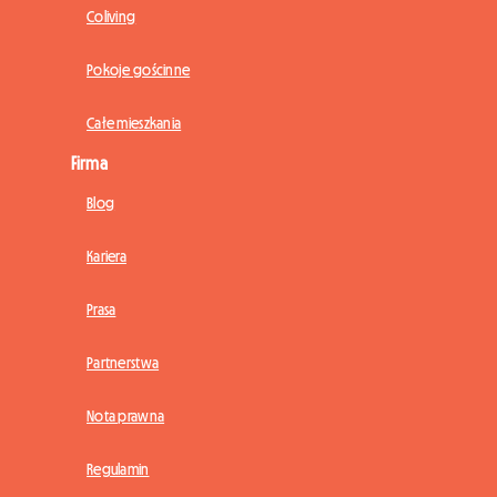
Coliving
Pokoje gościnne
Całe mieszkania
Firma
Blog
Kariera
Prasa
Partnerstwa
Nota prawna
Regulamin