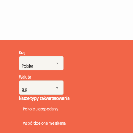
Kraj
Waluta
Nasze typy zakwaterowania
Pokoje u gospodarzy
Współdzielone mieszkania