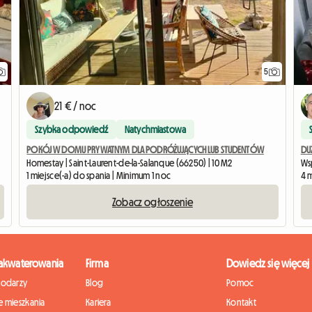
5
21 € / noc
Szybka odpowiedź
Natychmiastowa
POKÓJ W DOMU PRYWATNYM DLA PODRÓŻUJĄCYCH LUB STUDENTÓW
DU
Homestay | Saint-Laurent-de-la-Salanque (66250) | 10 M2
Ws
1 miejsce(-a) do spania | Minimum 1 noc
4 m
Zobacz ogłoszenie
zakwaterowania
Firma
Dowiedz się więcej
podarzy
Blog
Pomoc
 mieszkania
Kariera
Kontakt