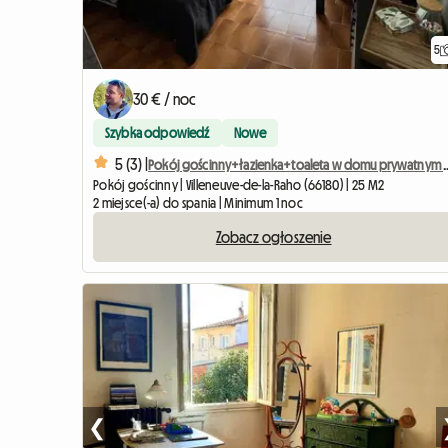
5
30 € / noc
Szybka odpowiedź
Nowe
5 (3) |
Pokój gościnny+łazienka+toaleta w 
Pokój gościnny | Villeneuve-de-la-Raho (66180) | 25 M2
2 miejsce(-a) do spania | Minimum 1 noc
Zobacz ogłoszenie
❮