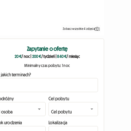
Zobacz wszystkie 4 zdjęcia
Zapytanie o ofertę
20 €
/ noc
|
200 €
/ tydzień
|
840 €
/ miesiąc
Minimalny czas pobytu: 1 noc
 jakich terminach?
odróżny
Cel pobytu
ok urodzenia
Lokalizacja