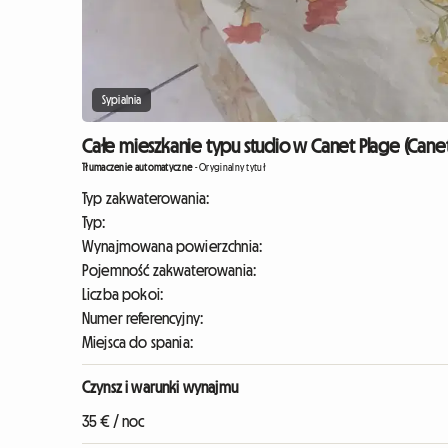
Sypialnia
Całe mieszkanie typu studio w Canet Plage (Canet-
Tłumaczenie automatyczne
-
Oryginalny tytuł
Typ zakwaterowania:
Typ:
Wynajmowana powierzchnia:
Pojemność zakwaterowania:
Liczba pokoi:
Numer referencyjny:
Miejsca do spania:
Czynsz i warunki wynajmu
35 € / noc