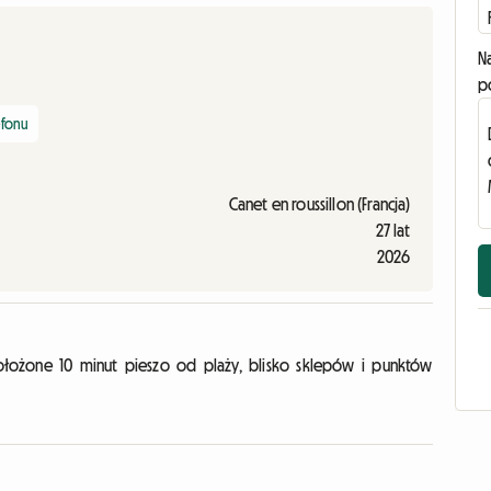
N
p
efonu
Canet en roussillon (Francja)
27 lat
2026
ołożone 10 minut pieszo od plaży, blisko sklepów i punktów