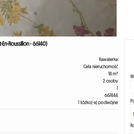
En-Roussillon - 66140)
Kawalerka
Cała nieruchomość
18 m²
W
2 osoby
1
667444
P
1 Łóżko(-a) podwójne
R