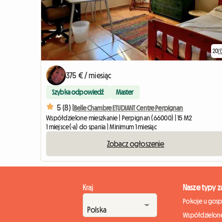
20
375 € / miesiąc
Szybka odpowiedź
Master
5 (8) |
Belle Chambre ETUDIANT Centre Perpignan
Współdzielone mieszkanie | Perpignan (66000) | 15 M2
1 miejsce(-a) do spania | Minimum 1 miesiąc
Zobacz ogłoszenie
Kraj
Nasze typy 
Pokoje u gos
Współdzielone