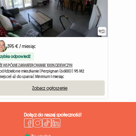
9
395 € / miesiąc
Szybka odpowiedź
ŻE WSPÓLNE ZAKWATEROWANIE 100% DZIEWCZYN
półdzielone mieszkanie | Perpignan (66100) | 95 M2
iejsce(-a) do spania | Minimum 1 miesiąc
Zobacz ogłoszenie
Dołącz do naszej społeczności!