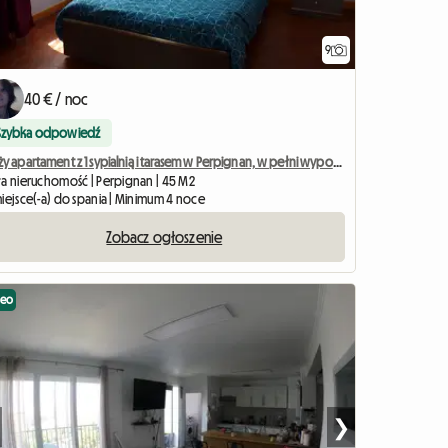
9
40 € / noc
Szybka odpowiedź
Duży apartament z 1 sypialnią i tarasem w Perpignan, w pełni wyposażony
ła nieruchomość | Perpignan | 45 M2
miejsce(-a) do spania | Minimum 4 noce
Zobacz ogłoszenie
deo
❯