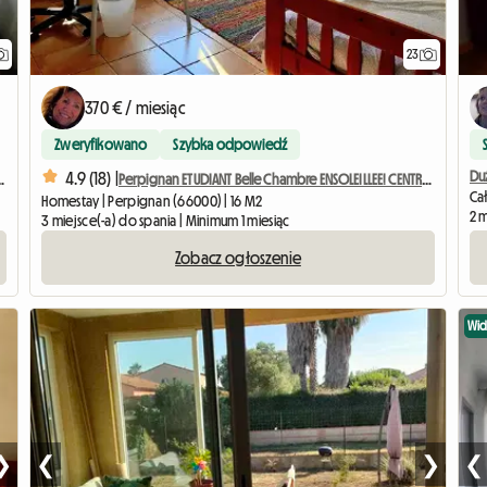
23
370 € / miesiąc
Zweryfikowano
Szybka odpowiedź
4.9 (18) |
domu prywatnym (sympatyczny)
Perpignan ETUDIANT Belle Chambre ENSOLEILLEE! CENTRE VILLE
Ca
Homestay | Perpignan (66000) | 16 M2
2 
3 miejsce(-a) do spania | Minimum 1 miesiąc
Zobacz ogłoszenie
Wi
❯
❮
❯
❮