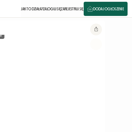
JAK TO DZIAŁA?
ZALOGUJ SIĘ
ZAREJESTRUJ SIĘ
DODAJ OGŁOSZENIE
a