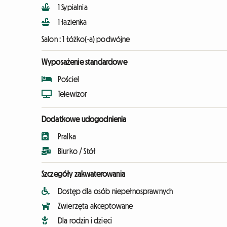
1 Sypialnia
1 łazienka
Salon :
1 Łóżko(-a) podwójne
Wyposażenie standardowe
Pościel
Telewizor
Dodatkowe udogodnienia
Pralka
Biurko / Stół
Szczegóły zakwaterowania
Dostęp dla osób niepełnosprawnych
Zwierzęta akceptowane
Dla rodzin i dzieci