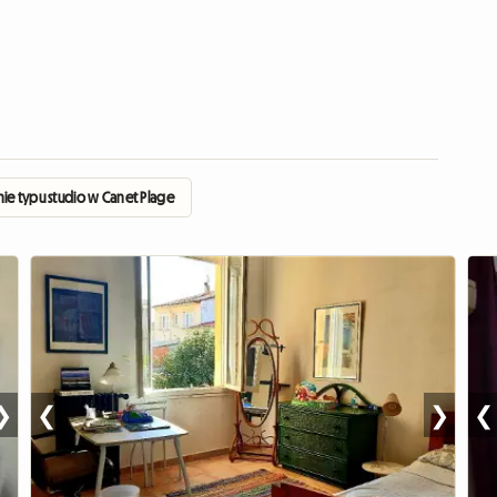
nie typu studio w Canet Plage
❯
❮
❯
❮