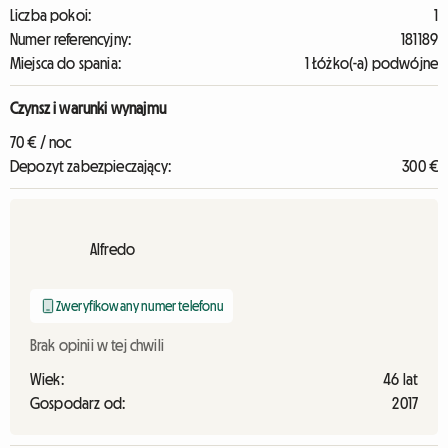
Liczba pokoi:
1
Numer referencyjny:
181189
Miejsca do spania:
1 Łóżko(-a) podwójne
Czynsz i warunki wynajmu
70 € / noc
Depozyt zabezpieczający:
300 €
Alfredo
Zweryfikowany numer telefonu
Brak opinii w tej chwili
Wiek:
46 lat
Gospodarz od:
2017