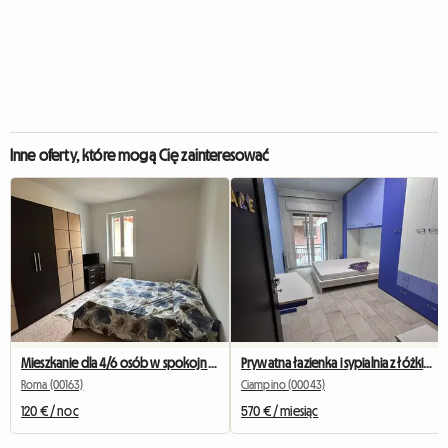
Inne oferty, które mogą Cię zainteresować
Mieszkanie dla 4/6 osób w spokojnej okolicy
Prywatna łazienka i sypialnia z łóżkiem małżeńskim
Roma (00163)
Ciampino (00043)
120 € / noc
570 € / miesiąc