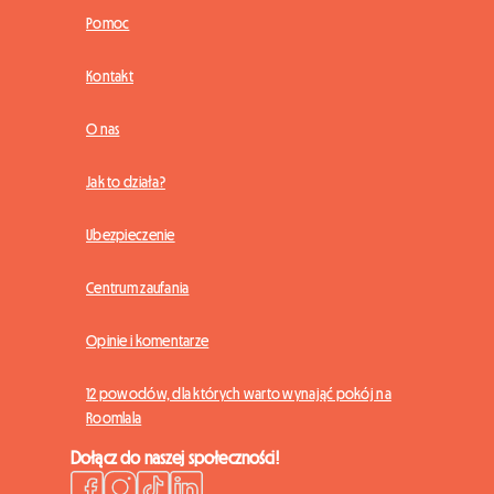
Pomoc
Kontakt
O nas
Jak to działa?
Ubezpieczenie
Centrum zaufania
Opinie i komentarze
12 powodów, dla których warto wynająć pokój na
Roomlala
Dołącz do naszej społeczności!