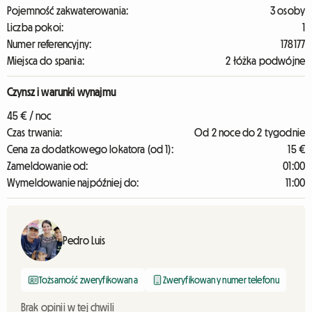
Pojemność zakwaterowania:
3 osoby
Liczba pokoi:
1
Numer referencyjny:
178177
Miejsca do spania:
2 łóżka podwójne
Czynsz i warunki wynajmu
45 € / noc
Czas trwania:
Od 2 noce do 2 tygodnie
Cena za dodatkowego lokatora (od 1):
15 €
Zameldowanie od:
01:00
Wymeldowanie najpóźniej do:
11:00
Pedro Luis
Tożsamość zweryfikowana
Zweryfikowany numer telefonu
Brak opinii w tej chwili