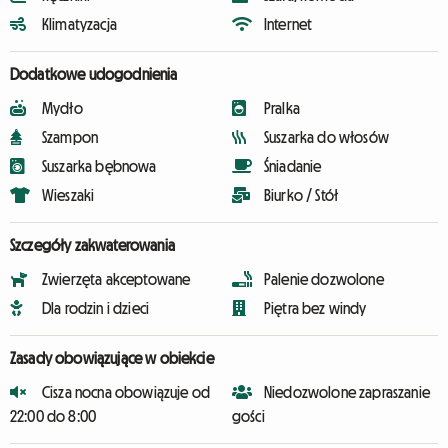
Klimatyzacja
Internet
Dodatkowe udogodnienia
Mydło
Pralka
Szampon
Suszarka do włosów
Suszarka bębnowa
Śniadanie
Wieszaki
Biurko / Stół
Szczegóły zakwaterowania
Zwierzęta akceptowane
Palenie dozwolone
Dla rodzin i dzieci
Piętra bez windy
Zasady obowiązujące w obiekcie
Cisza nocna obowiązuje od
Niedozwolone zapraszanie
22:00 do 8:00
gości