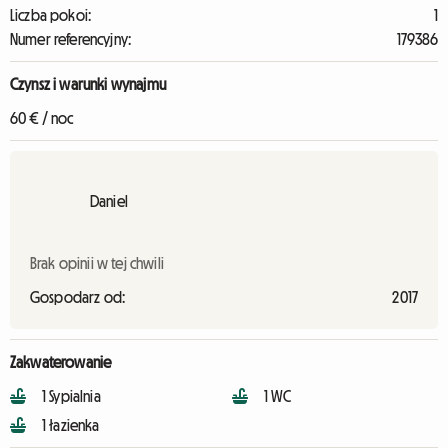
Liczba pokoi:
1
Numer referencyjny:
179386
Czynsz i warunki wynajmu
60 € / noc
Daniel
Brak opinii w tej chwili
Gospodarz od:
2017
Zakwaterowanie
1 Sypialnia
1 WC
1 łazienka