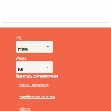
Kraj
Waluta
Nasze typy zakwaterowania
Pokoje u gospodarzy
Współdzielone mieszkania
Coliving