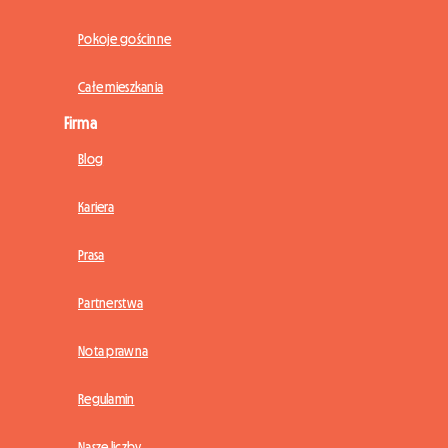
Pokoje gościnne
Całe mieszkania
Firma
Blog
Kariera
Prasa
Partnerstwa
Nota prawna
Regulamin
Nasze liczby