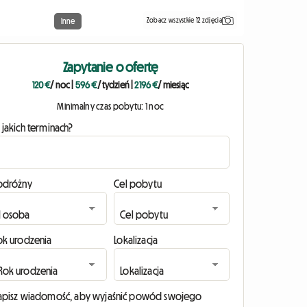
Zobacz wszystkie 12 zdjęcia
Inne
Zapytanie o ofertę
120 €
/ noc
|
596 €
/ tydzień
|
2196 €
/ miesiąc
Minimalny czas pobytu: 1 noc
 jakich terminach?
odróżny
Cel pobytu
ok urodzenia
Lokalizacja
apisz wiadomość, aby wyjaśnić powód swojego