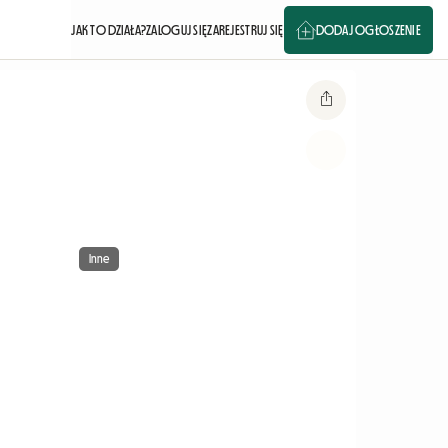
JAK TO DZIAŁA?
ZALOGUJ SIĘ
ZAREJESTRUJ SIĘ
DODAJ OGŁOSZENIE
Inne