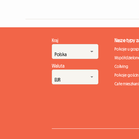
Kraj
Nasze typy 
Pokoje u gos
Współdzielone
Waluta
Coliving
Pokoje gości
Całe mieszkan