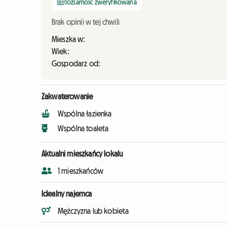
Tożsamość zweryfikowana
Brak opinii w tej chwili
Mieszka w:
Wiek:
Gospodarz od:
Zakwaterowanie
Wspólna łazienka
Wspólna toaleta
Aktualni mieszkańcy lokalu
1 mieszkańców
Idealny najemca
Mężczyzna lub kobieta