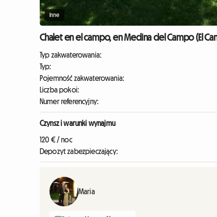
Inne
Chalet en el campo, en Medina del Campo (El Cam
Typ zakwaterowania:
Typ:
Pojemność zakwaterowania:
Liczba pokoi:
Numer referencyjny:
Czynsz i warunki wynajmu
120 € / noc
Depozyt zabezpieczający:
Maria