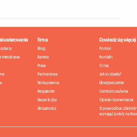
zakwaterowania
Firma
Dowiedz się więcej
podarzy
Blog
Pomoc
 mieszkania
Kariera
Kontakt
Prasa
O nas
nne
Partnerstwa
Jak to działa?
ia
Nota prawna
Ubezpieczenie
Regulamin
Centrum zaufania
Nasze liczby
Opinie i komentarze
Aktualności
12 powodów, dla któr
wynająć pokój na Roo